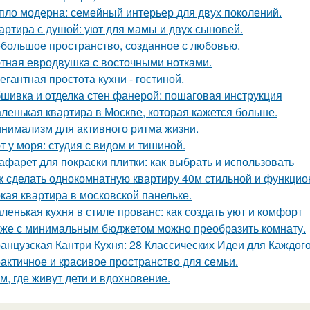
пло модерна: семейный интерьер для двух поколений.
артира с душой: уют для мамы и двух сыновей.
большое пространство, созданное с любовью.
тная евродвушка с восточными нотками.
егантная простота кухни - гостиной.
шивка и отделка стен фанерой: пошаговая инструкция
ленькая квартира в Москве, которая кажется больше.
нимализм для активного ритма жизни.
т у моря: студия с видом и тишиной.
афарет для покраски плитки: как выбрать и использовать
к сделать однокомнатную квартиру 40м стильной и функци
кая квартира в московской панельке.
ленькая кухня в стиле прованс: как создать уют и комфорт
же с минимальным бюджетом можно преобразить комнату.
анцузская Кантри Кухня: 28 Классических Идеи для Каждог
актичное и красивое пространство для семьи.
м, где живут дети и вдохновение.