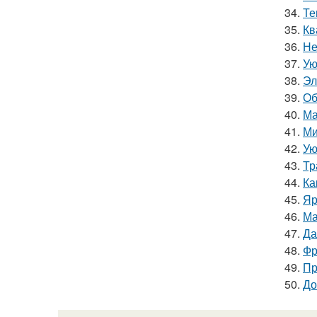
34.
Те
35.
Кв
36.
Не
37.
Ую
38.
Эл
39.
Об
40.
Ма
41.
Ми
42.
Ую
43.
Тр
44.
Ка
45.
Яр
46.
Ма
47.
Да
48.
Фр
49.
Пр
50.
До