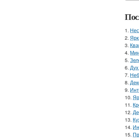
Пос
1.
Нес
2.
Ярк
3.
Ква
4.
Мин
5.
Зел
6.
Дух
7.
Неб
8.
Дек
9.
Инт
10.
Яр
11.
Кр
12.
Де
13.
Ку
14.
Ин
15.
Пр