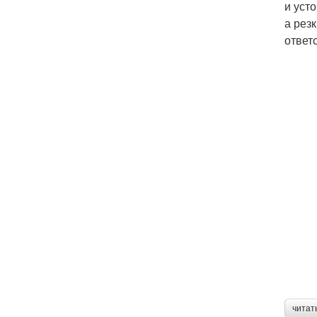
и уст
а рез
ответ
читат