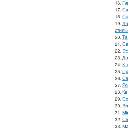
16.
Га
17.
Св
18.
Со
19.
Ло
стиль
20.
Та
21.
Св
22.
Эс
23.
До
24.
Кт
25.
Пр
26.
Св
27.
Ро
28.
Кв
29.
Со
30.
Эл
31.
Mi
32.
Св
33.
Ма