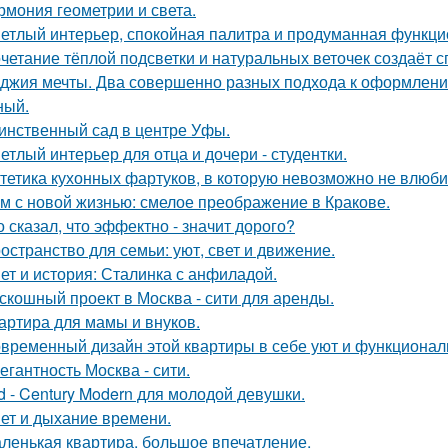
рмония геометрии и света.
етлый интерьер, спокойная палитра и продуманная функцио
четание тёплой подсветки и натуральных веточек создаёт 
джия мечты. Два совершенно разных подхода к оформлени
ный.
инственный сад в центре Уфы.
етлый интерьер для отца и дочери - студентки.
тетика кухонных фартуков, в которую невозможно не влюби
м с новой жизнью: смелое преображение в Кракове.
о сказал, что эффектно - значит дорого?
остранство для семьи: уют, свет и движение.
ет и история: Сталинка с анфиладой.
скошный проект в Москва - сити для аренды.
артира для мамы и внуков.
временный дизайн этой квартиры в себе уют и функциональ
егантность Москва - сити.
d - Century Modern для молодой девушки.
ет и дыхание времени.
ленькая квартира, большое впечатление.