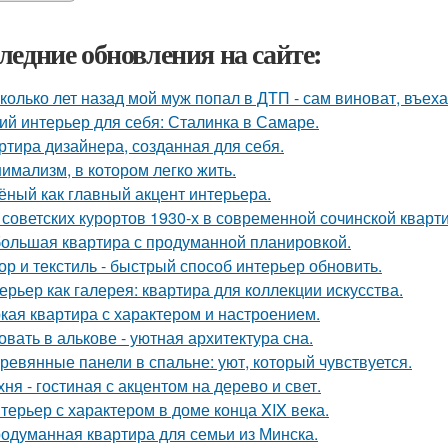
ледние обновления на сайте:
колько лет назад мой муж попал в ДТП - сам виноват, въех
ий интерьер для себя: Сталинка в Самаре.
ртира дизайнера, созданная для себя.
имализм, в котором легко жить.
ёный как главный акцент интерьера.
 советских курортов 1930-х в современной сочинской кварт
ольшая квартира с продуманной планировкой.
ор и текстиль - быстрый способ интерьер обновить.
ерьер как галерея: квартира для коллекции искусства.
кая квартира с характером и настроением.
овать в алькове - уютная архитектура сна.
ревянные панели в спальне: уют, который чувствуется.
хня - гостиная с акцентом на дерево и свет.
терьер с характером в доме конца XIX века.
одуманная квартира для семьи из Минска.