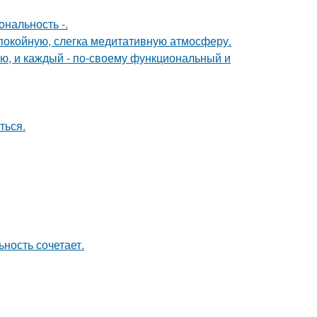
нальность -.
спокойную, слегка медитативную атмосферу.
ю, и каждый - по-своему функциональный и
ться.
ность сочетает.