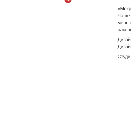
«Мокр
Чаще 
меньш
раков
Дизай
Дизай
Студия