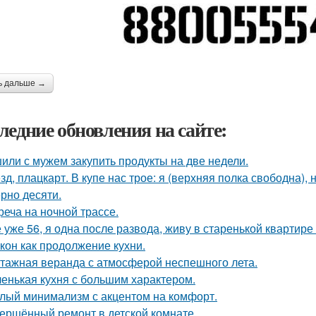
ь дальше →
ледние обновления на сайте:
или с мужем закупить продукты на две недели.
зд, плацкарт. В купе нас трое: я (верхняя полка свободна),
рно десяти.
реча на ночной трассе.
 уже 56, я одна после развода, живу в старенькой квартире 
кон как продолжение кухни.
тажная веранда с атмосферой неспешного лета.
енькая кухня с большим характером.
лый минимализм с акцентом на комфорт.
ершённый ремонт в детской комнате.