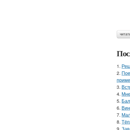
читат
Пос
1.
Реш
2.
Пое
приме
3.
Вст
4.
Мне
5.
Бал
6.
Вин
7.
Мал
8.
Тёп
9.
Зав