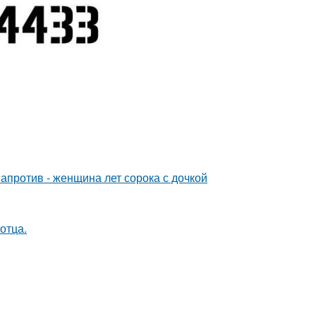
 напротив - женщина лет сорока с дочкой
отца.