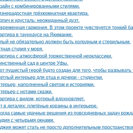
зайн с комбинированными стилями.
знерадостная трёхкомнатная квартира.
рпич и хрусталь: неожиданный дуэт.
временная гармония. В этом проекте чувствуется тонкий б
артира в таунхаусе на Якиманке.
лый не обязательно должен быть холодным и стерильным.
тная студия у моря.
артира с атмосферой торжественной неоклассики.
инственный сад в центре Уфы.
от пушистый герой будто создан для того, чтобы разрывать
етлый интерьер для отца и дочери - студентки.
терьер, наполненный светом и историями.
терьер с нотами сказки.
артира с видом, который вдохновляет.
т в деталях: плетёные корзины в интерьере.
огда самые удачные решения из повседневных задач рожд
удия с четырьмя окнами.
джия может стать не просто дополнительным пространство