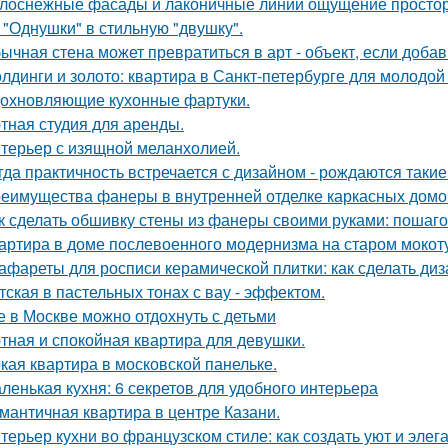
лоснежные фасады и лаконичные линии ощущение простор
 "Однушки" в стильную "двушку".
ычная стена может превратиться в арт - объект, если добав
лдинги и золото: квартира в Санкт-петербурге для молодой
охновляющие кухонные фартуки.
тная студия для аренды.
терьер с изящной меланхолией.
гда практичность встречается с дизайном - рождаются такие
еимущества фанеры в внутренней отделке каркасных домо
к сделать обшивку стены из фанеры своими руками: пошаг
артира в доме послевоенного модернизма на старом мокот
афареты для росписи керамической плитки: как сделать ди
тская в пастельных тонах с вау - эффектом.
е в Москве можно отдохнуть с детьми
тная и спокойная квартира для девушки.
кая квартира в московской панельке.
ленькая кухня: 6 секретов для удобного интерьера
мантичная квартира в центре Казани.
терьер кухни во французском стиле: как создать уют и элег