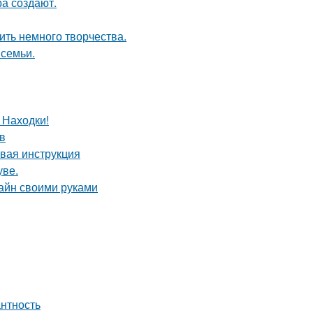
а создают.
ить немного творчества.
 семьи.
 Находки!
в
овая инструкция
уве.
зайн своими руками
антность