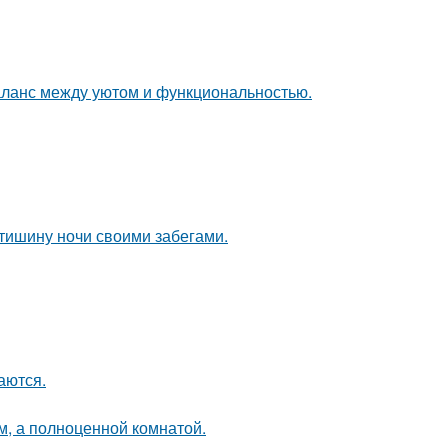
аланс между уютом и функциональностью.
 тишину ночи своими забегами.
аются.
м, а полноценной комнатой.