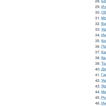
28.
Бе
29.
Из
30.
Об
31.
Мо
32.
Вд
33.
Ую
34.
Ин
35.
Ко
36.
Пр
37.
Ка
38.
Кв
39.
Тр
40.
Де
41.
Гд
42.
Ую
43.
Яр
44.
Ма
45.
Ро
46.
Ин