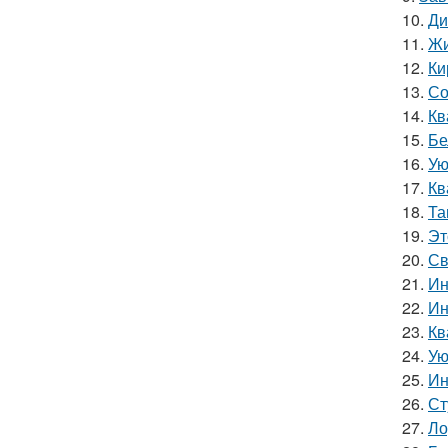
10.
Ди
11.
Жи
12.
Ки
13.
Со
14.
Кв
15.
Бе
16.
Ую
17.
Кв
18.
Та
19.
Эт
20.
Св
21.
Ин
22.
Ин
23.
Кв
24.
Ую
25.
Ин
26.
Ст
27.
Ло