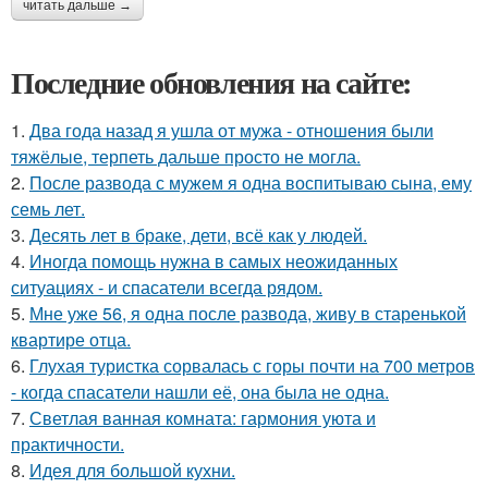
читать дальше →
Последние обновления на сайте:
1.
Два года назад я ушла от мужа - отношения были
тяжёлые, терпеть дальше просто не могла.
2.
После развода с мужем я одна воспитываю сына, ему
семь лет.
3.
Десять лет в браке, дети, всё как у людей.
4.
Иногда помощь нужна в самых неожиданных
ситуациях - и спасатели всегда рядом.
5.
Мне уже 56, я одна после развода, живу в старенькой
квартире отца.
6.
Глухая туристка сорвалась с горы почти на 700 метров
- когда спасатели нашли её, она была не одна.
7.
Светлая ванная комната: гармония уюта и
практичности.
8.
Идея для большой кухни.