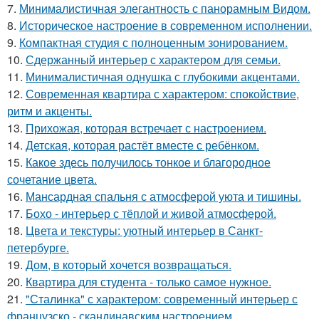
7.
Минималистичная элегантность с панорамным Видом.
8.
Историческое настроение в современном исполнении.
9.
Компактная студия с полноценным зонированием.
10.
Сдержанный интерьер с характером для семьи.
11.
Минималистичная однушка с глубокими акцентами.
12.
Современная квартира с характером: спокойствие,
ритм и акценты.
13.
Прихожая, которая встречает с настроением.
14.
Детская, которая растёт вместе с ребёнком.
15.
Какое здесь получилось тонкое и благородное
сочетание цвета.
16.
Мансардная спальня с атмосферой уюта и тишины.
17.
Бохо - интерьер с тёплой и живой атмосферой.
18.
Цвета и текстуры: уютный интерьер в Санкт-
петербурге.
19.
Дом, в который хочется возвращаться.
20.
Квартира для студента - только самое нужное.
21.
"Сталинка" с характером: современный интерьер с
французско - скандинавским настроением.