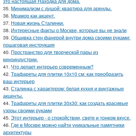
это настоящая Находка для дома.
35.
Минимализм с душой: квартира для аренды.
36.
Мрамор как акцент.
37.
Новая жизнь Сталинки.
38.
Интересные факты о Москве, которые вы не знали
39.
Обшивка стен фанерой внутри дома своими руками:
пошаговая инструкция
40.
Пространство для творческой пары из
киноиндустрии.
41.
Что делает интерьер современным?
42.
Трафареты для плитки 10х10 см: как преобразить
ваш интерьер
43.
Сталинка с характером: белая кухня и винтажные
акценты.
44.
Трафареты для плитки 30х30: как создать красивые
узоры своими руками
45.
Этот интерьер - о спокойствии, свете и тонком вкусе.
46.
Где в Москве можно найти уникальные памятники
архитектуры