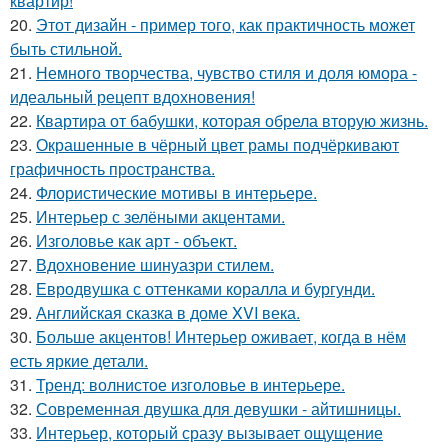
квартир!
20.
Этот дизайн - пример того, как практичность может
быть стильной.
21.
Немного творчества, чувство стиля и доля юмора -
идеальный рецепт вдохновения!
22.
Квартира от бабушки, которая обрела вторую жизнь.
23.
Окрашенные в чёрный цвет рамы подчёркивают
графичность пространства.
24.
Флористические мотивы в интерьере.
25.
Интерьер с зелёными акцентами.
26.
Изголовье как арт - объект.
27.
Вдохновение шинуазри стилем.
28.
Евродвушка с оттенками коралла и бургунди.
29.
Английская сказка в доме XVI века.
30.
Больше акцентов! Интерьер оживает, когда в нём
есть яркие детали.
31.
Тренд: волнистое изголовье в интерьере.
32.
Современная двушка для девушки - айтишницы.
33.
Интерьер, который сразу вызывает ощущение