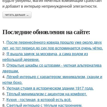
Будьте уверены, магия нечетных комбинаций сработает
и добавит в интерьер непринужденной элегантности.
читать дальше →
Последние обновления на сайте:
1.
После перенесённого ковида прошло уже около двух
лет, но тот период до сих пор вспоминается очень чётко.
2.
Я вышла замуж за москвича, а сама родом из
небольшой деревни.
3.
Открытые шкафы со шторами - уютная альтернатива
дверцам.
4.
Лёгкий интерьер с характером: минимализм, сканди и
нотки бохо.
5.
Уютная студия в историческом здании 1917 года.
6.
Тёплый минимализм с акцентом на комфорт.
7.
Кухня - гостиная, в которой есть всё.
8.
Светлый интерьер с тёплым настроением.