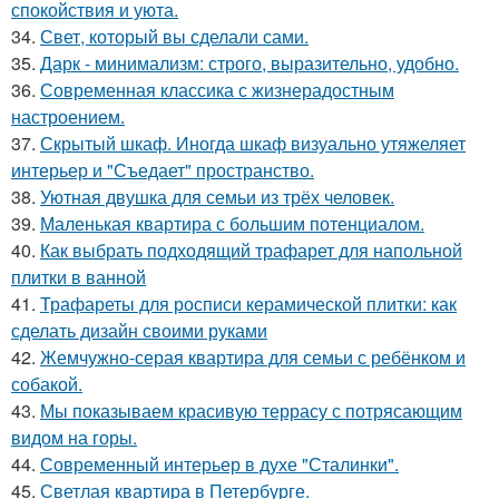
спокойствия и уюта.
34.
Свет, который вы сделали сами.
35.
Дарк - минимализм: строго, выразительно, удобно.
36.
Современная классика с жизнерадостным
настроением.
37.
Скрытый шкаф. Иногда шкаф визуально утяжеляет
интерьер и "Съедает" пространство.
38.
Уютная двушка для семьи из трёх человек.
39.
Маленькая квартира с большим потенциалом.
40.
Как выбрать подходящий трафарет для напольной
плитки в ванной
41.
Трафареты для росписи керамической плитки: как
сделать дизайн своими руками
42.
Жемчужно-серая квартира для семьи с ребёнком и
собакой.
43.
Мы показываем красивую террасу с потрясающим
видом на горы.
44.
Современный интерьер в духе "Сталинки".
45.
Светлая квартира в Петербурге.