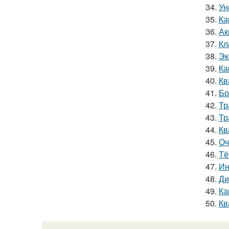
34.
Ун
35.
Ка
36.
Ак
37.
Кл
38.
Эк
39.
Ка
40.
Кв
41.
Бо
42.
Тр
43.
Тр
44.
Кв
45.
Оч
46.
Тё
47.
Ин
48.
Ди
49.
Ка
50.
Кв