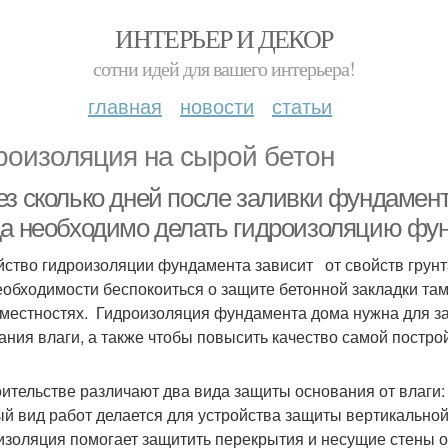
ИНТЕРЬЕР И ДЕКОР
сотни идей для вашего интерьера!
главная
новости
статьи
роизоляция на сырой бетон
ез сколько дней после заливки фундамен
да необходимо делать гидроизоляцию фу
йство гидроизоляции фундамента зависит от свойств грунта
еобходимости беспокоиться о защите бетонной закладки там,
 местностях. Гидроизоляция фундамента дома нужна для з
ания влаги, а также чтобы повысить качество самой постро
оительстве различают два вида защиты основания от влаги
й вид работ делается для устройства защиты вертикально
изоляция помогает защитить перекрытия и несущие стены о