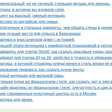
иверсальный, но не скучный: стильная двушка для аренды.
ртина, в которую вы вложили себя.
цент на красный: смелый интерьер.
ассика по-английски для семьи.
ологичные и стильные варианты: чем обшить стены в дере
кие лучшие места для отдыха в Березниках
артира в классическом доме с историей.
льшой обзор интерьера с комфортной планировкой и уютн
афареты для плитки 30х30: как создать красивые узоры св
афарет для плитки 20 на 20: удобство и точность в облицов
артира, в которой отражены впечатления и стиль жизни её 
арование прованса: как создать кухню мечты
плый интерьер для молодой пары.
терьер кухни во французском стиле: как создать уют и элег
зайн квартиры во французском стиле: элегантность и шик 
кие современные культурные центры есть в Москве
артира для двоих.