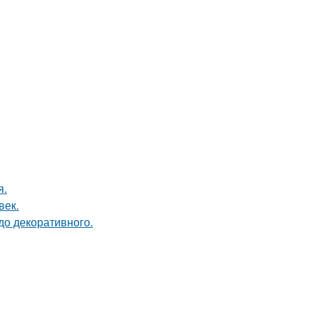
я.
век.
до декоративного.