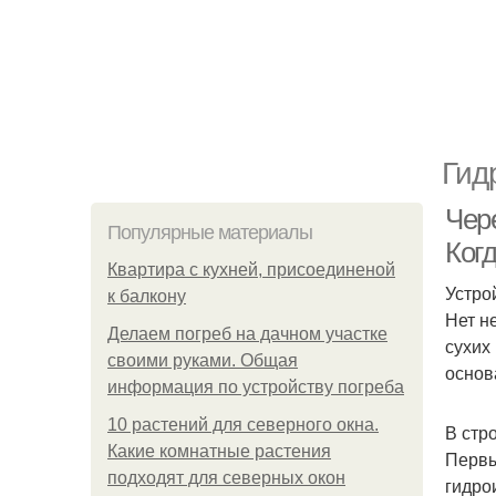
Гид
Чер
Популярные материалы
Ког
Квартира с кухней, присоединеной
Устро
к балкону
Нет н
Делаем погреб на дачном участке
сухих
своими руками. Общая
основ
информация по устройству погреба
10 растений для северного окна.
В стр
Какие комнатные растения
Первы
подходят для северных окон
гидро