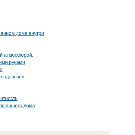
вянном доме внутри
ой атмосферой.
оими руками
ке
владельцев.
антность
для вашего дома