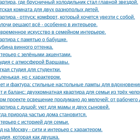
артира, где брусничный холодильник стал главной звездой.
тская комната для двух разнополых детей.
артира - отпуск: комфорт, который хочется увезти с собой.
лочи решают всё - особенно в интерьере.
временное искусство в семейном интерьере.
артира с памятью о бабушке.
убина винного оттенка.
терьер с зелёными акцентами.
удия с атмосферой Варшавы.
гкая студия для студентки.
ленькая, но с характером.
ет и фактура: стильные настольные лампы для вдохновени
т и баланс: двухкомнатная квартира для семьи из трёх чело
ом проекте освещение продумано до мелочей: от рабочего 
артира с душой: уют для мамы и двух сыновей.
гда природа частью дома становится.
терьер с историей для семьи.
д на Москву - сити и интерьер с характером.
удия, которая как двушка.