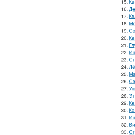
15.
Кв
16.
Де
17.
Кв
18.
Ме
19.
Со
20.
Кв
21.
Гл
22.
Ин
23.
Ст
24.
Лё
25.
Ма
26.
Св
27.
Ую
28.
Эт
29.
Кв
30.
Ко
31.
Ин
32.
Ви
33.
Ст