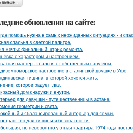
ь дальше →
ледние обновления на сайте:
гда помощь нужна в самых неожиданных ситуациях - и спас
ная спальня в светлой палитре.
ня мечты: финальный штрих ремонта.
щёвка с характером и настроением.
ватная мастер - спальня с собственным санузлом.
диземноморское настроение в сталинской двушке в Уфе.
ндинавская тишина, в которой хочется жить.
нение, которое радует глаз.
красный дом снаружи и внутри.
терьер для девушки - путешественницы в астане.
рмония геометрии и света.
окойный и сбалансированный интерьер для семьи.
остранство для тишины и безопасности.
большая, но невероятно уютная квартира 1974 года постро