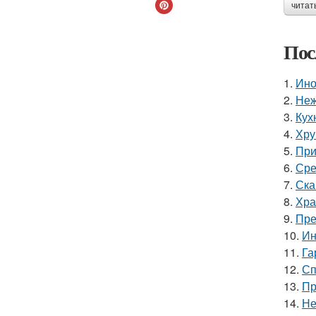
читат
Пос
1.
Ино
2.
Неж
3.
Кух
4.
Хру
5.
При
6.
Сре
7.
Ска
8.
Хра
9.
Пре
10.
Ин
11.
Га
12.
Сп
13.
Пр
14.
Не