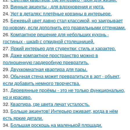
23.
Винные акценты - для вдохновения и уюта.
24.
Уют в деталях: плетёные корзины в интерьере.
25.
Бежевый цвет давно стал классикой, но заигрывает
по-новому, если дополнить его правильными оттенками.
26.
Компактное решение для небольших кухонь -
гостиных - шкаф с откидной столешницей.
27.
Яркий интерьер для студентки: стиль и характер.
28.
Даже компактное пространство можно в
полноценную гардеробную превратить.
29.
Двухкомнатная квартира для пары.
30.
Обычная стена может превратиться в арт - объект,
если добавить немного творчества.
31.
Деревянные проёмы - это не только функционально,
но и красиво.
32.
Квартира, где цвета лечат усталость.
33.
Больше акцентов! Интерьер оживает, когда в нём
есть яркие детали.
34.
Большая роскошь на маленькой площади.