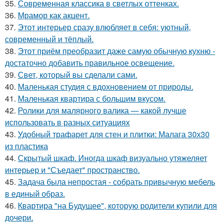
35.
Современная классика в светлых оттенках.
36.
Мрамор как акцент.
37.
Этот интерьер сразу влюбляет в себя: уютный,
современный и тёплый.
38.
Этот приём преобразит даже самую обычную кухню -
достаточно добавить правильное освещение.
39.
Свет, который вы сделали сами.
40.
Маленькая студия с вдохновением от природы.
41.
Маленькая квартира с большим вкусом.
42.
Ролики для малярного валика — какой лучше
использовать в разных ситуациях
43.
Удобный трафарет для стен и плитки: Малага 30х30
из пластика
44.
Скрытый шкаф. Иногда шкаф визуально утяжеляет
интерьер и "Съедает" пространство.
45.
Задача была непростая - собрать привычную мебель
в единый образ.
46.
Квартира "на Будущее", которую родители купили для
дочери.