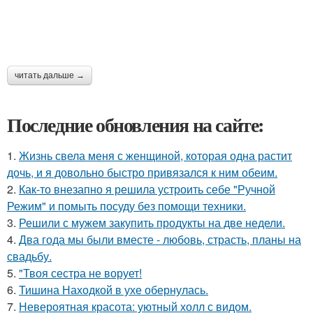
читать дальше →
Последние обновления на сайте:
1.
Жизнь свела меня с женщиной, которая одна растит
дочь, и я довольно быстро привязался к ним обеим.
2.
Как-то внезапно я решила устроить себе "Ручной
Режим" и помыть посуду без помощи техники.
3.
Решили с мужем закупить продукты на две недели.
4.
Два года мы были вместе - любовь, страсть, планы на
свадьбу.
5.
"Твоя сестра не ворует!
6.
Тишина Находкой в ухе обернулась.
7.
Невероятная красота: уютный холл с видом.