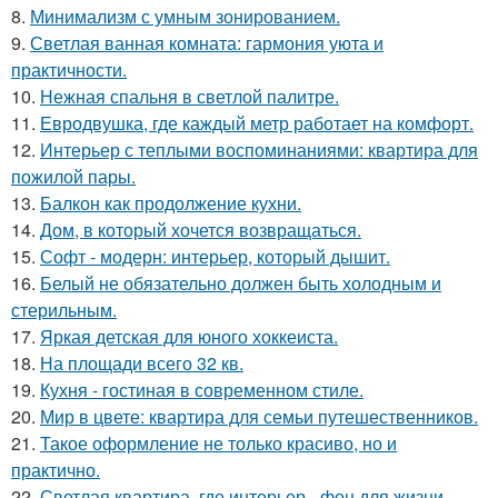
8.
Минимализм с умным зонированием.
9.
Светлая ванная комната: гармония уюта и
практичности.
10.
Нежная спальня в светлой палитре.
11.
Евродвушка, где каждый метр работает на комфорт.
12.
Интерьер с теплыми воспоминаниями: квартира для
пожилой пары.
13.
Балкон как продолжение кухни.
14.
Дом, в который хочется возвращаться.
15.
Софт - модерн: интерьер, который дышит.
16.
Белый не обязательно должен быть холодным и
стерильным.
17.
Яркая детская для юного хоккеиста.
18.
На площади всего 32 кв.
19.
Кухня - гостиная в современном стиле.
20.
Мир в цвете: квартира для семьи путешественников.
21.
Такое оформление не только красиво, но и
практично.
22.
Светлая квартира, где интерьер - фон для жизни.