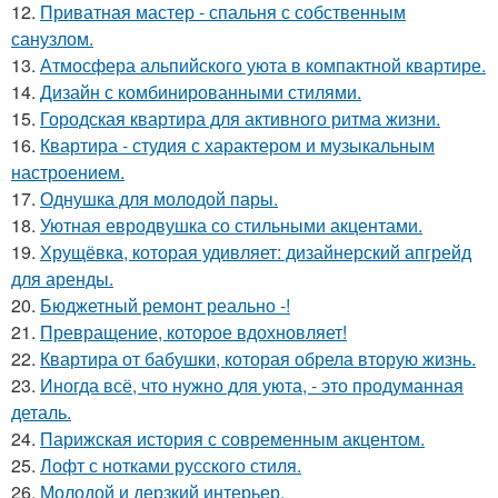
12.
Приватная мастер - спальня с собственным
санузлом.
13.
Атмосфера альпийского уюта в компактной квартире.
14.
Дизайн с комбинированными стилями.
15.
Городская квартира для активного ритма жизни.
16.
Квартира - студия с характером и музыкальным
настроением.
17.
Однушка для молодой пары.
18.
Уютная евродвушка со стильными акцентами.
19.
Хрущёвка, которая удивляет: дизайнерский апгрейд
для аренды.
20.
Бюджетный ремонт реально -!
21.
Превращение, которое вдохновляет!
22.
Квартира от бабушки, которая обрела вторую жизнь.
23.
Иногда всё, что нужно для уюта, - это продуманная
деталь.
24.
Парижская история с современным акцентом.
25.
Лофт с нотками русского стиля.
26.
Молодой и дерзкий интерьер.