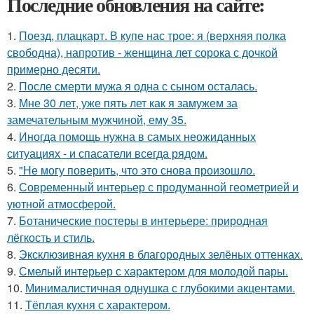
Последние обновления на сайте:
1.
Поезд, плацкарт. В купе нас трое: я (верхняя полка
свободна), напротив - женщина лет сорока с дочкой
примерно десяти.
2.
После смерти мужа я одна с сыном осталась.
3.
Мне 30 лет, уже пять лет как я замужем за
замечательным мужчиной, ему 35.
4.
Иногда помощь нужна в самых неожиданных
ситуациях - и спасатели всегда рядом.
5.
"Не могу поверить, что это снова произошло.
6.
Современный интерьер с продуманной геометрией и
уютной атмосферой.
7.
Ботанические постеры в интерьере: природная
лёгкость и стиль.
8.
Эксклюзивная кухня в благородных зелёных оттенках.
9.
Смелый интерьер с характером для молодой пары.
10.
Минималистичная однушка с глубокими акцентами.
11.
Тёплая кухня с характером.