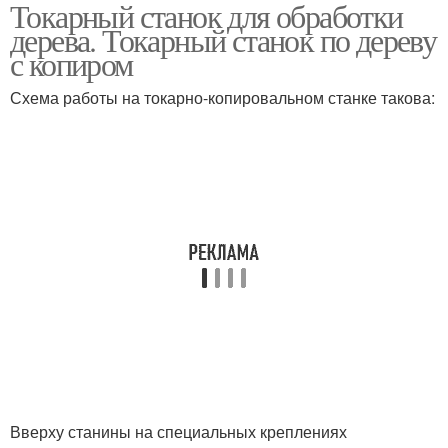
Токарный станок для обработки
Токарные станки
Лоботокарные станки
дерева. Токарный станок по дереву
с копиром
Схема работы на токарно-копировальном станке такова:
Токарно-карусельные
Станки с чпу
станки
Вертикально-
Универсально-
фрезерные станки
фрезерные станки
Продольно-фрезерные
Фрезерные станки
станки
Вверху станины на специальных креплениях
Горизонтально-
Координатно-