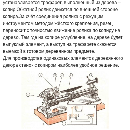
устанавливается трафарет, выполненный из дерева –
расточные станки
расточные станки
копир.Обкатной ролик движется по внешней стороне
копира.За счёт соединения ролика с режущим
инструментом методом жёсткого крепления, резец
Плоскошлифовальные
переносит с точностью движение ролика по копиру на
Зубофрезерные станки
станки
дерево. Там где на копире углубление, на дереве будет
выпуклый элемент, а выступ на трафарете скажется
выемкой в готовом деревянном предмете.
Для производства одинаковых элементов деревянного
Токарно-
Зубодолбёжные станки
декора станок с копиром наиболее удобное решение.
копировальный станок
Копир для токарного
Примитивный станок
станка