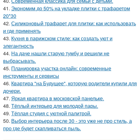
40.
Современная классика для семьи с детьми.
41.
Экономим до 50% на укладке плитки с трафаретом
20*30
42.
Силиконовый трафарет для плитки: как использовать
и где применять
43.
Кухня в парижском стиле: как создать уют и
элегантность
44.
На даче нашли старую тумбу и решили не
выбрасывать.
45.
Планировка участка онлайн: современные
инструменты и сервисы
46.
Квартира "на Будущее", которую родители купили для
дочери.
47.
Яркая квартира в московской панельке.
48.
Тёплый интерьер для молодой пары.
49.
Тёплая студия с уютной палитрой.
50.
Выбор интерьера после 30 - это уже не про стиль, а
про где будет скапливаться пыль.