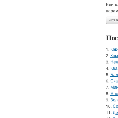
Единс
парам
читат
Пос
1.
Как
2.
Ком
3.
Неж
4.
Ква
5.
Бал
6.
Ска
7.
Мин
8.
Япо
9.
Зел
10.
Со
11.
Де