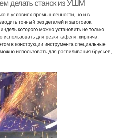
станки
фрезерные станки
чем делать станок из УШМ
ько в условиях промышленности, но и в
водить точный рез деталей и заготовок.
Продольно-фрезерные
езерные станки
пиндель которого можно установить не только
станки
 использовать для резки кафеля, кирпича,
этом в конструкции инструмента специальные
 можно использовать для распиливания брусьев,
кошлифовальные
Зубофрезерные станки
станки
ир для токарного
Примитивный станок
станка