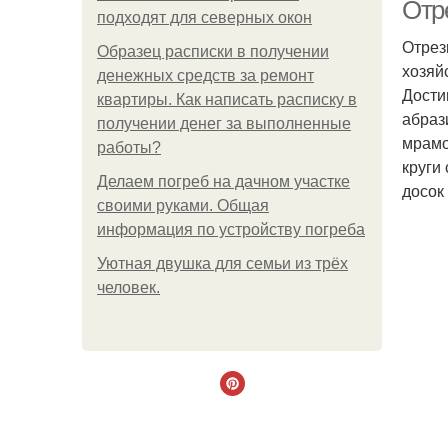
Отр
подходят для северных окон
Отрез
Образец расписки в получении
хозяй
денежных средств за ремонт
Дости
квартиры. Как написать расписку в
абраз
получении денег за выполненные
мрамо
работы?
круги
Делаем погреб на дачном участке
досок 
своими руками. Общая
информация по устройству погреба
Уютная двушка для семьи из трёх
Зу
человек.