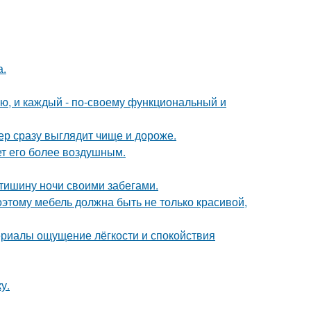
а.
ю, и каждый - по-своему функциональный и
ер сразу выглядит чище и дороже.
ет его более воздушным.
 тишину ночи своими забегами.
оэтому мебель должна быть не только красивой,
ериалы ощущение лёгкости и спокойствия
у.