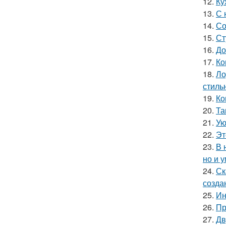
12.
Ку
13.
С 
14.
Со
15.
Ст
16.
До
17.
Ко
18.
Ло
стиль
19.
Ко
20.
Та
21.
Ую
22.
Эт
23.
В 
но и 
24.
Ск
созда
25.
Ин
26.
Пр
27.
Дв