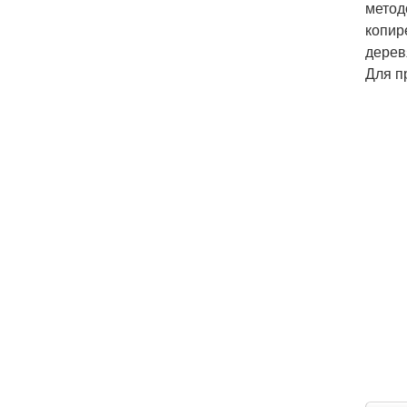
метод
копир
дерев
Для п