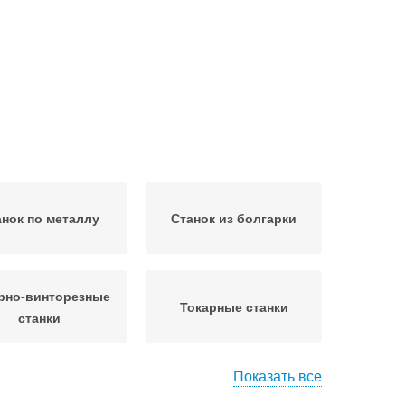
анок по металлу
Станок из болгарки
рно-винторезные
Токарные станки
станки
Показать все
рно-карусельные
Вертикально-