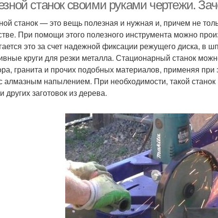
езной станок своими руками чертежи. За
ной станок — это вещь полезная и нужная и, причем не тол
стве. При помощи этого полезного инструмента можно произ
Горизонтально-
Универсально-
Фр
гается это за счет надежной фиксации режущего диска, в ш
фрезерные станки
фрезерные станки
ивные круги для резки металла. Стационарный станок можно
ра, гранита и прочих подобных материалов, применяя при 
 с алмазным напылением. При необходимости, такой станок
Горизонтально-
Координатно-
Плос
и других заготовок из дерева.
расточные станки
расточные станки
Токарно-
Коп
бодолбёжные станки
копировальный станок