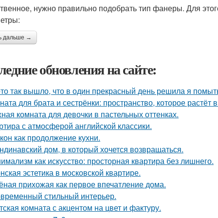
твенное, нужно правильно подобрать тип фанеры. Для это
етры:
ь дальше →
ледние обновления на сайте:
-то так вышло, что в один прекрасный день решила я помыть
ната для брата и сестрёнки: пространство, которое растёт в
ная комната для девочки в пастельных оттенках.
ртира с атмосферой английской классики.
кон как продолжение кухни.
ндинавский дом, в который хочется возвращаться.
имализм как искусство: просторная квартира без лишнего.
нская эстетика в московской квартире.
ёная прихожая как первое впечатление дома.
временный стильный интерьер.
тская комната с акцентом на цвет и фактуру.