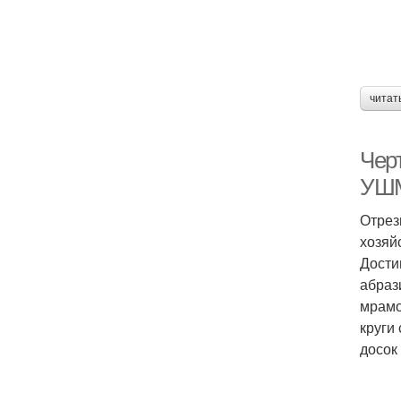
читат
Чер
УШ
Отрез
хозяй
Дости
абраз
мрамо
круги
досок 