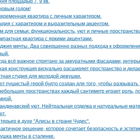
хня площадью 7, 9 кв.
новым годом!
временная квартира с личным характером.
удия с характером и выразительным акцентом.
м для семьи: функциональность, уют и личные пространств
мпактная квартира с яркими акцентами.
джия мечты. Два совершенно разных подхода к оформлени
ный.
гда всё важное спрятано за аккуратными фасадами, интерь
кая конструкция визуально расширяет пространство и дела
тная студия для молодой девушки.
от пушистый герой будто создан для того, чтобы разрывать
небольших пространствах каждый сантиметр играет роль, п
умной.
андинавский уют. Нейтральная отделка и натуральные мат
ют.
терьер в духе "Алисы в стране Чудес".
актичное решение, которое сочетает безопасность и эстетик
ушка мечты в сталинке.