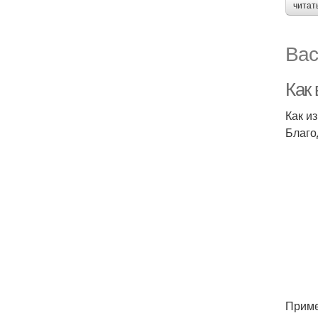
читат
Вас
Как
Как и
Благо
Приме