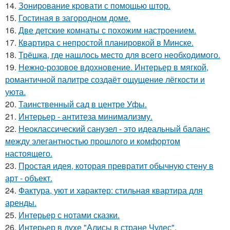
14.
Зонирование кровати с помощью штор.
15.
Гостиная в загородном доме.
16.
Две детские комнаты с похожим настроением.
17.
Квартира с непростой планировкой в Минске.
18.
Трёшка, где нашлось место для всего необходимого.
19.
Нежно-розовое вдохновение. Интерьер в мягкой,
романтичной палитре создаёт ощущение лёгкости и
уюта.
20.
Таинственный сад в центре Уфы.
21.
Интерьер - антитеза минимализму.
22.
Неоклассический санузел - это идеальный баланс
между элегантностью прошлого и комфортом
настоящего.
23.
Простая идея, которая превратит обычную стену в
арт - объект.
24.
Фактура, уют и характер: стильная квартира для
аренды.
25.
Интерьер с нотами сказки.
26.
Интерьер в духе "Алисы в стране Чудес".