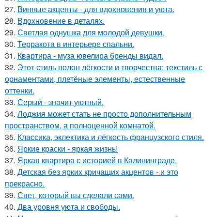
27.
Винные акценты - для вдохновения и уюта.
28.
Вдохновение в деталях.
29.
Светлая однушка для молодой девушки.
30.
Терракота в интерьере спальни.
31.
Квартира - муза ювелира бренды видал.
32.
Этот стиль полон лёгкости и творчества: текстиль с
орнаментами, плетёные элементы, естественные
оттенки.
33.
Серый - значит уютный.
34.
Лоджия может стать не просто дополнительным
пространством, а полноценной комнатой.
35.
Классика, эклектика и лёгкость французского стиля.
36.
Яркие краски - яркая жизнь!
37.
Яркая квартира с историей в Калининграде.
38.
Детская без ярких кричащих акцентов - и это
прекрасно.
39.
Свет, который вы сделали сами.
40.
Два уровня уюта и свободы.