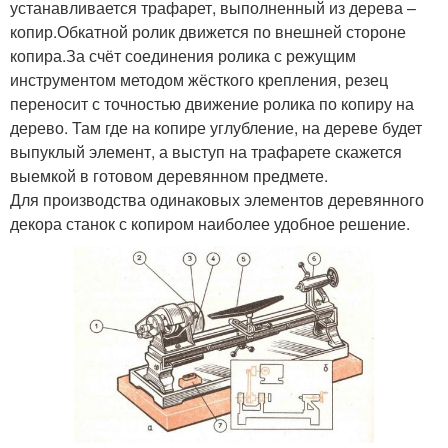
устанавливается трафарет, выполненный из дерева –
расточные станки
расточные станки
копир.Обкатной ролик движется по внешней стороне
копира.За счёт соединения ролика с режущим
инструментом методом жёсткого крепления, резец
Плоскошлифовальные
переносит с точностью движение ролика по копиру на
Зубофрезерные станки
станки
дерево. Там где на копире углубление, на дереве будет
выпуклый элемент, а выступ на трафарете скажется
выемкой в готовом деревянном предмете.
Для производства одинаковых элементов деревянного
Токарно-
Зубодолбёжные станки
декора станок с копиром наиболее удобное решение.
копировальный станок
Копир для токарного
Примитивный станок
станка