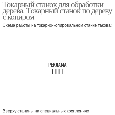
Токарный станок для обработки
Токарные станки
Лоботокарные станки
дерева. Токарный станок по дереву
с копиром
Схема работы на токарно-копировальном станке такова:
Токарно-карусельные
Станки с чпу
станки
Горизонтально-
Универсально-
фрезерные станки
фрезерные станки
Продольно-фрезерные
Фрезерные станки
станки
Вверху станины на специальных креплениях
Горизонтально-
Координатно-