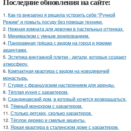
Последние обновления на сайте:
1.
Как-то внезапно я решила устроить себе "Ручной
Режим" и помыть посуду без помощи техники.
2.
Нежная комната для девочки в пастельных оттенках.
3.
Минимализм с умным зонированием.
4.
Панорамная трёшка с видом на город и яркими
акцентами.
5.
Эстетика винтажной плитки - детали, которые создают
атмосферу.
6.
Компактная квартира с видом на новодевичий
монастырь.
7.
Студия с французским настроением для аренды.
8.
Тёплая кухня с характером.
9.
Скандинавский дом, в который хочется возвращаться.
10.
Тёмный монохром с характером.
11.
Столько детских, сколько характеров.
12.
Тёплое дерево и смелые акценты.
13.
Яркая квартира в сталинском доме с характером.