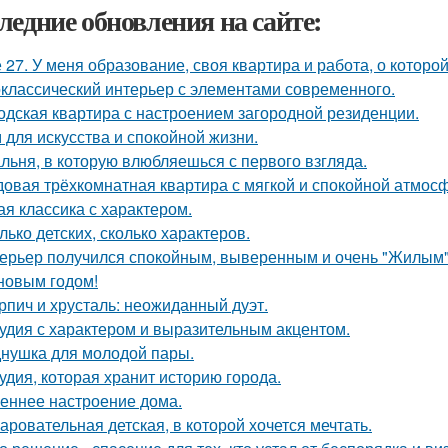
ледние обновления на сайте:
 27. У меня образование, своя квартира и работа, о которой
классический интерьер с элементами современного.
одская квартира с настроением загородной резиденции.
 для искусства и спокойной жизни.
льня, в которую влюбляешься с первого взгляда.
овая трёхкомнатная квартира с мягкой и спокойной атмос
ая классика с характером.
лько детских, сколько характеров.
ерьер получился спокойным, выверенным и очень "Жилым"
новым годом!
рпич и хрусталь: неожиданный дуэт.
удия с характером и выразительным акцентом.
нушка для молодой пары.
удия, которая хранит историю города.
еннее настроение дома.
аровательная детская, в которой хочется мечтать.