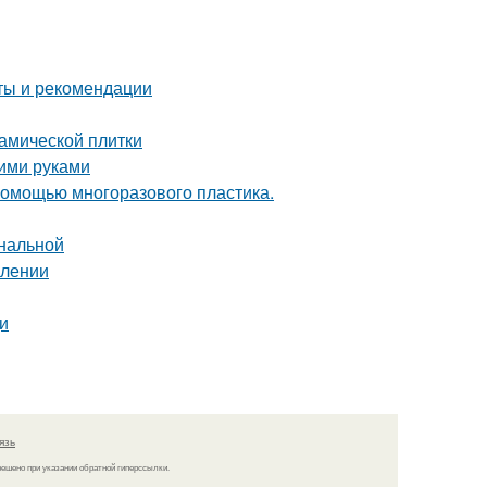
еты и рекомендации
амической плитки
оими руками
 помощью многоразового пластика.
ональной
млении
и
язь
решено при указании обратной гиперссылки.