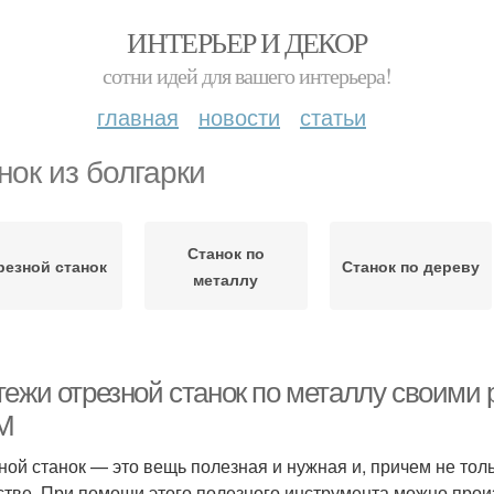
ИНТЕРЬЕР И ДЕКОР
сотни идей для вашего интерьера!
главная
новости
статьи
нок из болгарки
Станок по
резной станок
Станок по дереву
металлу
тежи отрезной станок по металлу своими 
М
ной станок — это вещь полезная и нужная и, причем не тол
стве. При помощи этого полезного инструмента можно произ