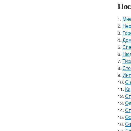
Пос
1.
Мне
2.
Нео
3.
Гор
4.
Дом
5.
Спа
6.
Нюд
7.
Тих
8.
Сто
9.
Инт
10.
С 
11.
Ки
12.
Ст
13.
Од
14.
Ст
15.
Ос
16.
Оч