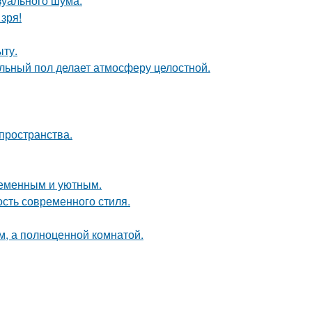
изуального шума.
зря!
ыту.
льный пол делает атмосферу целостной.
пространства.
ременным и уютным.
ость современного стиля.
м, а полноценной комнатой.