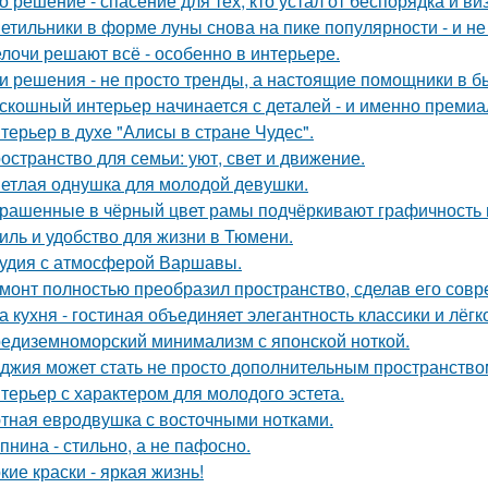
о решение - спасение для тех, кто устал от беспорядка и в
етильники в форме луны снова на пике популярности - и не 
лочи решают всё - особенно в интерьере.
и решения - не просто тренды, а настоящие помощники в б
скошный интерьер начинается с деталей - и именно премиа
терьер в духе "Алисы в стране Чудес".
остранство для семьи: уют, свет и движение.
етлая однушка для молодой девушки.
рашенные в чёрный цвет рамы подчёркивают графичность 
иль и удобство для жизни в Тюмени.
удия с атмосферой Варшавы.
монт полностью преобразил пространство, сделав его сов
а кухня - гостиная объединяет элегантность классики и лёгк
едиземноморский минимализм с японской ноткой.
джия может стать не просто дополнительным пространство
терьер с характером для молодого эстета.
тная евродвушка с восточными нотками.
пнина - стильно, а не пафосно.
кие краски - яркая жизнь!