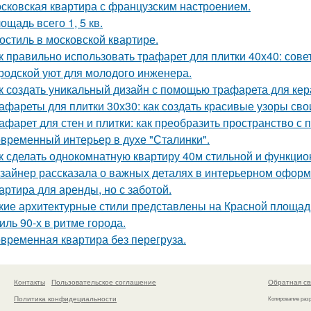
сковская квартира с французским настроением.
ощадь всего 1, 5 кв.
остиль в московской квартире.
к правильно использовать трафарет для плитки 40x40: сов
родской уют для молодого инженера.
к создать уникальный дизайн с помощью трафарета для кер
афареты для плитки 30х30: как создать красивые узоры св
афарет для стен и плитки: как преобразить пространство с
временный интерьер в духе "Сталинки".
к сделать однокомнатную квартиру 40м стильной и функци
зайнер рассказала о важных деталях в интерьерном офор
артира для аренды, но с заботой.
кие архитектурные стили представлены на Красной площад
иль 90-х в ритме города.
временная квартира без перегруза.
Контакты
Пользовательское соглашение
Обратная св
Политика конфидециальности
Копирование раз