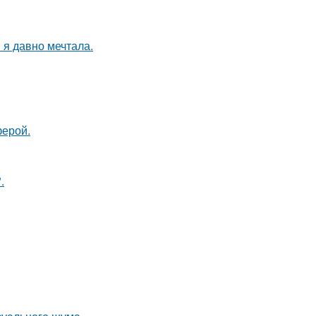
 я давно мечтала.
ферой.
.