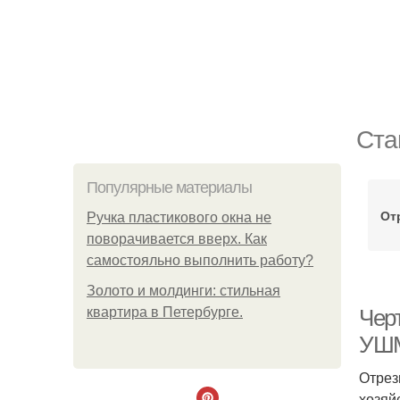
Ста
Популярные материалы
От
Ручка пластикового окна не
поворачивается вверх. Как
самостояльно выполнить работу?
Золото и молдинги: стильная
квартира в Петербурге.
Чер
УШ
Отрез
хозяй