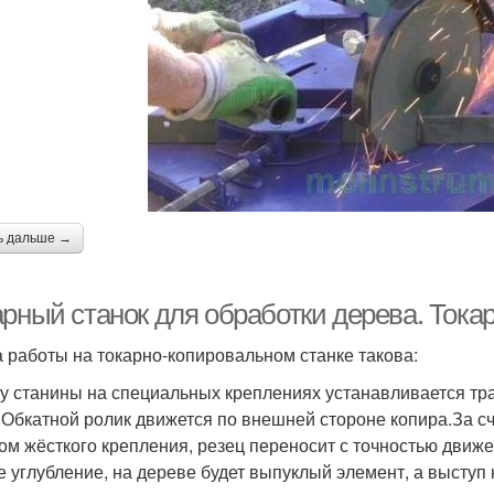
ь дальше →
рный станок для обработки дерева. Тока
 работы на токарно-копировальном станке такова:
у станины на специальных креплениях устанавливается тр
.Обкатной ролик движется по внешней стороне копира.За с
ом жёсткого крепления, резец переносит с точностью движен
е углубление, на дереве будет выпуклый элемент, а выступ