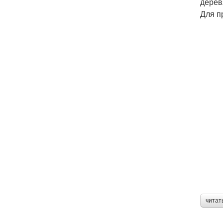
дерев
Для п
читат