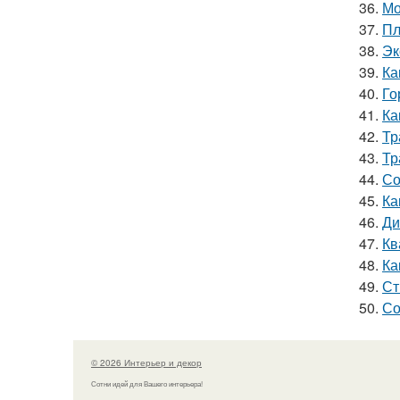
36.
Мо
37.
Пл
38.
Эк
39.
Ка
40.
Го
41.
Ка
42.
Тр
43.
Тр
44.
Со
45.
Ка
46.
Ди
47.
Кв
48.
Ка
49.
Ст
50.
Со
© 2026 Интерьер и декор
Сотни идей для Вашего интерьера!