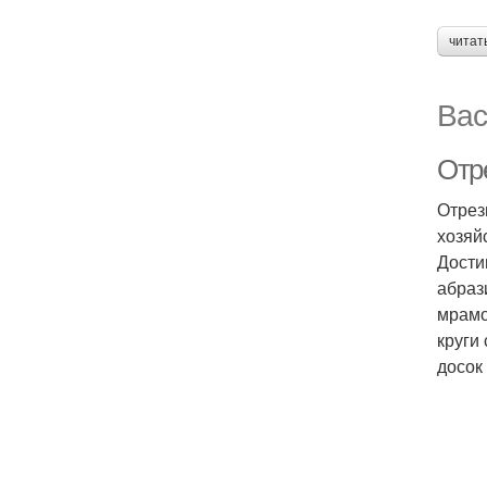
читат
Вас
Отр
Отрез
хозяй
Дости
абраз
мрамо
круги
досок 