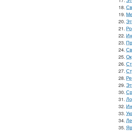
17.
Эт
18.
Св
19.
Ме
20.
Эт
21.
Ро
22.
Ин
23.
Пр
24.
Св
25.
Ок
26.
Ст
27.
Ст
28.
Ре
29.
Эт
30.
Ср
31.
Ло
32.
Ин
33.
Ую
34.
Ле
35.
Яр