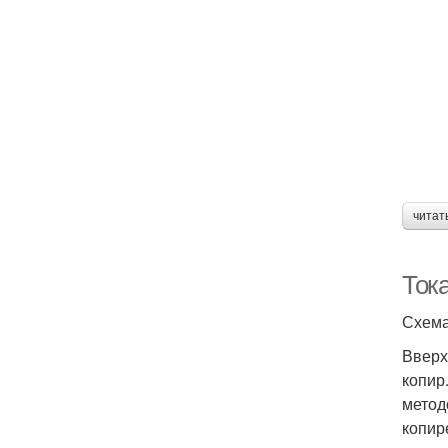
читат
Тока
Схема
Вверх
копир
метод
копир