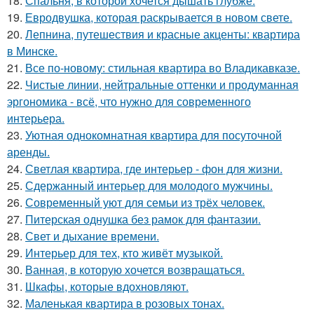
18.
Спальня, в которой хочется дышать глубже.
19.
Евродвушка, которая раскрывается в новом свете.
20.
Лепнина, путешествия и красные акценты: квартира
в Минске.
21.
Все по-новому: стильная квартира во Владикавказе.
22.
Чистые линии, нейтральные оттенки и продуманная
эргономика - всё, что нужно для современного
интерьера.
23.
Уютная однокомнатная квартира для посуточной
аренды.
24.
Светлая квартира, где интерьер - фон для жизни.
25.
Сдержанный интерьер для молодого мужчины.
26.
Современный уют для семьи из трёх человек.
27.
Питерская однушка без рамок для фантазии.
28.
Свет и дыхание времени.
29.
Интерьер для тех, кто живёт музыкой.
30.
Ванная, в которую хочется возвращаться.
31.
Шкафы, которые вдохновляют.
32.
Маленькая квартира в розовых тонах.