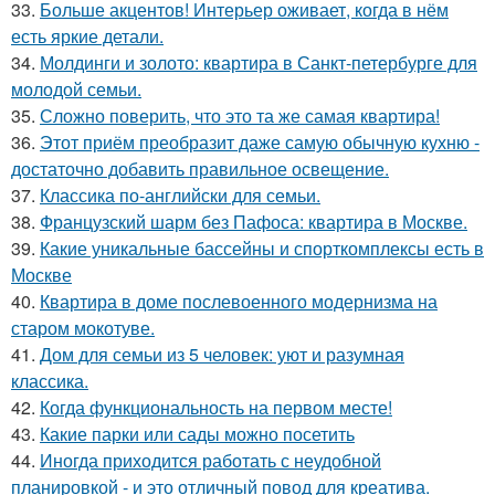
33.
Больше акцентов! Интерьер оживает, когда в нём
есть яркие детали.
34.
Молдинги и золото: квартира в Санкт-петербурге для
молодой семьи.
35.
Сложно поверить, что это та же самая квартира!
36.
Этот приём преобразит даже самую обычную кухню -
достаточно добавить правильное освещение.
37.
Классика по-английски для семьи.
38.
Французский шарм без Пафоса: квартира в Москве.
39.
Какие уникальные бассейны и спорткомплексы есть в
Москве
40.
Квартира в доме послевоенного модернизма на
старом мокотуве.
41.
Дом для семьи из 5 человек: уют и разумная
классика.
42.
Когда функциональность на первом месте!
43.
Какие парки или сады можно посетить
44.
Иногда приходится работать с неудобной
планировкой - и это отличный повод для креатива.