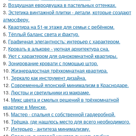
2.
Воздушная евродвушка в пастельных оттенках.
3.
Эстетика винтажной плитки - детали, которые создают
атмосферу.
4.
Квартира на 51-м этаже для семьи с ребёнком.
5.
Тёплый баланс света и фактур.
6.
Графичная элегантность: интерьер с характером.
7.
Кровать в алькове - уютная архитектура сна.
8.
Уют с характером для однокомнатной квартиры.
9.
Зонирование кровати с помощью штор.
10.
Жизнерадостная трёхкомнатная квартира.
11.
Зеркало как инструмент дизайна.
12.
Современный японский минимализм в Краснодаре.
13.
Люстры и светильники из макраме.
14.
Микс цвета и смелых решений в трёхкомнатной
квартире в Минске.
15.
Мастер - спальня с собственной гардеробной.
16.
Трёшка, где нашлось место для всего необходимого.
17.
Интерьер - антитеза минимализму.