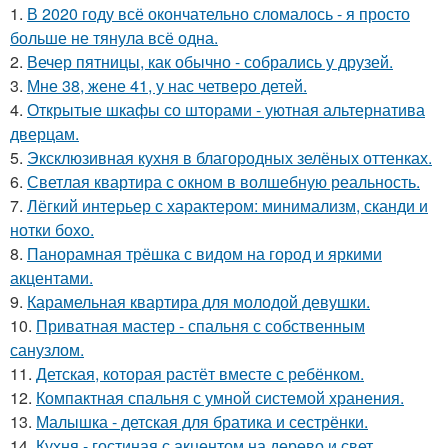
1.
В 2020 году всё окончательно сломалось - я просто
больше не тянула всё одна.
2.
Вечер пятницы, как обычно - собрались у друзей.
3.
Мне 38, жене 41, у нас четверо детей.
4.
Открытые шкафы со шторами - уютная альтернатива
дверцам.
5.
Эксклюзивная кухня в благородных зелёных оттенках.
6.
Светлая квартира с окном в волшебную реальность.
7.
Лёгкий интерьер с характером: минимализм, сканди и
нотки бохо.
8.
Панорамная трёшка с видом на город и яркими
акцентами.
9.
Карамельная квартира для молодой девушки.
10.
Приватная мастер - спальня с собственным
санузлом.
11.
Детская, которая растёт вместе с ребёнком.
12.
Компактная спальня с умной системой хранения.
13.
Малышка - детская для братика и сестрёнки.
14.
Кухня - гостиная с акцентом на дерево и свет.