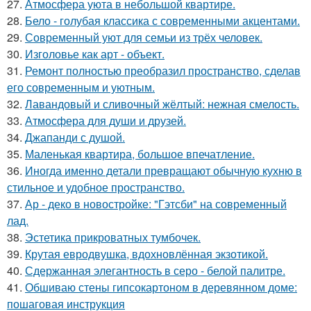
27.
Атмосфера уюта в небольшой квартире.
28.
Бело - голубая классика с современными акцентами.
29.
Современный уют для семьи из трёх человек.
30.
Изголовье как арт - объект.
31.
Ремонт полностью преобразил пространство, сделав
его современным и уютным.
32.
Лавандовый и сливочный жёлтый: нежная смелость.
33.
Атмосфера для души и друзей.
34.
Джапанди с душой.
35.
Маленькая квартира, большое впечатление.
36.
Иногда именно детали превращают обычную кухню в
стильное и удобное пространство.
37.
Ар - деко в новостройке: "Гэтсби" на современный
лад.
38.
Эстетика прикроватных тумбочек.
39.
Крутая евродвушка, вдохновлённая экзотикой.
40.
Сдержанная элегантность в серо - белой палитре.
41.
Обшиваю стены гипсокартоном в деревянном доме:
пошаговая инструкция