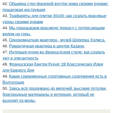
42.
Обшивка стен фанерой внутри дома своими руками:
пошаговая инструкция
43.
Трафареты для плитки 30х30: как создать красивые
узоры своими руками
44.
Мы показываем красивую террасу с потрясающим
видом на горы.
45.
Однокомнатная квартира - музей Шерлока Холмса.
46.
Романтичная квартира в центре Казани.
47.
Интерьер кухни во французском стиле: как создать
уют и элегантность
48.
Французская Кантри Кухня: 28 Классических Идеи
для Каждого Дня
49.
Какие современные спортивные сооружения есть в
Волгограде
50.
Здесь всё продумано до мелочей: высокие потолки,
благородные материалы и интерьер, который не
выходит из моды.