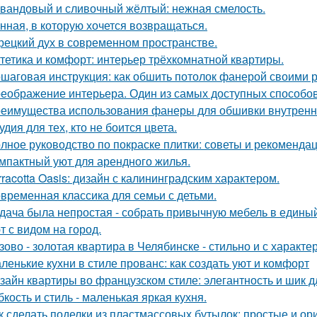
вандовый и сливочный жёлтый: нежная смелость.
нная, в которую хочется возвращаться.
рецкий дух в современном пространстве.
тетика и комфорт: интерьер трёхкомнатной квартиры.
шаговая инструкция: как обшить потолок фанерой своими 
еображение интерьера. Один из самых доступных способов 
еимущества использования фанеры для обшивки внутренн
удия для тех, кто не боится цвета.
лное руководство по покраске плитки: советы и рекоменда
мпактный уют для арендного жилья.
rracotta Oasis: дизайн с калининградским характером.
временная классика для семьи с детьми.
дача была непростая - собрать привычную мебель в единый
т с видом на город.
зово - золотая квартира в Челябинске - стильно и с характе
ленькие кухни в стиле прованс: как создать уют и комфорт
зайн квартиры во французском стиле: элегантность и шик 
бкость и стиль - маленькая яркая кухня.
к сделать поделки из пластмассовых бутылок: простые и о