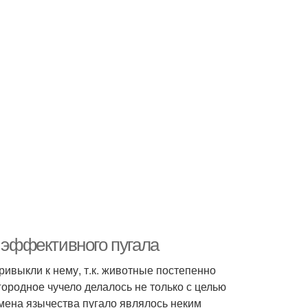
т эффективного пугала
ривыкли к нему, т.к. животные постепенно
ородное чучело делалось не только с целью
емена язычества пугало являлось неким