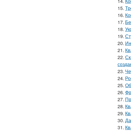
14.
Ко
15.
Тр
16.
Ко
17.
Бе
18.
Ую
19.
Ст
20.
Ин
21.
Кв
22.
Ск
созда
23.
Че
24.
Ро
25.
Об
26.
Фр
27.
Пр
28.
Кв
29.
Кв
30.
Да
31.
Кв