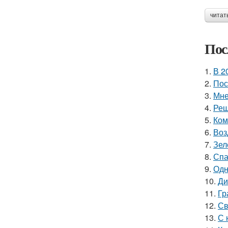
читат
Пос
1.
В 2
2.
Пос
3.
Мне
4.
Реш
5.
Ком
6.
Воз
7.
Зел
8.
Спа
9.
Одн
10.
Ди
11.
Гр
12.
Св
13.
С 