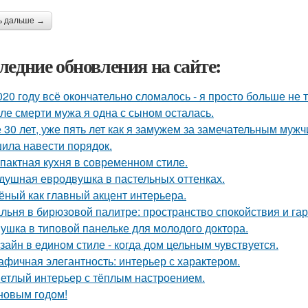
ь дальше →
ледние обновления на сайте:
020 году всё окончательно сломалось - я просто больше не 
ле смерти мужа я одна с сыном осталась.
 30 лет, уже пять лет как я замужем за замечательным мужч
ила навести порядок.
пактная кухня в современном стиле.
душная евродвушка в пастельных оттенках.
ёный как главный акцент интерьера.
льня в бирюзовой палитре: пространство спокойствия и га
ушка в типовой панельке для молодого доктора.
зайн в едином стиле - когда дом цельным чувствуется.
афичная элегантность: интерьер с характером.
етлый интерьер с тёплым настроением.
новым годом!