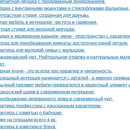
мпактная двушка с продуманным зонированием.
ёшка с винтажными акцентами и стеклоблоками фальконье.
нтрастная студия, созданная для аренды.
лая мебель в интерьере: чистота и гармония.
тная студия для молодой девушки.
удия в мраморном карьере: мини - пространство с характер
огда для преображения комнаты достаточно одной детали.
артира для молодой семьи с малышом.
андинавский уют. Нейтральная отделка и натуральные мат
ют.
рная кухня - это всегда про характер и уверенность.
скошный интерьер начинается с деталей - и именно премиа
ычный предмет мебели превратился в акцентный элемент 
анцузский шарм в современном интерьере.
еображение деревянного дома в современный уют.
артира профессора с изысканным характером.
артира с памятью о бабушке.
же на площади всего 4 кв.
артира в комплексе Slava.