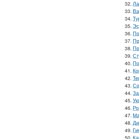
32.
Ла
33.
Ва
34.
Ту
35.
Эс
36.
По
37.
Пр
38.
Пр
39.
Ст
40.
По
41.
Ко
42.
Te
43.
Со
44.
За
45.
Ую
46.
Ро
47.
Ма
48.
Ди
49.
Ги
50.
Ка