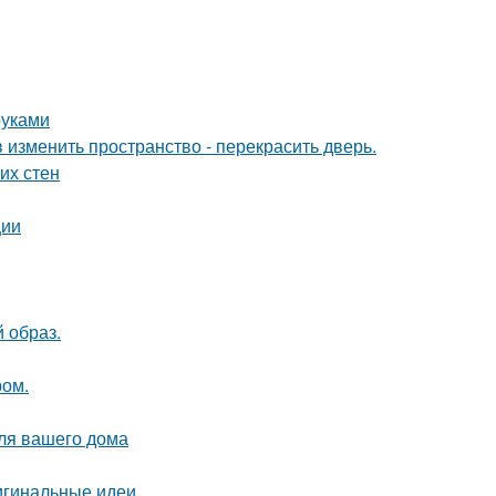
руками
изменить пространство - перекрасить дверь.
их стен
ции
 образ.
ром.
для вашего дома
ригинальные идеи