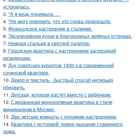
устроилась.
3.
"А я ведь понимала ….
4.
"Не могу поверить, что это снова произошло.
5.
Французское настроение в сталинке.
6.
Эксклюзивная кухня в благородных зелёных оттенках.
7.
Нежная спальня в светлой палитре.
8.
Городская квартира с настроением загородной
резиденции.
9.
Дух советских курортов 1930-х в современной
сочинской квартире.
10.
Декор и текстиль - быстрый способ интерьер
обновить.
11.
Детская, которая растёт вместе с ребёнком.
12.
Сдержанная монохромная квартира в стиле
минимализм в Москве.
13.
Две детские комнаты с похожим настроением.
14.
Квартира с историей: новое дыхание старинного
дома.