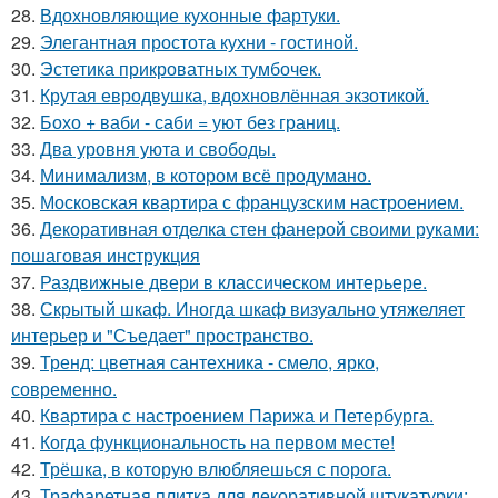
28.
Вдохновляющие кухонные фартуки.
29.
Элегантная простота кухни - гостиной.
30.
Эстетика прикроватных тумбочек.
31.
Крутая евродвушка, вдохновлённая экзотикой.
32.
Бохо + ваби - саби = уют без границ.
33.
Два уровня уюта и свободы.
34.
Минимализм, в котором всё продумано.
35.
Московская квартира с французским настроением.
36.
Декоративная отделка стен фанерой своими руками:
пошаговая инструкция
37.
Раздвижные двери в классическом интерьере.
38.
Скрытый шкаф. Иногда шкаф визуально утяжеляет
интерьер и "Съедает" пространство.
39.
Тренд: цветная сантехника - смело, ярко,
современно.
40.
Квартира с настроением Парижа и Петербурга.
41.
Когда функциональность на первом месте!
42.
Трёшка, в которую влюбляешься с порога.
43.
Трафаретная плитка для декоративной штукатурки: