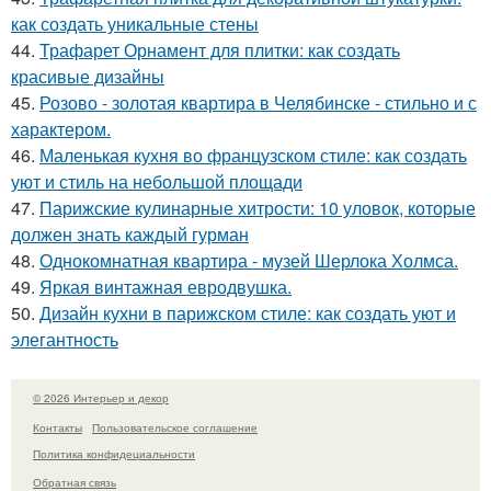
как создать уникальные стены
44.
Трафарет Орнамент для плитки: как создать
красивые дизайны
45.
Розово - золотая квартира в Челябинске - стильно и с
характером.
46.
Маленькая кухня во французском стиле: как создать
уют и стиль на небольшой площади
47.
Парижские кулинарные хитрости: 10 уловок, которые
должен знать каждый гурман
48.
Однокомнатная квартира - музей Шерлока Холмса.
49.
Яркая винтажная евродвушка.
50.
Дизайн кухни в парижском стиле: как создать уют и
элегантность
© 2026 Интерьер и декор
Контакты
Пользовательское соглашение
Политика конфидециальности
Обратная связь