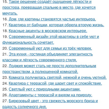
15.
Такое решение создаёт ощущение лёгкости и
простора, превращая спальню в место, где хочется
мечтать.
16.
Дом, где картины становятся частью интерьера.
17.
Квартира от бабушки, которая обрела вторую жизнь.
18.
Красные акценты в московском интерьере.
19.
Современный дизайн этой квартиры в себе уют и
функциональность сочетает.
20.
Современный уют для семьи из трёх человек.
21.
Эта кухня - гостиная объединяет элегантность
классики и лёгкость современного стиля.
22.
Лоджия может стать не просто дополнительным
пространством, а полноценной комнатой.
23.
Комната получилась светлой, нежной и очень уютной.
24.
Квартира с террасой, где царит свет и спокойствие.
25.
Светлый уют с природными акцентами.
26.
Апартаменты с террасой и видом на природу.
27.
Бирюзовый цвет - это свежесть морского бриза и
радость солнечного дня.