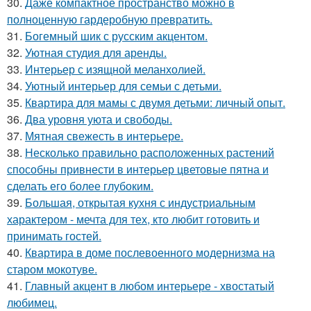
30.
Даже компактное пространство можно в
полноценную гардеробную превратить.
31.
Богемный шик с русским акцентом.
32.
Уютная студия для аренды.
33.
Интерьер с изящной меланхолией.
34.
Уютный интерьер для семьи с детьми.
35.
Квартира для мамы с двумя детьми: личный опыт.
36.
Два уровня уюта и свободы.
37.
Мятная свежесть в интерьере.
38.
Несколько правильно расположенных растений
способны привнести в интерьер цветовые пятна и
сделать его более глубоким.
39.
Большая, открытая кухня с индустриальным
характером - мечта для тех, кто любит готовить и
принимать гостей.
40.
Квартира в доме послевоенного модернизма на
старом мокотуве.
41.
Главный акцент в любом интерьере - хвостатый
любимец.