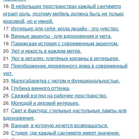
16.
В небольших пространствах каждый сантиметр
играет роль, поэтому мебель должна быть не только
красивой, но и умной.
17.
Интерьер для себя: когда дизайн - это чувство.
18.
Винные акценты - для вдохновения и уюта.
19.
Парижская история с современным акцентом.
20.
Уют и яркость в каждом метре.
21.
Уют в деталях: плетёные корзины в интерьере.
22.
Преображение деревянного дома в современный
уют.
23.
Малогабаритка с уютом и функциональностью.
24.
Глубина винного оттенка.
25.
Свежий взгляд на рабочее пространство.
26.
Молодой и дерзкий интерьер.
27.
Свет и фактура: стильные настольные лампы для
вдохновения.
28.
Ванная, в которую хочется возвращаться.
29.
Студия, где каждый сантиметр имеет значение.