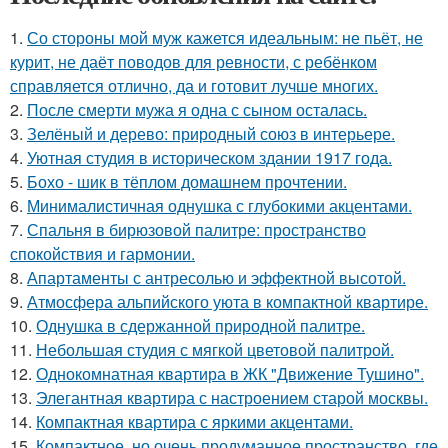
1.
Со стороны мой муж кажется идеальным: не пьёт, не
курит, не даёт поводов для ревности, с ребёнком
справляется отлично, да и готовит лучше многих.
2.
После смерти мужа я одна с сыном осталась.
3.
Зелёный и дерево: природный союз в интерьере.
4.
Уютная студия в историческом здании 1917 года.
5.
Бохо - шик в тёплом домашнем прочтении.
6.
Минималистичная однушка с глубокими акцентами.
7.
Спальня в бирюзовой палитре: пространство
спокойствия и гармонии.
8.
Апартаменты с антресолью и эффектной высотой.
9.
Атмосфера альпийского уюта в компактной квартире.
10.
Однушка в сдержанной природной палитре.
11.
Небольшая студия с мягкой цветовой палитрой.
12.
Однокомнатная квартира в ЖК "Движение Тушино".
13.
Элегантная квартира с настроением старой москвы.
14.
Компактная квартира с яркими акцентами.
15.
Компактное, но очень продуманное пространство, где