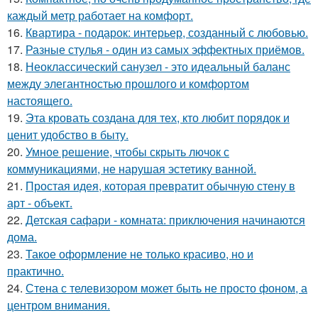
каждый метр работает на комфорт.
16.
Квартира - подарок: интерьер, созданный с любовью.
17.
Разные стулья - один из самых эффектных приёмов.
18.
Неоклассический санузел - это идеальный баланс
между элегантностью прошлого и комфортом
настоящего.
19.
Эта кровать создана для тех, кто любит порядок и
ценит удобство в быту.
20.
Умное решение, чтобы скрыть лючок с
коммуникациями, не нарушая эстетику ванной.
21.
Простая идея, которая превратит обычную стену в
арт - объект.
22.
Детская сафари - комната: приключения начинаются
дома.
23.
Такое оформление не только красиво, но и
практично.
24.
Стена с телевизором может быть не просто фоном, а
центром внимания.