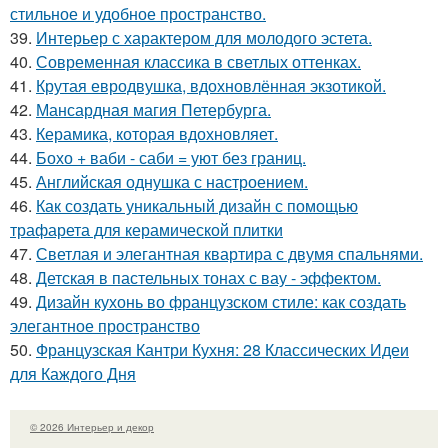
стильное и удобное пространство.
39.
Интерьер с характером для молодого эстета.
40.
Современная классика в светлых оттенках.
41.
Крутая евродвушка, вдохновлённая экзотикой.
42.
Мансардная магия Петербурга.
43.
Керамика, которая вдохновляет.
44.
Бохо + ваби - саби = уют без границ.
45.
Английская однушка с настроением.
46.
Как создать уникальный дизайн с помощью
трафарета для керамической плитки
47.
Светлая и элегантная квартира с двумя спальнями.
48.
Детская в пастельных тонах с вау - эффектом.
49.
Дизайн кухонь во французском стиле: как создать
элегантное пространство
50.
Французская Кантри Кухня: 28 Классических Идеи
для Каждого Дня
© 2026 Интерьер и декор