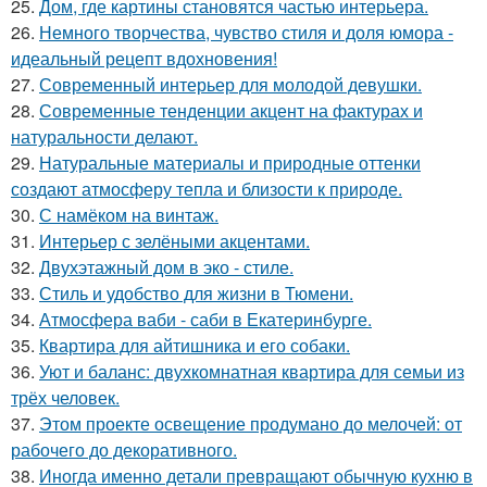
25.
Дом, где картины становятся частью интерьера.
26.
Немного творчества, чувство стиля и доля юмора -
идеальный рецепт вдохновения!
27.
Современный интерьер для молодой девушки.
28.
Современные тенденции акцент на фактурах и
натуральности делают.
29.
Натуральные материалы и природные оттенки
создают атмосферу тепла и близости к природе.
30.
С намёком на винтаж.
31.
Интерьер с зелёными акцентами.
32.
Двухэтажный дом в эко - стиле.
33.
Стиль и удобство для жизни в Тюмени.
34.
Атмосфера ваби - саби в Екатеринбурге.
35.
Квартира для айтишника и его собаки.
36.
Уют и баланс: двухкомнатная квартира для семьи из
трёх человек.
37.
Этом проекте освещение продумано до мелочей: от
рабочего до декоративного.
38.
Иногда именно детали превращают обычную кухню в