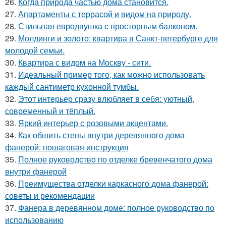
26.
Когда природа частью дома становится.
27.
Апартаменты с террасой и видом на природу.
28.
Стильная евродвушка с просторным балконом.
29.
Молдинги и золото: квартира в Санкт-петербурге для
молодой семьи.
30.
Квартира с видом на Москву - сити.
31.
Идеальный пример того, как можно использовать
каждый сантиметр кухонной тумбы.
32.
Этот интерьер сразу влюбляет в себя: уютный,
современный и тёплый.
33.
Яркий интерьер с розовыми акцентами.
34.
Как обшить стены внутри деревянного дома
фанерой: пошаговая инструкция
35.
Полное руководство по отделке бревенчатого дома
внутри фанерой
36.
Преимущества отделки каркасного дома фанерой:
советы и рекомендации
37.
Фанера в деревянном доме: полное руководство по
использованию