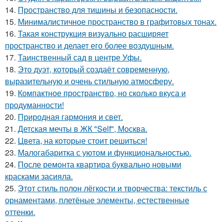
14.
Пространство для тишины и безопасности.
15.
Минималистичное пространство в графитовых тонах.
16.
Такая конструкция визуально расширяет
пространство и делает его более воздушным.
17.
Таинственный сад в центре Уфы.
18.
Это дуэт, который создаёт современную,
выразительную и очень стильную атмосферу.
19.
Компактное пространство, но сколько вкуса и
продуманности!
20.
Природная гармония и свет.
21.
Детская мечты в ЖК "Self", Москва.
22.
Цвета, на которые стоит решиться!
23.
Малогабаритка с уютом и функциональностью.
24.
После ремонта квартира буквально новыми
красками засияла.
25.
Этот стиль полон лёгкости и творчества: текстиль с
орнаментами, плетёные элементы, естественные
оттенки.