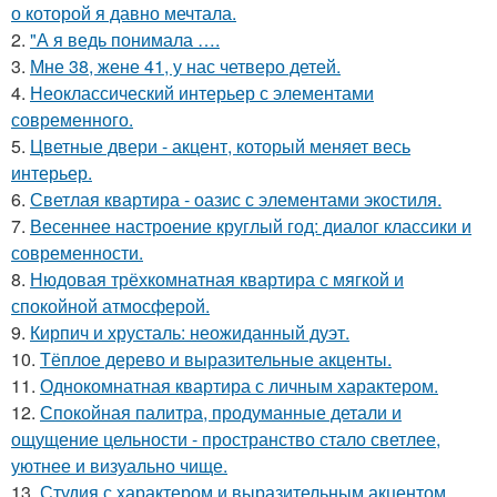
о которой я давно мечтала.
2.
"А я ведь понимала ….
3.
Мне 38, жене 41, у нас четверо детей.
4.
Неоклассический интерьер с элементами
современного.
5.
Цветные двери - акцент, который меняет весь
интерьер.
6.
Светлая квартира - оазис с элементами экостиля.
7.
Весеннее настроение круглый год: диалог классики и
современности.
8.
Нюдовая трёхкомнатная квартира с мягкой и
спокойной атмосферой.
9.
Кирпич и хрусталь: неожиданный дуэт.
10.
Тёплое дерево и выразительные акценты.
11.
Однокомнатная квартира с личным характером.
12.
Спокойная палитра, продуманные детали и
ощущение цельности - пространство стало светлее,
уютнее и визуально чище.
13.
Студия с характером и выразительным акцентом.