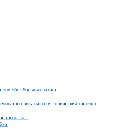
анение без больших затрат.
еликатно вписаться в исторический контекст
нальность -.
йки.