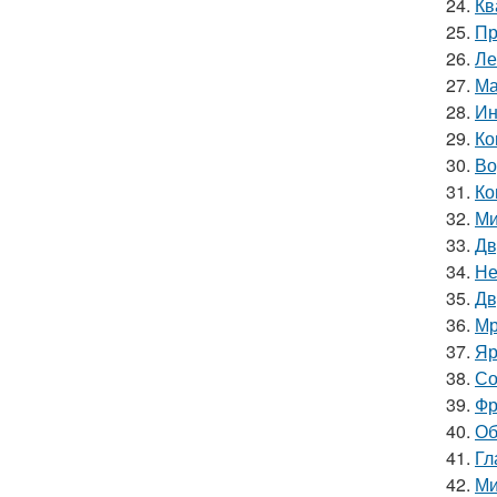
24.
Кв
25.
Пр
26.
Ле
27.
Ма
28.
Ин
29.
Ко
30.
Во
31.
Ко
32.
Ми
33.
Дв
34.
Не
35.
Дв
36.
Мр
37.
Яр
38.
Со
39.
Фр
40.
Об
41.
Гл
42.
Ми