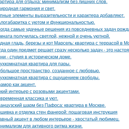
артира для отдыха: минимализм без лишних слов.
иродная гармония и свет.
пные элементы выразительности и характера добавляют.
логабаритка с уютом и функциональностью.
огда самые удачные решения из повседневных задач рожд
мната получилась светлой, нежной и очень уютной.
дная гладь, березы и кот Марсель: квартира с террасой в М
гда один предмет решает сразу несколько задач - это наст
ни - студия в историческом доме.
ухкомнатная квартира для пары.
большое пространство, созданное с любовью.
ухкомнатная квартира с ощущением свободы.
амор как акцент.
кий интерьер с розовыми акцентами.
временная классика и уют.
анцузский шарм без Пафоса: квартира в Москве.
шивка и отделка стен фанерой: пошаговая инструкция
авный акцент в любом интерьере - хвостатый любимец.
нимализм для активного ритма жизни.