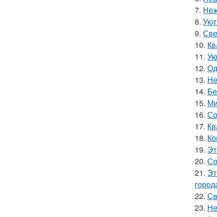
7.
Неж
8.
Уют
9.
Све
10.
Кв
11.
Ую
12.
Од
13.
Не
14.
Бе
15.
Ми
16.
Со
17.
Кв
18.
Ко
19.
Эт
20.
Со
21.
Эт
город
22.
Св
23.
Не