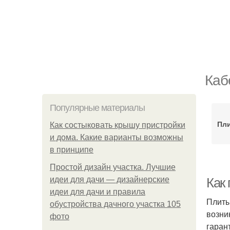
Каб
Популярные материалы
Пли
Как состыковать крышу пристройки
и дома. Какие варианты возможны
в принципе
Простой дизайн участка. Лучшие
идеи для дачи — дизайнерские
Как
идеи для дачи и правила
Плиты
обустройства дачного участка 105
возни
фото
гаран