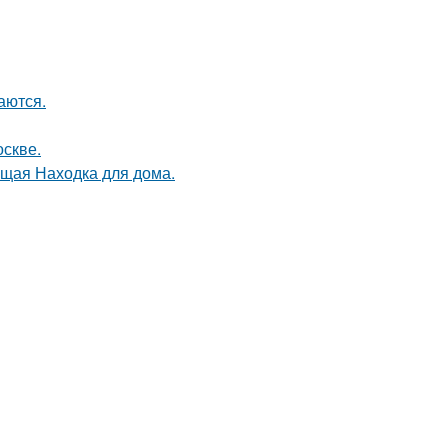
аются.
оскве.
оящая Находка для дома.