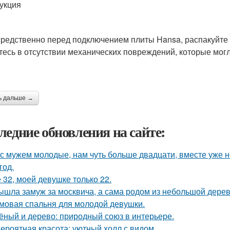
укция
редственно перед подключением плиты Hansa, распакуйте 
тесь в отсутствии механических повреждений, которые могл
ь дальше →
ледние обновления на сайте:
с мужем молодые, нам чуть больше двадцати, вместе уже не
год.
 32, моей девушке только 22.
ышла замуж за москвича, а сама родом из небольшой дерев
мовая спальня для молодой девушки.
ёный и дерево: природный союз в интерьере.
ероятная красота: уютный холл с видом.