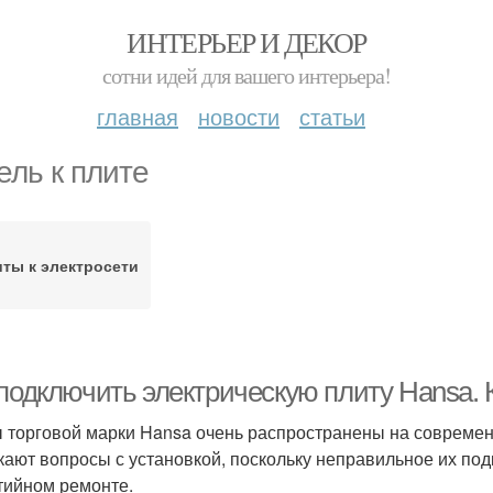
ИНТЕРЬЕР И ДЕКОР
сотни идей для вашего интерьера!
главная
новости
статьи
ель к плите
ты к электросети
 подключить электрическую плиту Hansa. 
 торговой марки Hansa очень распространены на современн
кают вопросы с установкой, поскольку неправильное их по
тийном ремонте.