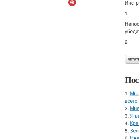
Инстр
1
Непос
убеди
2
читат
Пос
1.
Мы 
всего 
2.
Мне
3.
Я в
4.
Кре
5.
Зел
6.
Нев