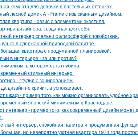
ная комната для девочки в пастельных оттенках.
ный лесной домик A - Frame с изысканным дизайном.
тлая квартира - оазис с элементами экостиля.
артира дизайнера, созданная для себя.
тный интерьер спальни с атмосферой спокойствия.
нушка в сдержанной природной палитре.
большая квартира с продуманной планировкой.
лый в интерьере - за или против?
нимализм, в котором есть глубина.
временный стильный интерьер.
артира - студия с зонированием.
гда дизайн не кричит, а успокаивает.
от шкаф - пример того, как можно организовать удобное хр
временный японский минимализм в Краснодаре.
от интерьер - пример того, как современный дизайн может д
а.
етлый интерьер, спокойная палитра и продуманная функцио
большая, но невероятно уютная квартира 1974 года постро