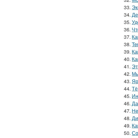
33.
Эк
34.
Де
35.
Уд
36.
Чт
37.
Ка
38.
Te
39.
Ка
40.
Ка
41.
Эт
42.
Мы
43.
Яр
44.
Тё
45.
Ин
46.
Да
47.
Не
48.
Ди
49.
Ка
50.
Со