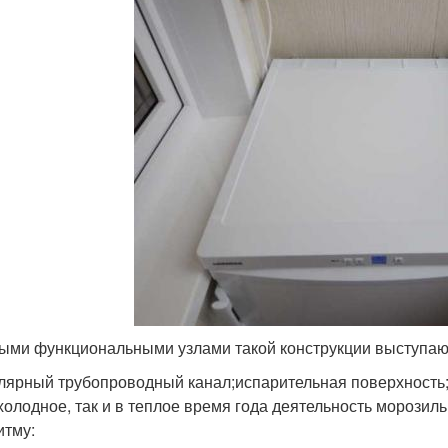
ыми функциональными узлами такой конструкции выступаю
лярный трубопроводный канал;испарительная поверхность;
 холодное, так и в теплое время года деятельность морози
итму: