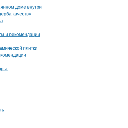
вянном доме внутри
щерба качеству
ка
еты и рекомендации
амической плитки
рекомендации
оры.
ть