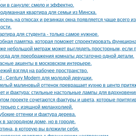
ои в санузле: смело и эффектно.
одуманная квартира для семьи из Минска.
есень на откосах и резинках окна появляется чаще всего и
ости.
артира для студента - только самое нужное.
обная памятка, которая поможет спроектировать функцион
же небольшой метраж может выглядеть просторным, если п
огда для преображения комнаты достаточно одной детали.
асные акценты в московском интерьере.
ежий взгляд на рабочее пространство.
d - Century Modern для молодой девушки.
елый малиновый оттенок превращает кухню в центр притя
ет и фактура: стильные настольные лампы для вдохновени
этом проекте сочетаются фактуры и цвета, которые притяги
терьер с изящной меланхолией.
убокие оттенки и фактура дерева.
к в загородном доме, но в городе.
ртина, в которую вы вложили себя.
сковская квартира с французским настроением.