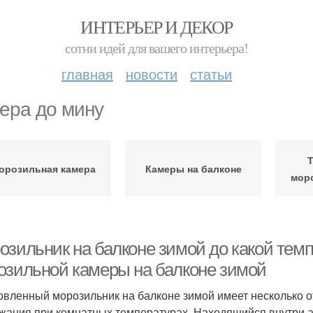
ИНТЕРЬЕР И ДЕКОР
сотни идей для вашего интерьера!
главная
новости
статьи
ера до мину
Т
орозильная камера
Камеры на балконе
мор
озильник на балконе зимой до какой тем
озильной камеры на балконе зимой
овленный морозильник на балконе зимой имеет несколько о
жания при комнатных температурах. Находящийся внутри а