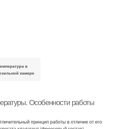
емпература в
озильной камере
пературы. Особенности работы
тличительный принцип работы в отличие от его
грегата хладагент (фреоновый состав)