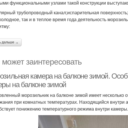
ыми функциональными узлами такой конструкции выступаю
лярный трубопроводный канал;испарительная поверхность;
 холодное, так и в теплое время года деятельность морози
итму:
ь дальше →
 может заинтересовать
озильная камера на балконе зимой. Осо
еры на балконе зимой
овленный морозильник на балконе зимой имеет несколько о
жания при комнатных температурах. Находящийся внутри а
бствует понижению температурного режима внутри камеры