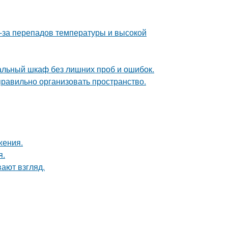
з-за перепадов температуры и высокой
альный шкаф без лишних проб и ошибок.
равильно организовать пространство.
жения.
я.
вают взгляд.