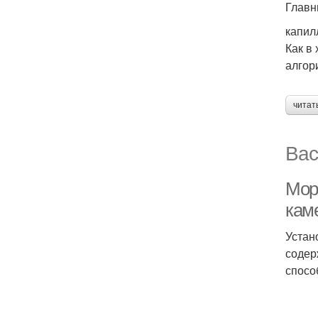
Главн
капил
Как в
алгор
читат
Вас
Мор
кам
Устан
содер
спосо