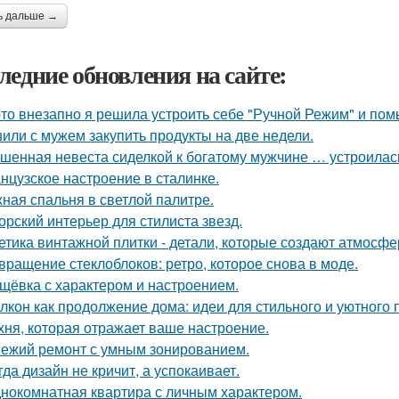
ь дальше →
ледние обновления на сайте:
-то внезапно я решила устроить себе "Ручной Режим" и пом
или с мужем закупить продукты на две недели.
шенная невеста сиделкой к богатому мужчине … устроилас
нцузское настроение в сталинке.
ная спальня в светлой палитре.
орский интерьер для стилиста звезд.
етика винтажной плитки - детали, которые создают атмосфе
вращение стеклоблоков: ретро, которое снова в моде.
щёвка с характером и настроением.
лкон как продолжение дома: идеи для стильного и уютного 
хня, которая отражает ваше настроение.
ежий ремонт с умным зонированием.
гда дизайн не кричит, а успокаивает.
нокомнатная квартира с личным характером.