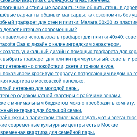
ологичные и стильные варианты: чем обшить стены в дере
шёвые варианты обшивки мансарды: как сэкономить без у
обный трафарет для стен и плитки: Малага 30х30 из пласти
о делает интерьер современным?
к правильно использовать трафарет для плитки 40x40: сов
rracotta Oasis: дизайн с калининградским характером.
к создать уникальный дизайн с помощью трафарета для кер
к выбрать трафарет для плитки прямоугольный: советы и 
от интерьер - о спокойствии, свете и тонком вкусе.
 показываем красивую террасу с потрясающим видом на г
кая квартира в московской панельке.
плый интерьер для молодой пары.
терьер однокомнатной квартиры с рабочими зонами.
же с минимальным бюджетом можно преобразить комнату.
жный интерьер для большой семьи.
зайн кухни в парижском стиле: как создать уют и элегантнос
кие современные культурные центры есть в Москве
временная квартира для семейной пары.