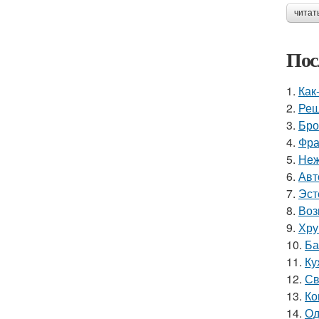
читат
Пос
1.
Как
2.
Реш
3.
Бро
4.
Фра
5.
Неж
6.
Авт
7.
Эст
8.
Воз
9.
Хру
10.
Ба
11.
Ку
12.
Св
13.
Ко
14.
Од