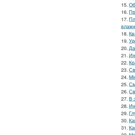
15.
Об
16.
Пр
17.
Пл
влажн
18.
Кв
19.
Уд
20.
Да
21.
Ин
22.
Кр
23.
Св
24.
Mi
25.
См
26.
Св
27.
В 
28.
Ин
29.
Гл
30.
Ка
31.
Ка
32.
Мо