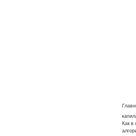
Главн
капил
Как в
алгор