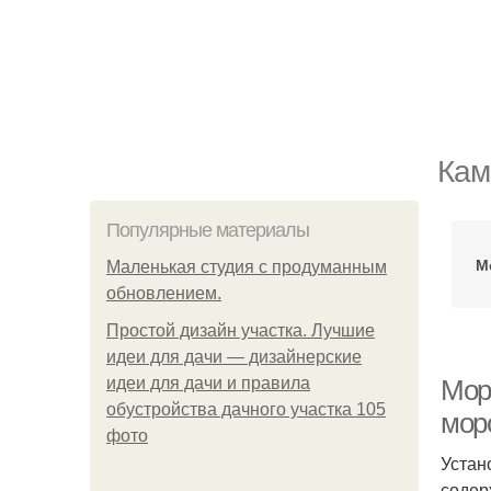
Кам
Популярные материалы
М
Маленькая студия с продуманным
обновлением.
Простой дизайн участка. Лучшие
идеи для дачи — дизайнерские
идеи для дачи и правила
Мор
обустройства дачного участка 105
мор
фото
Устан
содер