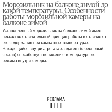
Морозильник на балконе зимой до
Температура в
Нормальная
какой температуры. Особенности
морозилке
температура
работы морозильной камеры на
балконе зимой
Температура в
Температуры на
Установленный морозильник на балконе зимой имеет
холодильнике
открытом воздухе
несколько отличительный принцип работы в отличие от
его содержания при комнатных температурах.
Находящийся внутри агрегата хладагент (фреоновый
состав) способствует понижению температурного
режима внутри камеры.