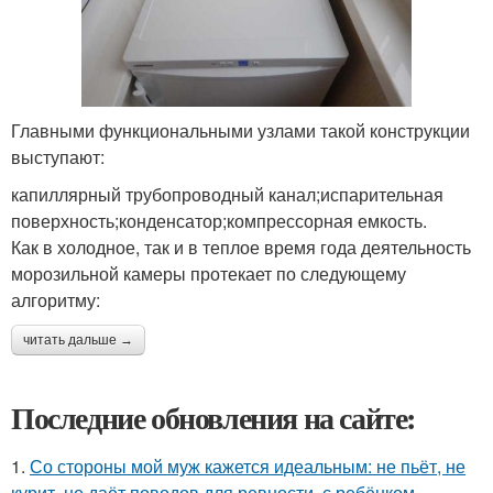
Главными функциональными узлами такой конструкции
выступают:
капиллярный трубопроводный канал;испарительная
поверхность;конденсатор;компрессорная емкость.
Как в холодное, так и в теплое время года деятельность
морозильной камеры протекает по следующему
алгоритму:
читать дальше →
Последние обновления на сайте:
1.
Со стороны мой муж кажется идеальным: не пьёт, не
курит, не даёт поводов для ревности, с ребёнком