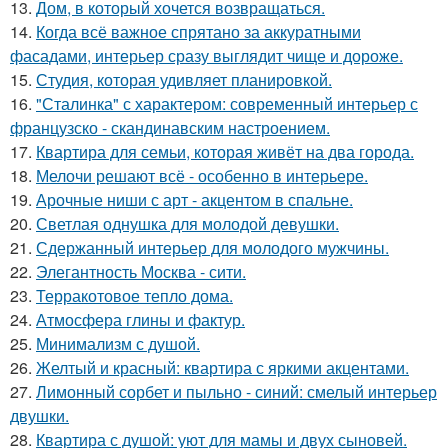
13.
Дом, в который хочется возвращаться.
14.
Когда всё важное спрятано за аккуратными
фасадами, интерьер сразу выглядит чище и дороже.
15.
Студия, которая удивляет планировкой.
16.
"Сталинка" с характером: современный интерьер с
французско - скандинавским настроением.
17.
Квартира для семьи, которая живёт на два города.
18.
Мелочи решают всё - особенно в интерьере.
19.
Арочные ниши с арт - акцентом в спальне.
20.
Светлая однушка для молодой девушки.
21.
Сдержанный интерьер для молодого мужчины.
22.
Элегантность Москва - сити.
23.
Терракотовое тепло дома.
24.
Атмосфера глины и фактур.
25.
Минимализм с душой.
26.
Желтый и красный: квартира с яркими акцентами.
27.
Лимонный сорбет и пыльно - синий: смелый интерьер
двушки.
28.
Квартира с душой: уют для мамы и двух сыновей.