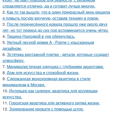
справляется отлично, да и готовит лучше многих.
2.
Как-то так вышло, что в один прекрасный день решила
я помыть посуду вручную, оставив технику в покое.
3.
После перенесённого ковида прошло уже около двух
лет, но тот период до сих пор вспоминается очень чётко.
4.
Тишина Находкой в ухе обернулась.
5.
Уютный лесной домик A - Frame с изысканным
дизайном.
6.
Эстетика винтажной плитки - детали, которые создают
атмосферу.
7.
Минималистичная однушка с глубокими акцентами.
8.
Дом для искусства и спокойной жизни.
9.
Сдержанная монохромная квартира в стиле
минимализм в Москве.
10.
Интерьер как галерея: квартира для коллекции
искусства.
11.
Городская квартира для активного ритма жизни.
12.
Зонирование кровати с помощью штор.