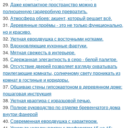
29.
Даже компактное пространство можно в
полноценную гардеробную превратить.
30.
Атмосфера обоев: акцент, который решает всё.
31.
Деревянные проёмы - это не только функционально,
но и красиво.
32.
Уютная евродвушка с восточными нотками.
33.
Вдохновляющие кухонные фартуки.
34.
Мятная свежесть в интерьере.
35.
Сдержанная элегантность в серо - белой палитре.
36.
Отсутствие дверей позволяет взгляду охватывать
прилегающие комнаты, солнечному свету проникать из
комнат в гостиные и коридоры.
37.
Обшиваю стены гипсокартоном в деревянном доме:
пошаговая инструкция
38.
Уютная квартира с изразцовой печью.
39.
Полное руководство по отделке бревенчатого дома
внутри фанерой
40.
Современная евродвушка с характером.
41.
Ускорьте укладку плитки с трафаретом 15 на 15: