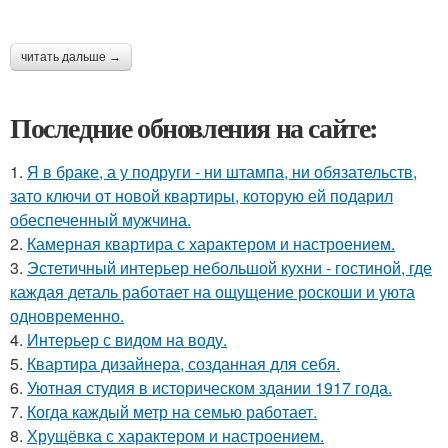
читать дальше →
Последние обновления на сайте:
1.
Я в браке, а у подруги - ни штампа, ни обязательств,
зато ключи от новой квартиры, которую ей подарил
обеспеченный мужчина.
2.
Камерная квартира с характером и настроением.
3.
Эстетичный интерьер небольшой кухни - гостиной, где
каждая деталь работает на ощущение роскоши и уюта
одновременно.
4.
Интерьер с видом на воду.
5.
Квартира дизайнера, созданная для себя.
6.
Уютная студия в историческом здании 1917 года.
7.
Когда каждый метр на семью работает.
8.
Хрущёвка с характером и настроением.