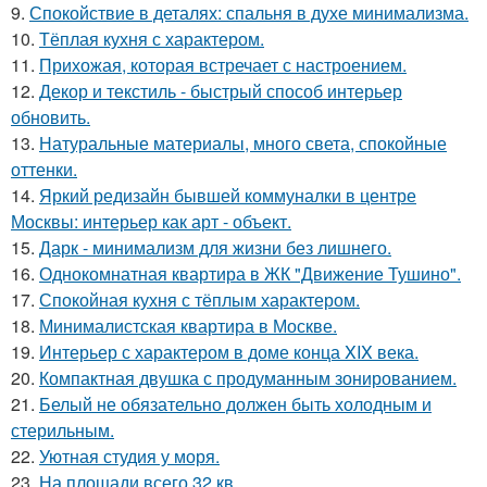
9.
Спокойствие в деталях: спальня в духе минимализма.
10.
Тёплая кухня с характером.
11.
Прихожая, которая встречает с настроением.
12.
Декор и текстиль - быстрый способ интерьер
обновить.
13.
Натуральные материалы, много света, спокойные
оттенки.
14.
Яркий редизайн бывшей коммуналки в центре
Москвы: интерьер как арт - объект.
15.
Дарк - минимализм для жизни без лишнего.
16.
Однокомнатная квартира в ЖК "Движение Тушино".
17.
Спокойная кухня с тёплым характером.
18.
Минималистская квартира в Москве.
19.
Интерьер с характером в доме конца XIX века.
20.
Компактная двушка с продуманным зонированием.
21.
Белый не обязательно должен быть холодным и
стерильным.
22.
Уютная студия у моря.
23.
На площади всего 32 кв.