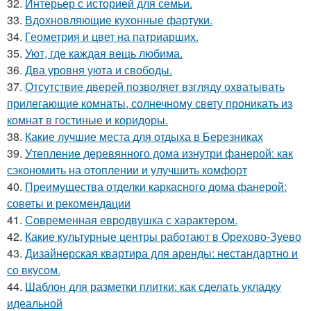
32.
Интерьер с историей для семьи.
33.
Вдохновляющие кухонные фартуки.
34.
Геометрия и цвет на патриарших.
35.
Уют, где каждая вещь любима.
36.
Два уровня уюта и свободы.
37.
Отсутствие дверей позволяет взгляду охватывать
прилегающие комнаты, солнечному свету проникать из
комнат в гостиные и коридоры.
38.
Какие лучшие места для отдыха в Березниках
39.
Утепление деревянного дома изнутри фанерой: как
сэкономить на отоплении и улучшить комфорт
40.
Преимущества отделки каркасного дома фанерой:
советы и рекомендации
41.
Современная евродвушка с характером.
42.
Какие культурные центры работают в Орехово-Зуево
43.
Дизайнерская квартира для аренды: нестандартно и
со вкусом.
44.
Шаблон для разметки плитки: как сделать укладку
идеальной