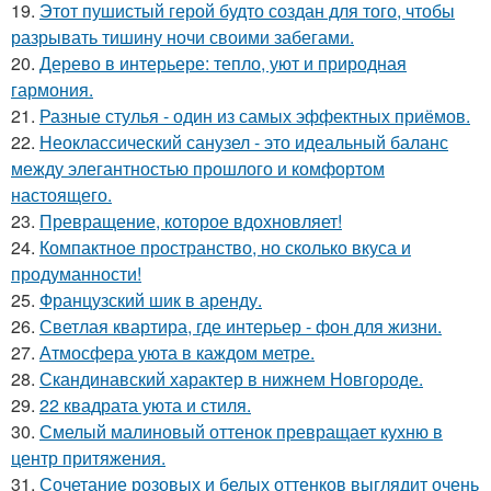
19.
Этот пушистый герой будто создан для того, чтобы
разрывать тишину ночи своими забегами.
20.
Дерево в интерьере: тепло, уют и природная
гармония.
21.
Разные стулья - один из самых эффектных приёмов.
22.
Неоклассический санузел - это идеальный баланс
между элегантностью прошлого и комфортом
настоящего.
23.
Превращение, которое вдохновляет!
24.
Компактное пространство, но сколько вкуса и
продуманности!
25.
Французский шик в аренду.
26.
Светлая квартира, где интерьер - фон для жизни.
27.
Атмосфера уюта в каждом метре.
28.
Скандинавский характер в нижнем Новгороде.
29.
22 квадрата уюта и стиля.
30.
Смелый малиновый оттенок превращает кухню в
центр притяжения.
31.
Сочетание розовых и белых оттенков выглядит очень