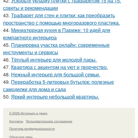
42.
Ускорьте укладку плитки с трафаретом 15 на 15:
советы и рекомендации
43.
Трафарет для стен и плитки: как преобразить
пространство с помощью многоразового пластика.
44.
Миниатюрная кухня в Париже: 10 идей для
компактного интерьера
45.
Планировка участка онлайн: современные
инструменты и сервисы
46.
Тёплый интерьер для молодой пары.
47.
Квартира с акцентом на уют и творчество.
48.
Нежный интерьер для большой семьи.
49.
Переработка 5-литровых бутылок: полезные
самоделки для дома и сада
50.
Яркий интерьер небольшой квартиры.
© 2026 Интерьер и декор
Контакты
Пользовательское соглашение
Политика конфидециальности
Обратная связь