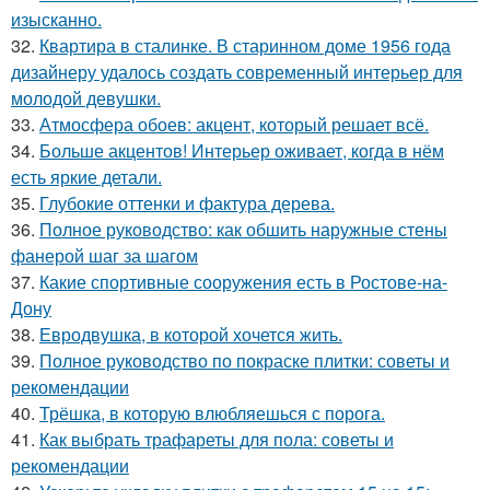
изысканно.
32.
Квартира в сталинке. В старинном доме 1956 года
дизайнеру удалось создать современный интерьер для
молодой девушки.
33.
Атмосфера обоев: акцент, который решает всё.
34.
Больше акцентов! Интерьер оживает, когда в нём
есть яркие детали.
35.
Глубокие оттенки и фактура дерева.
36.
Полное руководство: как обшить наружные стены
фанерой шаг за шагом
37.
Какие спортивные сооружения есть в Ростове-на-
Дону
38.
Евродвушка, в которой хочется жить.
39.
Полное руководство по покраске плитки: советы и
рекомендации
40.
Трёшка, в которую влюбляешься с порога.
41.
Как выбрать трафареты для пола: советы и
рекомендации