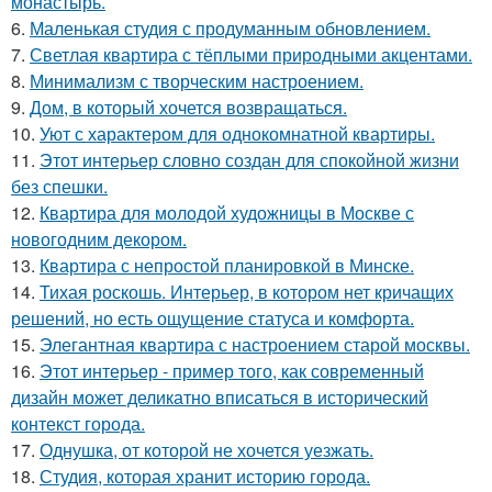
монастырь.
6.
Маленькая студия с продуманным обновлением.
7.
Светлая квартира с тёплыми природными акцентами.
8.
Минимализм с творческим настроением.
9.
Дом, в который хочется возвращаться.
10.
Уют с характером для однокомнатной квартиры.
11.
Этот интерьер словно создан для спокойной жизни
без спешки.
12.
Квартира для молодой художницы в Москве с
новогодним декором.
13.
Квартира с непростой планировкой в Минске.
14.
Тихая роскошь. Интерьер, в котором нет кричащих
решений, но есть ощущение статуса и комфорта.
15.
Элегантная квартира с настроением старой москвы.
16.
Этот интерьер - пример того, как современный
дизайн может деликатно вписаться в исторический
контекст города.
17.
Однушка, от которой не хочется уезжать.
18.
Студия, которая хранит историю города.