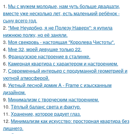
1.
Мы с мужем молодые, нам чуть больше двадцати,
вместе уже несколько лет, есть маленький ребёнок -
сыну всего год.
2.
"Мне Неудобно, я не Полезу Наверх": я купила
нижнюю полку, но её заняли.
3.
Моя свекровь - настоящая "Королева Чистоты".
4.
Мне 32, моей девушке только 22.
5.
Французское настроение в сталинке.
6.
Камерная квартира с характером и настроением.
7.
Современный интерьер с продуманной геометрией и
уютной атмосферой.
8.
Уютный лесной домик A - Frame с изысканным
дизайном.
9.
Минимализм с творческим настроением.
10.
Тёплый баланс света и фактур.
11.
Хранение, которое радует глаз.
12.
Минимализм как искусство: просторная квартира без
лишнего.