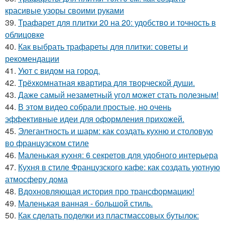
красивые узоры своими руками
39.
Трафарет для плитки 20 на 20: удобство и точность в
облицовке
40.
Как выбрать трафареты для плитки: советы и
рекомендации
41.
Уют с видом на город.
42.
Трёхкомнатная квартира для творческой души.
43.
Даже самый незаметный угол может стать полезным!
44.
В этом видео собрали простые, но очень
эффективные идеи для оформления прихожей.
45.
Элегантность и шарм: как создать кухню и столовую
во французском стиле
46.
Маленькая кухня: 6 секретов для удобного интерьера
47.
Кухня в стиле Французского кафе: как создать уютную
атмосферу дома
48.
Вдохновляющая история про трансформацию!
49.
Маленькая ванная - большой стиль.
50.
Как сделать поделки из пластмассовых бутылок: