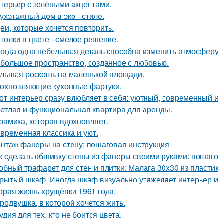
терьер с зелёными акцентами.
ухэтажный дом в эко - стиле.
еи, которые хочется повторить.
толки в цвете - смелое решение.
огда одна небольшая деталь способна изменить атмосферу
большое пространство, созданное с любовью.
льшая роскошь на маленькой площади.
охновляющие кухонные фартуки.
от интерьер сразу влюбляет в себя: уютный, современный и
етлая и функциональная квартира для аренды.
рамика, которая вдохновляет.
временная классика и уют.
нтаж фанеры на стену: пошаговая инструкция
к сделать обшивку стены из фанеры своими руками: пошаг
обный трафарет для стен и плитки: Малага 30х30 из пласти
рытый шкаф. Иногда шкаф визуально утяжеляет интерьер и
орая жизнь хрущёвки 1961 года.
родвушка, в которой хочется жить.
удия для тех, кто не боится цвета.