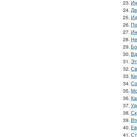
23.
Ин
24.
Дв
25.
Ид
26.
По
27.
Ин
28.
Не
29.
Бо
30.
Вд
31.
Эт
32.
Св
33.
Ке
34.
Со
35.
Мо
36.
Ка
37.
Уд
38.
Ск
39.
Вт
40.
Ев
41.
Ст