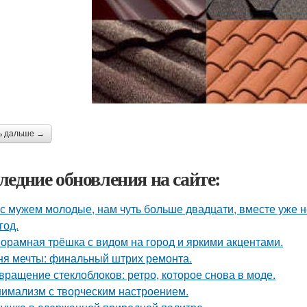
ь дальше →
ледние обновления на сайте:
с мужем молодые, нам чуть больше двадцати, вместе уже не
год.
орамная трёшка с видом на город и яркими акцентами.
ня мечты: финальный штрих ремонта.
вращение стеклоблоков: ретро, которое снова в моде.
имализм с творческим настроением.