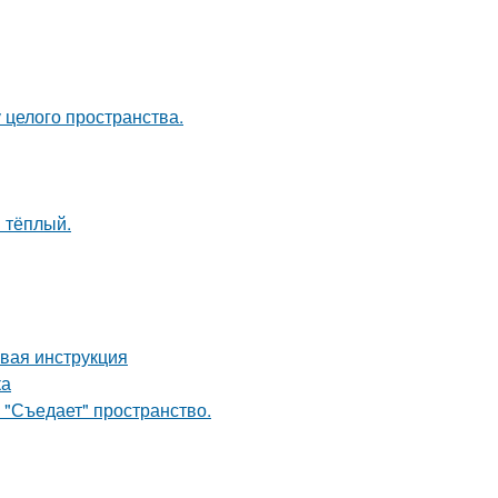
 целого пространства.
 тёплый.
овая инструкция
ка
 "Съедает" пространство.