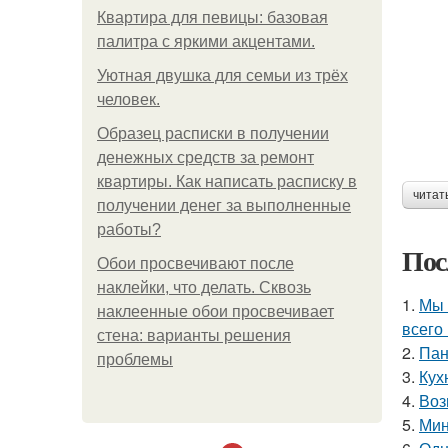
Квартира для певицы: базовая
палитра с яркими акцентами.
Уютная двушка для семьи из трёх
человек.
Образец расписки в получении
денежных средств за ремонт
квартиры. Как написать расписку в
читат
получении денег за выполненные
работы?
Пос
Обои просвечивают после
наклейки, что делать. Сквозь
1.
Мы 
наклеенные обои просвечивает
всего 
стена: варианты решения
2.
Пан
проблемы
3.
Кух
4.
Воз
5.
Мин