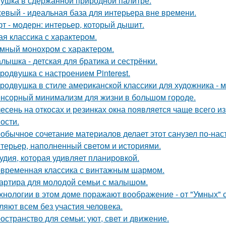
ушка в сдержанной природной палитре.
евый - идеальная база для интерьера вне времени.
т - модерн: интерьер, который дышит.
ая классика с характером.
мный монохром с характером.
лышка - детская для братика и сестрёнки.
родвушка с настроением Pinterest.
родвушка в стиле американской классики для художника - 
нсорный минимализм для жизни в большом городе.
есень на откосах и резинках окна появляется чаще всего и
ости.
обычное сочетание материалов делает этот санузел по-на
терьер, наполненный светом и историями.
удия, которая удивляет планировкой.
временная классика с винтажным шармом.
артира для молодой семьи с малышом.
хнологии в этом доме поражают воображение - от "Умных" 
ляют всем без участия человека.
остранство для семьи: уют, свет и движение.