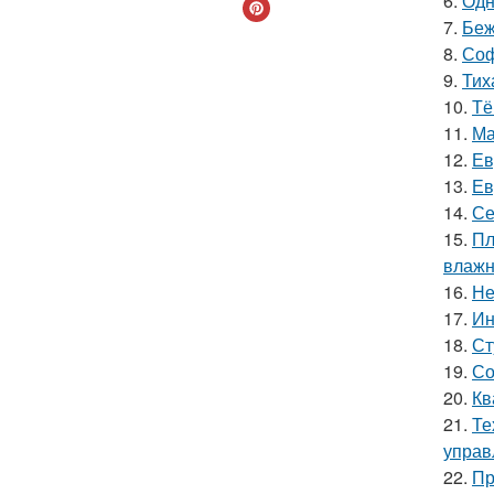
6.
Одн
7.
Беж
8.
Соф
9.
Тих
10.
Тё
11.
Ма
12.
Ев
13.
Ев
14.
Се
15.
Пл
влажн
16.
Не
17.
Ин
18.
Ст
19.
Со
20.
Кв
21.
Те
управ
22.
Пр