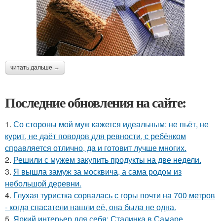
читать дальше →
Последние обновления на сайте:
1.
Со стороны мой муж кажется идеальным: не пьёт, не
курит, не даёт поводов для ревности, с ребёнком
справляется отлично, да и готовит лучше многих.
2.
Решили с мужем закупить продукты на две недели.
3.
Я вышла замуж за москвича, а сама родом из
небольшой деревни.
4.
Глухая туристка сорвалась с горы почти на 700 метров
- когда спасатели нашли её, она была не одна.
5.
Яркий интерьер для себя: Сталинка в Самаре.