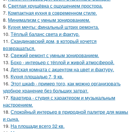
6.
Светлая хрущёвка с ощущением простора.
7.
Компактная кухня в современном стиле.
8.
Минимализм с умным зонированием.
9.
Кухня мечты: финальный штрих ремонта.
10.
Тёплый баланс света и фактур.
11.
Скандинавский дом, в который хочется
возвращаться.
12.
Свежий ремонт с умным зонированием.
13.
Бохо - интерьер с тёплой и живой атмосферой.
14.
Детская комната с акцентом на цвет и фактуру.
15.
Кухня площадью 7, 9 кв.
16.
Этот шкаф - пример того, как можно организовать
удобное хранение без больших затрат.
17.
Квартира - студия с характером и музыкальным
настроением.
18.
Спокойный интерьер в природной палитре для мамы
и сына.
19.
На площади всего 32 кв.