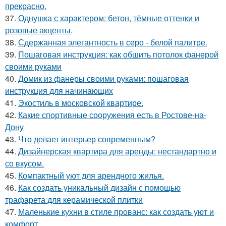
прекрасно.
37.
Однушка с характером: бетон, тёмные оттенки и
розовые акценты.
38.
Сдержанная элегантность в серо - белой палитре.
39.
Пошаговая инструкция: как обшить потолок фанерой
своими руками
40.
Домик из фанеры своими руками: пошаговая
инструкция для начинающих
41.
Экостиль в московской квартире.
42.
Какие спортивные сооружения есть в Ростове-на-
Дону
43.
Что делает интерьер современным?
44.
Дизайнерская квартира для аренды: нестандартно и
со вкусом.
45.
Компактный уют для арендного жилья.
46.
Как создать уникальный дизайн с помощью
трафарета для керамической плитки
47.
Маленькие кухни в стиле прованс: как создать уют и
комфорт