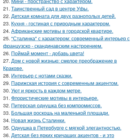
20.
Мини - пространство с характером.
21.
Таинственный сад в центре Уфы.
22.
Детская комната для двух разнополых детей.
23.
Кухня - гостиная с природным характером.
24.
Африканские мотивы в городской квартире.
25.
"Сталинка" с характером: современный интерьер с
французско - скандинавским настроением.
26.
Поймай момент - добавь цвета!
27.
Дом с новой жизнью: смелое преображение в
Кракове.
28.
Интерьер с нотами сказки.
29.
Парижская история с современным акцентом.
30.
Уют и яркость в каждом метре.
31.
Флористические мотивы в интерьере.
32.
Питерская однушка без компромиссов.
33.
Большая роскошь на маленькой площади.
34.
Новая жизнь Сталинки.
35.
Однушка в Петербурге с мягкой элегантностью.
36.
Детская без ярких кричащих акцентов - и это