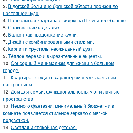
3.
В детской больнице брянской области произошло
настоящее чудо.
4.
Панорамная квартира с видом на Неву и телебашню.
5.
Спокойствие в деталях.
6.
Балкон как продолжение кухни.
7.
Дизайн с комбинированными стилями.
8.
Кирпич и хрусталь: неожиданный дуэт.
9.
Тёплое дерево и выразительные акценты.
10.
Сенсорный минимализм для жизни в большом
городе.
11.
Квартира - студия с характером и музыкальным
настроением.
12.
Дом для семьи: функциональность, уют и личные
пространства.
13.
Немного фантазии, минимальный бюджет - и в
комнате появляется стильное зеркало с мягкой
подсветкой.
14.
Светлая и спокойная детская.