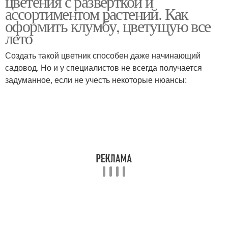
цветения с разверткой и
ассортиментом растений. Как
оформить клумбу, цветущую все
лето
Дачная клумба
Цвета для клумбы
Создать такой цветник способен даже начинающий
садовод. Но и у специалистов не всегда получается
задуманное, если не учесть некоторые нюансы:
Цвета для высокой
Многолетний клумба
клумбы
Подходящий
Клумба на солнечном
многолетник
месте
Композиции из
Солнечная клумба
многолетников