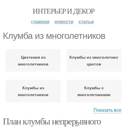
ИНТЕРЬЕР И ДЕКОР
главная
новости
статьи
Клумба из многолетников
Цветения из
Клумбы из многолетних
многолетников
цветов
Клумбы из
Клумбы с
многолетников
многолетниками
Показать все
План клумбы непрерывного
Клумба из
Цвета на клумбе
однолетников