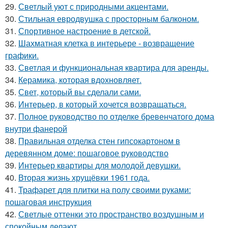
29.
Светлый уют с природными акцентами.
30.
Стильная евродвушка с просторным балконом.
31.
Спортивное настроение в детской.
32.
Шахматная клетка в интерьере - возвращение
графики.
33.
Светлая и функциональная квартира для аренды.
34.
Керамика, которая вдохновляет.
35.
Свет, который вы сделали сами.
36.
Интерьер, в который хочется возвращаться.
37.
Полное руководство по отделке бревенчатого дома
внутри фанерой
38.
Правильная отделка стен гипсокартоном в
деревянном доме: пошаговое руководство
39.
Интерьер квартиры для молодой девушки.
40.
Вторая жизнь хрущёвки 1961 года.
41.
Трафарет для плитки на полу своими руками:
пошаговая инструкция
42.
Светлые оттенки это пространство воздушным и
спокойным делают.