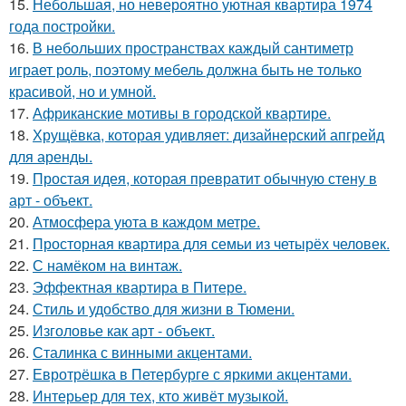
15.
Небольшая, но невероятно уютная квартира 1974
года постройки.
16.
В небольших пространствах каждый сантиметр
играет роль, поэтому мебель должна быть не только
красивой, но и умной.
17.
Африканские мотивы в городской квартире.
18.
Хрущёвка, которая удивляет: дизайнерский апгрейд
для аренды.
19.
Простая идея, которая превратит обычную стену в
арт - объект.
20.
Атмосфера уюта в каждом метре.
21.
Просторная квартира для семьи из четырёх человек.
22.
С намёком на винтаж.
23.
Эффектная квартира в Питере.
24.
Стиль и удобство для жизни в Тюмени.
25.
Изголовье как арт - объект.
26.
Сталинка с винными акцентами.
27.
Евротрёшка в Петербурге с яркими акцентами.
28.
Интерьер для тех, кто живёт музыкой.