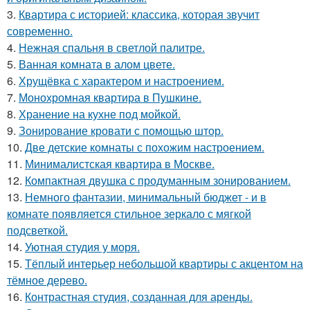
3.
Квартира с историей: классика, которая звучит
современно.
4.
Нежная спальня в светлой палитре.
5.
Ванная комната в алом цвете.
6.
Хрущёвка с характером и настроением.
7.
Монохромная квартира в Пушкине.
8.
Хранение на кухне под мойкой.
9.
Зонирование кровати с помощью штор.
10.
Две детские комнаты с похожим настроением.
11.
Минималистская квартира в Москве.
12.
Компактная двушка с продуманным зонированием.
13.
Немного фантазии, минимальный бюджет - и в
комнате появляется стильное зеркало с мягкой
подсветкой.
14.
Уютная студия у моря.
15.
Тёплый интерьер небольшой квартиры с акцентом на
тёмное дерево.
16.
Контрастная студия, созданная для аренды.