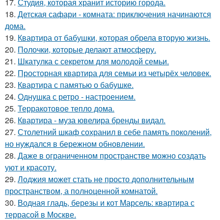
17.
Студия, которая хранит историю города.
18.
Детская сафари - комната: приключения начинаются
дома.
19.
Квартира от бабушки, которая обрела вторую жизнь.
20.
Полочки, которые делают атмосферу.
21.
Шкатулка с секретом для молодой семьи.
22.
Просторная квартира для семьи из четырёх человек.
23.
Квартира с памятью о бабушке.
24.
Однушка с ретро - настроением.
25.
Терракотовое тепло дома.
26.
Квартира - муза ювелира бренды видал.
27.
Столетний шкаф сохранил в себе память поколений,
но нуждался в бережном обновлении.
28.
Даже в ограниченном пространстве можно создать
уют и красоту.
29.
Лоджия может стать не просто дополнительным
пространством, а полноценной комнатой.
30.
Водная гладь, березы и кот Марсель: квартира с
террасой в Москве.