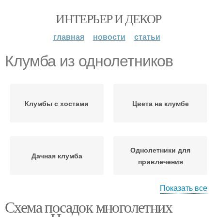
ИНТЕРЬЕР И ДЕКОР
главная
новости
статьи
Клумба из однолетников
Клумбы с хостами
Цвета на клумбе
Однолетники для
Дачная клумба
привлечения
Показать все
Схема посадок многолетних
Клумбы из многолетних
Цвета для клумбы
цветов