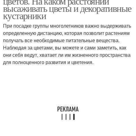
цветов. На каком расстоянии
высаживать цветы и декоративные
кустарники
Цвета для высокой
Клумба из
При посадке группы многолетников важно выдерживать
клумбы
многолетников
определенную дистанцию, которая позволит растениям
получать все необходимые питательные вещества.
Наблюдая за цветами, вы можете и сами заметить, как
они себя ведут, хватает ли им жизненного пространства
Клумбы из
Многолетний клумба
для полноценного развития и цветения.
многолетников