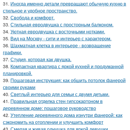
31.
Иногда именно детали превращают обычную кухню в
стильное и удобное пространство.
32.
Свобода и комфорт.
33.
Стильная евродвушка с просторным балконом.
34.
Уютная евродвушка с восточными нотками.
35.
Вид на Москву - сити и интерьер с характером.
36.
Шахматная клетка в интерьере - возвращение
графики.
37.
Студия, которая как двушка.
38.
Компактная квартира с яркой кухней и продуманной
планировкой.
39.
Пошаговая инструкция: как обшить потолок фанерой
своими руками
40.
Светлый интерьер для семьи с двумя детьми.
41.
Правильная отделка стен гипсокартоном в
деревянном доме: пошаговое руководство
42.
Утепление деревянного дома изнутри фанерой: как
сэкономить на отоплении и улучшить комфорт
43.
Смелая и живая однушка для яркой девушки.