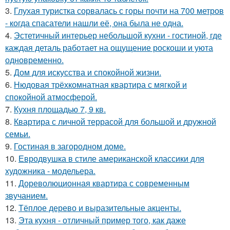
3.
Глухая туристка сорвалась с горы почти на 700 метров
- когда спасатели нашли её, она была не одна.
4.
Эстетичный интерьер небольшой кухни - гостиной, где
каждая деталь работает на ощущение роскоши и уюта
одновременно.
5.
Дом для искусства и спокойной жизни.
6.
Нюдовая трёхкомнатная квартира с мягкой и
спокойной атмосферой.
7.
Кухня площадью 7, 9 кв.
8.
Квартира с личной террасой для большой и дружной
семьи.
9.
Гостиная в загородном доме.
10.
Евродвушка в стиле американской классики для
художника - модельера.
11.
Дореволюционная квартира с современным
звучанием.
12.
Тёплое дерево и выразительные акценты.
13.
Эта кухня - отличный пример того, как даже