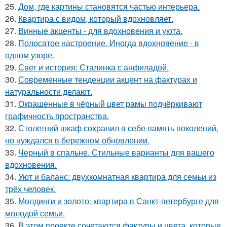
25.
Дом, где картины становятся частью интерьера.
26.
Квартира с видом, который вдохновляет.
27.
Винные акценты - для вдохновения и уюта.
28.
Полосатое настроение. Иногда вдохновение - в
одном узоре.
29.
Свет и история: Сталинка с анфиладой.
30.
Современные тенденции акцент на фактурах и
натуральности делают.
31.
Окрашенные в чёрный цвет рамы подчёркивают
графичность пространства.
32.
Столетний шкаф сохранил в себе память поколений,
но нуждался в бережном обновлении.
33.
Черный в спальне. Стильные варианты для вашего
вдохновения.
34.
Уют и баланс: двухкомнатная квартира для семьи из
трёх человек.
35.
Молдинги и золото: квартира в Санкт-петербурге для
молодой семьи.
36.
В этом проекте сочетаются фактуры и цвета, которые