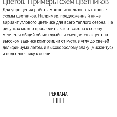
цветов. Примеры схем цветников
Для упрощения работы можно использовать готовые
схемы цветников. Например, предложенный ниже
вариант углового цветника для всего теплого сезона. На
Цвета для клумбы
Многолетние цветы
рисунках можно проследить, как от сезона к сезону
меняется общий облик клумбы и смещается акцент на
высоком заднике композиции от куста в углу до свечей
дельфиниума летом, и высокорослому злаку (мискантус)
Клумба из
Клумбы из
и подсолнечнику к осени.
многолетников
многолетников
Многолетний клумба