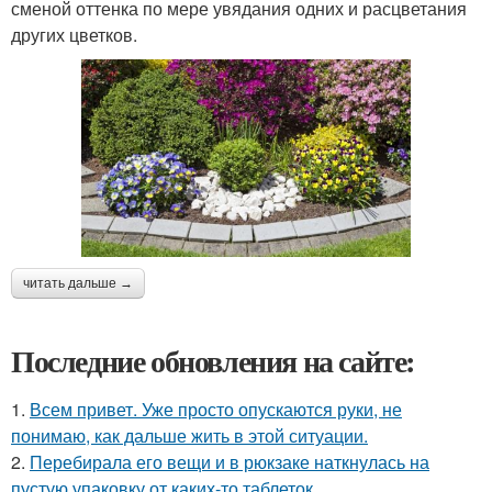
сменой оттенка по мере увядания одних и расцветания
других цветков.
читать дальше →
Последние обновления на сайте:
1.
Всем привет. Уже просто опускаются руки, не
понимаю, как дальше жить в этой ситуации.
2.
Перебирала его вещи и в рюкзаке наткнулась на
пустую упаковку от каких-то таблеток.