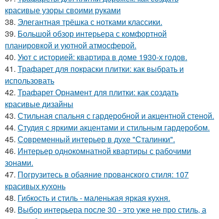
красивые узоры своими руками
38.
Элегантная трёшка с нотками классики.
39.
Большой обзор интерьера с комфортной
планировкой и уютной атмосферой.
40.
Уют с историей: квартира в доме 1930-х годов.
41.
Трафарет для покраски плитки: как выбрать и
использовать
42.
Трафарет Орнамент для плитки: как создать
красивые дизайны
43.
Стильная спальня с гардеробной и акцентной стеной.
44.
Студия с яркими акцентами и стильным гардеробом.
45.
Современный интерьер в духе "Сталинки".
46.
Интерьер однокомнатной квартиры с рабочими
зонами.
47.
Погрузитесь в обаяние прованского стиля: 107
красивых кухонь
48.
Гибкость и стиль - маленькая яркая кухня.
49.
Выбор интерьера после 30 - это уже не про стиль, а