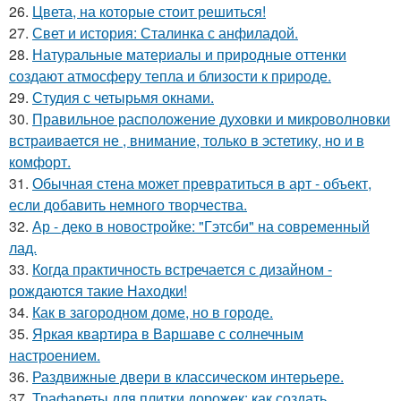
26.
Цвета, на которые стоит решиться!
27.
Свет и история: Сталинка с анфиладой.
28.
Натуральные материалы и природные оттенки
создают атмосферу тепла и близости к природе.
29.
Студия с четырьмя окнами.
30.
Правильное расположение духовки и микроволновки
встраивается не , внимание, только в эстетику, но и в
комфорт.
31.
Обычная стена может превратиться в арт - объект,
если добавить немного творчества.
32.
Ар - деко в новостройке: "Гэтсби" на современный
лад.
33.
Когда практичность встречается с дизайном -
рождаются такие Находки!
34.
Как в загородном доме, но в городе.
35.
Яркая квартира в Варшаве с солнечным
настроением.
36.
Раздвижные двери в классическом интерьере.
37.
Трафареты для плитки дорожек: как создать