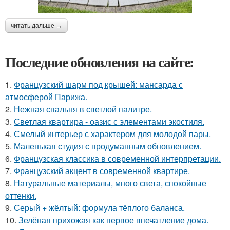
читать дальше →
Последние обновления на сайте:
1.
Французский шарм под крышей: мансарда с
атмосферой Парижа.
2.
Нежная спальня в светлой палитре.
3.
Светлая квартира - оазис с элементами экостиля.
4.
Смелый интерьер с характером для молодой пары.
5.
Маленькая студия с продуманным обновлением.
6.
Французская классика в современной интерпретации.
7.
Французский акцент в современной квартире.
8.
Натуральные материалы, много света, спокойные
оттенки.
9.
Серый + жёлтый: формула тёплого баланса.
10.
Зелёная прихожая как первое впечатление дома.