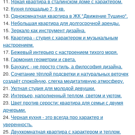
11.
Яркая квартира в сталинском доме с характером.
12.
Кухня площадью 7, 9 кв.
13.
Однокомнатная квартира в ЖК "Движение Тушино".
14.
Небольшая квартира для долгосрочной аренды.
15.
Зеркало как инструмент дизайна.
16.
Квартира - студия с характером и музыкальным
настроением.
17.
Бежевый интерьер с настроением тихого моря.
18.
Гармония геометрии и света.
19.
Баухаус - не просто стиль, а философия дизайна.
20.
Сочетание тёплой подсветки и натуральных веточек
создаёт спокойную, слегка медитативную атмосферу.
21.
Уютная студия для молодой девушки.
22.
Интерьер, наполненный теплом, светом и уютом.
23.
Цвет против серости: квартира для семьи с двумя
дочерьми.
24.
Черная кухня - это всегда про характер и
уверенность.
25.
Двухкомнатная квартира с характером и теплом.