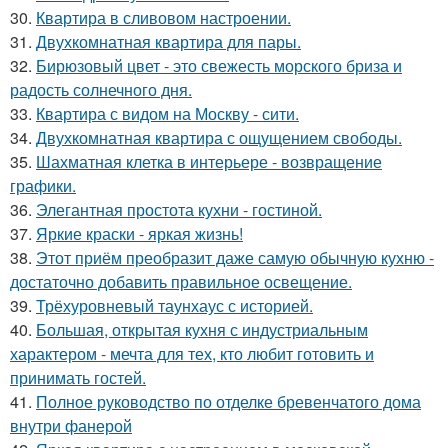
30.
Квартира в сливовом настроении.
31.
Двухкомнатная квартира для пары.
32.
Бирюзовый цвет - это свежесть морского бриза и
радость солнечного дня.
33.
Квартира с видом на Москву - сити.
34.
Двухкомнатная квартира с ощущением свободы.
35.
Шахматная клетка в интерьере - возвращение
графики.
36.
Элегантная простота кухни - гостиной.
37.
Яркие краски - яркая жизнь!
38.
Этот приём преобразит даже самую обычную кухню -
достаточно добавить правильное освещение.
39.
Трёхуровневый таунхаус с историей.
40.
Большая, открытая кухня с индустриальным
характером - мечта для тех, кто любит готовить и
принимать гостей.
41.
Полное руководство по отделке бревенчатого дома
внутри фанерой