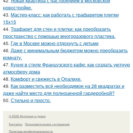
42.
Яркая квартира с настроением в московской
новостройке.
43.
Мастер-класс: как работать с трафаретом плитки
15х15
44.
Трафарет для стен и плитки: как преобразить
пространство с помощью многоразового пластика.
45.
Где в Москве можно отдохнуть с детьми
46.
Даже с минимальным бюджетом можно преобразить
комнату.
47.
Кухня в стиле Французского кафе: как создать уютную
атмосферу дома
48.
Комфорт и свежесть в Опалихе.
49.
Как разместить всё необходимое на 28 квадратах и
даже найти место для полноценной гардеробной?
50.
Стильно и просто.
© 2026 Интерьер и декор
Контакты
Пользовательское соглашение
Политика конфидециальности