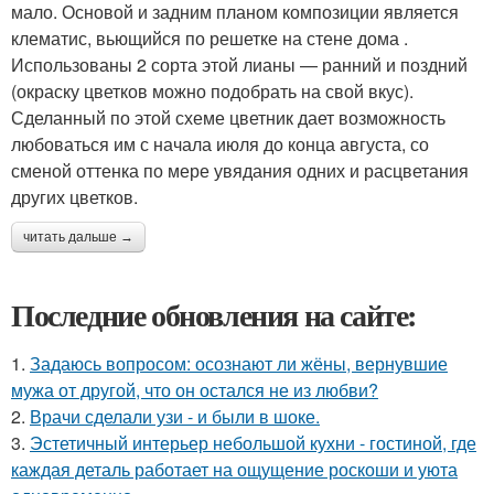
мало. Основой и задним планом композиции является
клематис, вьющийся по решетке на стене дома .
Использованы 2 сорта этой лианы — ранний и поздний
(окраску цветков можно подобрать на свой вкус).
Сделанный по этой схеме цветник дает возможность
любоваться им с начала июля до конца августа, со
сменой оттенка по мере увядания одних и расцветания
других цветков.
читать дальше →
Последние обновления на сайте:
1.
Задаюсь вопросом: осознают ли жёны, вернувшие
мужа от другой, что он остался не из любви?
2.
Врачи сделали узи - и были в шоке.
3.
Эстетичный интерьер небольшой кухни - гостиной, где
каждая деталь работает на ощущение роскоши и уюта