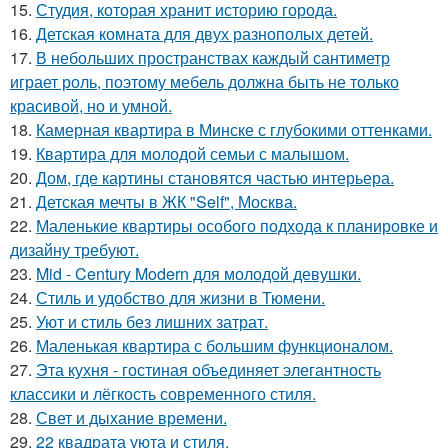
15.
Студия, которая хранит историю города.
16.
Детская комната для двух разнополых детей.
17.
В небольших пространствах каждый сантиметр
играет роль, поэтому мебель должна быть не только
красивой, но и умной.
18.
Камерная квартира в Минске с глубокими оттенками.
19.
Квартира для молодой семьи с малышом.
20.
Дом, где картины становятся частью интерьера.
21.
Детская мечты в ЖК "Self", Москва.
22.
Маленькие квартиры особого подхода к планировке и
дизайну требуют.
23.
Mid - Century Modern для молодой девушки.
24.
Стиль и удобство для жизни в Тюмени.
25.
Уют и стиль без лишних затрат.
26.
Маленькая квартира с большим функционалом.
27.
Эта кухня - гостиная объединяет элегантность
классики и лёгкость современного стиля.
28.
Свет и дыхание времени.
29.
22 квадрата уюта и стиля.