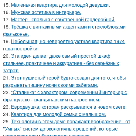
15.
Маленькая квартира для молодой девушки.
16.
Мужская эстетика в интерьере.
17.
Мастер - спальня с собственной гардеробной.
18.
Трёшка с винтажными акцентами и стеклоблоками
фальконье.
19.
Небольшая, но невероятно уютная квартира 1974
года постройки.
20.
Эта идея делает даже самый простой шкаф
стильнее, практичнее и аккуратнее - без серьёзных
затрат.
21.
Этот пушистый герой будто создан для того, чтобы
разрывать тишину ночи своими забегами.
22.
"Сталинка" с характером: современный интерьер с
французско - скандинавским настроением.
23.
Евродвушка, которая раскрывается в новом свете.
24.
Квартира для молодой семьи с малышом.
25.
Технологии в этом доме поражают воображение - от
"Умных" систем до экологичных решений, которые
управляют всем без участия человека.