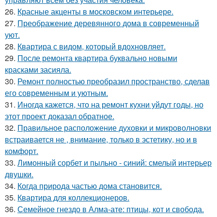
26.
Красные акценты в московском интерьере.
27.
Преображение деревянного дома в современный
уют.
28.
Квартира с видом, который вдохновляет.
29.
После ремонта квартира буквально новыми
красками засияла.
30.
Ремонт полностью преобразил пространство, сделав
его современным и уютным.
31.
Иногда кажется, что на ремонт кухни уйдут годы, но
этот проект доказал обратное.
32.
Правильное расположение духовки и микроволновки
встраивается не , внимание, только в эстетику, но и в
комфорт.
33.
Лимонный сорбет и пыльно - синий: смелый интерьер
двушки.
34.
Когда природа частью дома становится.
35.
Квартира для коллекционеров.
36.
Семейное гнездо в Алма-ате: птицы, кот и свобода.