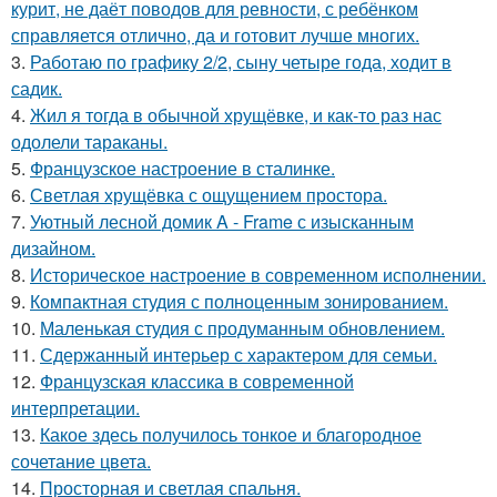
курит, не даёт поводов для ревности, с ребёнком
справляется отлично, да и готовит лучше многих.
3.
Работаю по графику 2/2, сыну четыре года, ходит в
садик.
4.
Жил я тогда в обычной хрущёвке, и как-то раз нас
одолели тараканы.
5.
Французское настроение в сталинке.
6.
Светлая хрущёвка с ощущением простора.
7.
Уютный лесной домик A - Frame с изысканным
дизайном.
8.
Историческое настроение в современном исполнении.
9.
Компактная студия с полноценным зонированием.
10.
Маленькая студия с продуманным обновлением.
11.
Сдержанный интерьер с характером для семьи.
12.
Французская классика в современной
интерпретации.
13.
Какое здесь получилось тонкое и благородное
сочетание цвета.
14.
Просторная и светлая спальня.