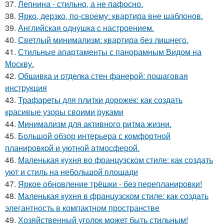
37.
Лепнина - стильно, а не пафосно.
38.
Ярко, дерзко, по-своему: квартира вне шаблонов.
39.
Английская однушка с настроением.
40.
Светлый минимализм: квартира без лишнего.
41.
Стильные апартаменты с панорамным Видом на
Москву.
42.
Обшивка и отделка стен фанерой: пошаговая
инструкция
43.
Трафареты для плитки дорожек: как создать
красивые узоры своими руками
44.
Минимализм для активного ритма жизни.
45.
Большой обзор интерьера с комфортной
планировкой и уютной атмосферой.
46.
Маленькая кухня во французском стиле: как создать
уют и стиль на небольшой площади
47.
Яркое обновление трёшки - без перепланировки!
48.
Маленькая кухня в французском стиле: как создать
элегантность в компактном пространстве
49.
Хозяйственный уголок может быть стильным!