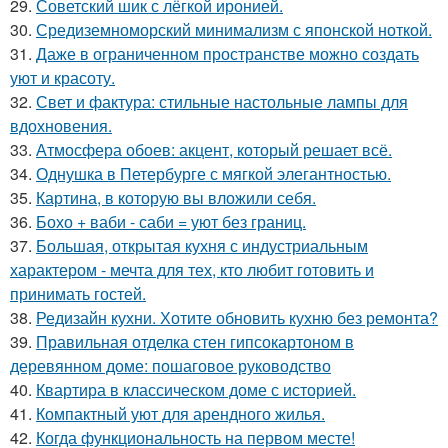
29.
Советский шик с лёгкой иронией.
30.
Средиземноморский минимализм с японской ноткой.
31.
Даже в ограниченном пространстве можно создать
уют и красоту.
32.
Свет и фактура: стильные настольные лампы для
вдохновения.
33.
Атмосфера обоев: акцент, который решает всё.
34.
Однушка в Петербурге с мягкой элегантностью.
35.
Картина, в которую вы вложили себя.
36.
Бохо + ваби - саби = уют без границ.
37.
Большая, открытая кухня с индустриальным
характером - мечта для тех, кто любит готовить и
принимать гостей.
38.
Редизайн кухни. Хотите обновить кухню без ремонта?
39.
Правильная отделка стен гипсокартоном в
деревянном доме: пошаговое руководство
40.
Квартира в классическом доме с историей.
41.
Компактный уют для арендного жилья.
42.
Когда функциональность на первом месте!