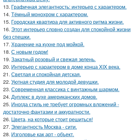
13.
Графичная элегантность: интерьер с характером.
14.
Тёмный монохром с характером.
15.
Городская квартира для активного ритма жизни.
16.
Этот интерьер словно создан для спокойной жизни
без спешки.
17.
Хранение на кухне под мойкой.
18.
С новым годом!
19.
Закатный розовый и свежая зелень.
20.
Интерьер с характером в доме конца XIX века.
21.
Светлая и спокойная детская.
22.
Уютная студия для молодой девушки.
23.
Современная классика с винтажным шармом.
24.
Дуплекс в духе американских домов.
25.
Иногда стиль не требует огромных вложений -
достаточно фантазии и аккуратности.
26.
Цвета, на которые стоит решиться!
27.
Элегантность Москва - сити.
28.
Изголовье как арт - объект.