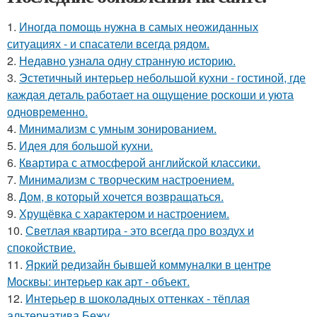
1.
Иногда помощь нужна в самых неожиданных
ситуациях - и спасатели всегда рядом.
2.
Недавно узнала одну странную историю.
3.
Эстетичный интерьер небольшой кухни - гостиной, где
каждая деталь работает на ощущение роскоши и уюта
одновременно.
4.
Минимализм с умным зонированием.
5.
Идея для большой кухни.
6.
Квартира с атмосферой английской классики.
7.
Минимализм с творческим настроением.
8.
Дом, в который хочется возвращаться.
9.
Хрущёвка с характером и настроением.
10.
Светлая квартира - это всегда про воздух и
спокойствие.
11.
Яркий редизайн бывшей коммуналки в центре
Москвы: интерьер как арт - объект.
12.
Интерьер в шоколадных оттенках - тёплая
альтернатива Бежу.