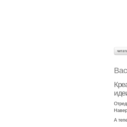
читат
Вас
Кре
иде
Отред
Навер
А теп