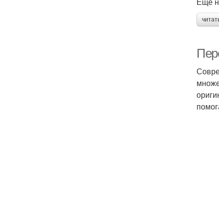
Еще н
читат
Пер
Совре
множе
ориги
помог