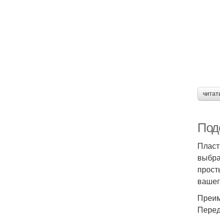
читат
Под
Пласт
выбра
прост
вашег
Преим
Перед