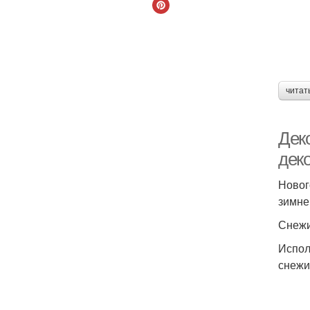
читат
Дек
дек
Новог
зимне
Снежи
Испол
снежи