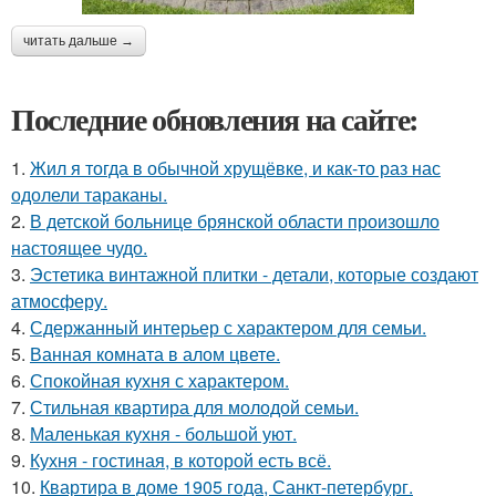
читать дальше →
Последние обновления на сайте:
1.
Жил я тогда в обычной хрущёвке, и как-то раз нас
одолели тараканы.
2.
В детской больнице брянской области произошло
настоящее чудо.
3.
Эстетика винтажной плитки - детали, которые создают
атмосферу.
4.
Сдержанный интерьер с характером для семьи.
5.
Ванная комната в алом цвете.
6.
Спокойная кухня с характером.
7.
Стильная квартира для молодой семьи.
8.
Маленькая кухня - большой уют.
9.
Кухня - гостиная, в которой есть всё.
10.
Квартира в доме 1905 года, Санкт-петербург.