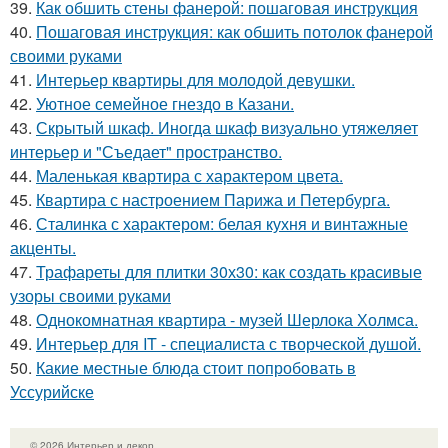
39.
Как обшить стены фанерой: пошаговая инструкция
40.
Пошаговая инструкция: как обшить потолок фанерой
своими руками
41.
Интерьер квартиры для молодой девушки.
42.
Уютное семейное гнездо в Казани.
43.
Скрытый шкаф. Иногда шкаф визуально утяжеляет
интерьер и "Съедает" пространство.
44.
Маленькая квартира с характером цвета.
45.
Квартира с настроением Парижа и Петербурга.
46.
Сталинка с характером: белая кухня и винтажные
акценты.
47.
Трафареты для плитки 30х30: как создать красивые
узоры своими руками
48.
Однокомнатная квартира - музей Шерлока Холмса.
49.
Интерьер для IT - специалиста с творческой душой.
50.
Какие местные блюда стоит попробовать в
Уссурийске
© 2026 Интерьер и декор