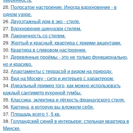
25.
Полосатое настроение. Иногда вдохновение - в
одном узоре.
26.
Двухэтажный дом в эко - стиле.
27.
Вдохновение шинуазри стилем.
28.
Лаконичность со стилем.
29.
Желтый и красный: квартира с яркими акцентами.
30.
Квартира в сливовом настроении.
31.
Деревянные проёмы - это не только функционально,
но и красиво.
32.
Апартаменты с террасой и видом на природу.
33.
Вид на Москву - сити и интерьер с характером.
34.
Идеальный пример того, как можно использовать
каждый сантиметр кухонной тумбы.
35.
Классика, эклектика и лёгкость французского стиля.
36.
Картина, в которую вы вложили себя.
37.
Площадь всего 1, 5 кв.
38.
Голландский синий в интерьере: стильная квартира в
Минске.