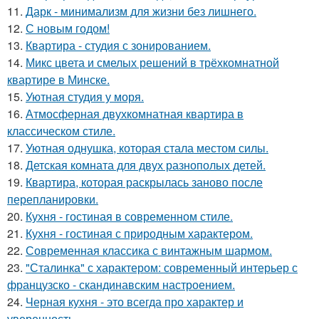
11.
Дарк - минимализм для жизни без лишнего.
12.
С новым годом!
13.
Квартира - студия с зонированием.
14.
Микс цвета и смелых решений в трёхкомнатной
квартире в Минске.
15.
Уютная студия у моря.
16.
Атмосферная двухкомнатная квартира в
классическом стиле.
17.
Уютная однушка, которая стала местом силы.
18.
Детская комната для двух разнополых детей.
19.
Квартира, которая раскрылась заново после
перепланировки.
20.
Кухня - гостиная в современном стиле.
21.
Кухня - гостиная с природным характером.
22.
Современная классика с винтажным шармом.
23.
"Сталинка" с характером: современный интерьер с
французско - скандинавским настроением.
24.
Черная кухня - это всегда про характер и
уверенность.