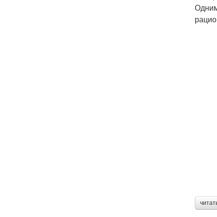
Одним
рацио
читат