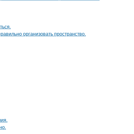
ться.
равильно организовать пространство.
ия.
но.