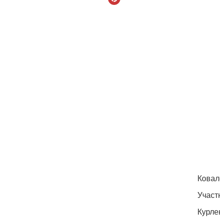
Ковал
Участ
Курле