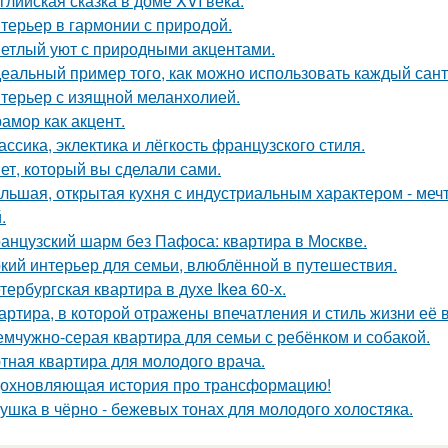
глийская сказка в доме XVI века.
терьер в гармонии с природой.
етлый уют с природными акцентами.
еальный пример того, как можно использовать каждый сант
терьер с изящной меланхолией.
амор как акцент.
ассика, эклектика и лёгкость французского стиля.
ет, который вы сделали сами.
льшая, открытая кухня с индустриальным характером - мечта
.
анцузский шарм без Пафоса: квартира в Москве.
кий интерьер для семьи, влюблённой в путешествия.
тербургская квартира в духе Ikea 60-х.
артира, в которой отражены впечатления и стиль жизни её 
мчужно-серая квартира для семьи с ребёнком и собакой.
тная квартира для молодого врача.
охновляющая история про трансформацию!
ушка в чёрно - бежевых тонах для молодого холостяка.