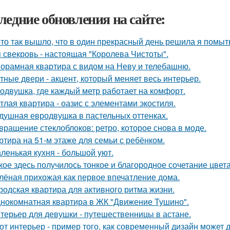
ледние обновления на сайте:
-то так вышло, что в один прекрасный день решила я помыть
 свекровь - настоящая "Королева Чистоты".
орамная квартира с видом на Неву и телебашню.
тные двери - акцент, который меняет весь интерьер.
одвушка, где каждый метр работает на комфорт.
тлая квартира - оазис с элементами экостиля.
душная евродвушка в пастельных оттенках.
вращение стеклоблоков: ретро, которое снова в моде.
ртира на 51-м этаже для семьи с ребёнком.
ленькая кухня - большой уют.
кое здесь получилось тонкое и благородное сочетание цвета
лёная прихожая как первое впечатление дома.
родская квартира для активного ритма жизни.
нокомнатная квартира в ЖК "Движение Тушино".
терьер для девушки - путешественницы в астане.
от интерьер - пример того, как современный дизайн может д