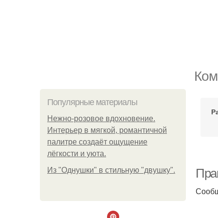
Ком
Популярные материалы
Р
Нежно-розовое вдохновение.
Интерьер в мягкой, романтичной
палитре создаёт ощущение
лёгкости и уюта.
Из "Однушки" в стильную "двушку".
Пра
Сооб