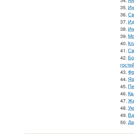
34.
Ан
35.
Ин
36.
Св
37.
Ид
38.
Ин
39.
Мр
40.
Кл
41.
Св
42.
Бо
гостей
43.
Фр
44.
Яр
45.
Пе
46.
Кв
47.
Же
48.
Ую
49.
Вд
50.
Дв