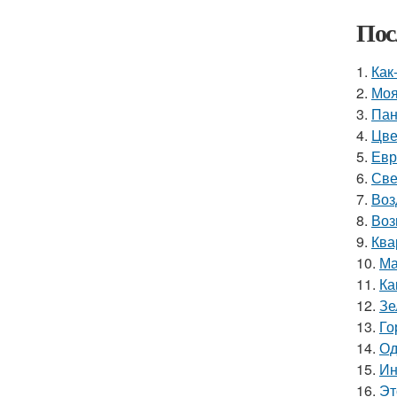
Пос
1.
Как
2.
Моя
3.
Пан
4.
Цве
5.
Евр
6.
Све
7.
Воз
8.
Воз
9.
Ква
10.
Ма
11.
Ка
12.
Зе
13.
Го
14.
Од
15.
Ин
16.
Эт