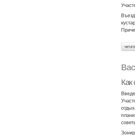
Участ
Въезд
куста
Приче
читат
Вас
Как 
Введ
Участ
отдых
плани
совет
Зонир