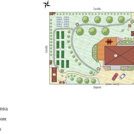
ева
ник
к