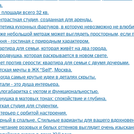
а.
 площади всего 32 кв.
нтрастная студия, созданная для аренды.
тетика кухонных фартуков, в которую невозможно не влюби
же небольшой метраж может выглядеть просторным, если п
хня - гостиная с природным характером.
артира для семьи, которая живёт на два города.
родвушка, которая раскрывается в новом свете.
ет против серости: квартира для семьи с двумя дочерьми.
тская мечты в ЖК "Self", Москва.
огда самые крутые идеи в деталях скрыты.
тали - это душа интерьера.
логабаритка с уютом и функциональностью.
нушка в матовых тонах: спокойствие и глубина.
гкая студия для студентки.
терьер с орбитой настроения.
рный в спальне. Стильные варианты для вашего вдохновен
четание розовых и белых оттенков выглядит очень изыскан