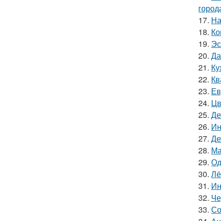
город
17.
На
18.
Ко
19.
Эс
20.
Да
21.
Ку
22.
Кв
23.
Ев
24.
Цв
25.
Де
26.
Ин
27.
Де
28.
Ма
29.
Од
30.
Лё
31.
Ин
32.
Че
33.
Со