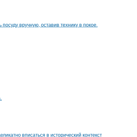
 посуду вручную, оставив технику в покое.
.
еликатно вписаться в исторический контекст