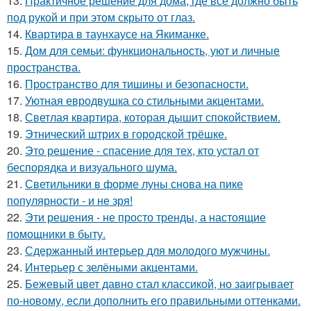
13.
Практичное решение для дома, где всё должно быть
под рукой и при этом скрыто от глаз.
14.
Квартира в таунхаусе на Якиманке.
15.
Дом для семьи: функциональность, уют и личные
пространства.
16.
Пространство для тишины и безопасности.
17.
Уютная евродвушка со стильными акцентами.
18.
Светлая квартира, которая дышит спокойствием.
19.
Этнический штрих в городской трёшке.
20.
Это решение - спасение для тех, кто устал от
беспорядка и визуального шума.
21.
Светильники в форме луны снова на пике
популярности - и не зря!
22.
Эти решения - не просто тренды, а настоящие
помощники в быту.
23.
Сдержанный интерьер для молодого мужчины.
24.
Интерьер с зелёными акцентами.
25.
Бежевый цвет давно стал классикой, но заигрывает
по-новому, если дополнить его правильными оттенками.