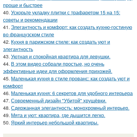
проще и быстрее
40.
Ускорьте укладку плитки с трафаретом 15 на 15:
советы и рекомендации
41.
Элегантность и комфорт: как создать кухню-гостиную
во французском стиле
42.
Кухня в парижском стиле: как создать уют и
элегантность
43.
Уютная и спокойная квартира для девушки.
44.
В этом видео собрали простые, но очень
эффективные идеи для оформления прихожей.
45.
Маленькая кухня в стиле прованс: как создать уют и
комфорт
46.
Маленькая кухня: 6 секретов для удобного интерьера
47.
Современный дизайн "Убитой" хрущёвки.
48.
Сдержанная элегантность: монохромный интерьер.
49.
Мята и уют: квартира, где дышится легко.
50.
Яркий интерьер небольшой квартиры.