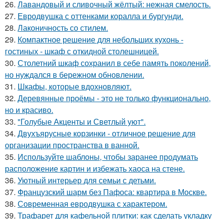
26.
Лавандовый и сливочный жёлтый: нежная смелость.
27.
Евродвушка с оттенками коралла и бургунди.
28.
Лаконичность со стилем.
29.
Компактное решение для небольших кухонь -
гостиных - шкаф с откидной столешницей.
30.
Столетний шкаф сохранил в себе память поколений,
но нуждался в бережном обновлении.
31.
Шкафы, которые вдохновляют.
32.
Деревянные проёмы - это не только функционально,
но и красиво.
33.
"Голубые Акценты и Светлый уют".
34.
Двухъярусные корзинки - отличное решение для
организации пространства в ванной.
35.
Используйте шаблоны, чтобы заранее продумать
расположение картин и избежать хаоса на стене.
36.
Уютный интерьер для семьи с детьми.
37.
Французский шарм без Пафоса: квартира в Москве.
38.
Современная евродвушка с характером.
39.
Трафарет для кафельной плитки: как сделать укладку