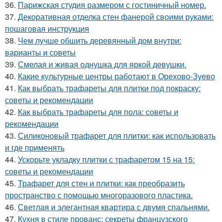
36.
Парижская студия размером с гостиничный номер.
37.
Декоративная отделка стен фанерой своими руками:
пошаговая инструкция
38.
Чем лучше обшить деревянный дом внутри:
варианты и советы
39.
Смелая и живая однушка для яркой девушки.
40.
Какие культурные центры работают в Орехово-Зуево
41.
Как выбрать трафареты для плитки под покраску:
советы и рекомендации
42.
Как выбрать трафареты для пола: советы и
рекомендации
43.
Силиконовый трафарет для плитки: как использовать
и где применять
44.
Ускорьте укладку плитки с трафаретом 15 на 15:
советы и рекомендации
45.
Трафарет для стен и плитки: как преобразить
пространство с помощью многоразового пластика.
46.
Светлая и элегантная квартира с двумя спальнями.
47.
Кухня в стиле прованс: секреты французского