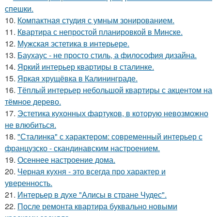
спешки.
10.
Компактная студия с умным зонированием.
11.
Квартира с непростой планировкой в Минске.
12.
Мужская эстетика в интерьере.
13.
Баухаус - не просто стиль, а философия дизайна.
14.
Яркий интерьер квартиры в сталинке.
15.
Яркая хрущёвка в Калининграде.
16.
Тёплый интерьер небольшой квартиры с акцентом на
тёмное дерево.
17.
Эстетика кухонных фартуков, в которую невозможно
не влюбиться.
18.
"Сталинка" с характером: современный интерьер с
французско - скандинавским настроением.
19.
Осеннее настроение дома.
20.
Черная кухня - это всегда про характер и
уверенность.
21.
Интерьер в духе "Алисы в стране Чудес".
22.
После ремонта квартира буквально новыми