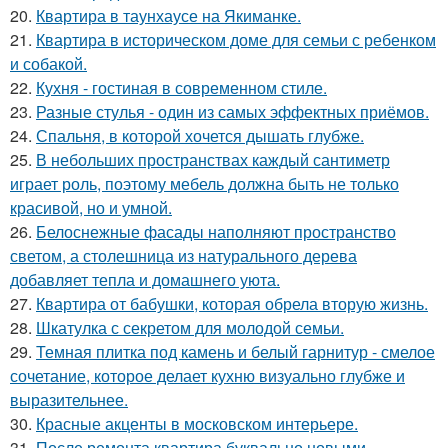
20.
Квартира в таунхаусе на Якиманке.
21.
Квартира в историческом доме для семьи с ребенком
и собакой.
22.
Кухня - гостиная в современном стиле.
23.
Разные стулья - один из самых эффектных приёмов.
24.
Спальня, в которой хочется дышать глубже.
25.
В небольших пространствах каждый сантиметр
играет роль, поэтому мебель должна быть не только
красивой, но и умной.
26.
Белоснежные фасады наполняют пространство
светом, а столешница из натурального дерева
добавляет тепла и домашнего уюта.
27.
Квартира от бабушки, которая обрела вторую жизнь.
28.
Шкатулка с секретом для молодой семьи.
29.
Темная плитка под камень и белый гарнитур - смелое
сочетание, которое делает кухню визуально глубже и
выразительнее.
30.
Красные акценты в московском интерьере.
31.
После ремонта квартира буквально новыми