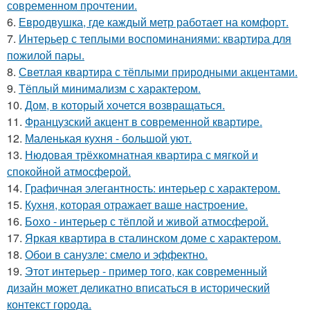
современном прочтении.
6.
Евродвушка, где каждый метр работает на комфорт.
7.
Интерьер с теплыми воспоминаниями: квартира для
пожилой пары.
8.
Светлая квартира с тёплыми природными акцентами.
9.
Тёплый минимализм с характером.
10.
Дом, в который хочется возвращаться.
11.
Французский акцент в современной квартире.
12.
Маленькая кухня - большой уют.
13.
Нюдовая трёхкомнатная квартира с мягкой и
спокойной атмосферой.
14.
Графичная элегантность: интерьер с характером.
15.
Кухня, которая отражает ваше настроение.
16.
Бохо - интерьер с тёплой и живой атмосферой.
17.
Яркая квартира в сталинском доме с характером.
18.
Обои в санузле: смело и эффектно.
19.
Этот интерьер - пример того, как современный
дизайн может деликатно вписаться в исторический
контекст города.