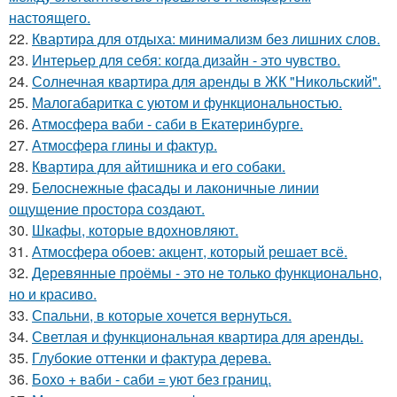
настоящего.
22.
Квартира для отдыха: минимализм без лишних слов.
23.
Интерьер для себя: когда дизайн - это чувство.
24.
Солнечная квартира для аренды в ЖК "Никольский".
25.
Малогабаритка с уютом и функциональностью.
26.
Атмосфера ваби - саби в Екатеринбурге.
27.
Атмосфера глины и фактур.
28.
Квартира для айтишника и его собаки.
29.
Белоснежные фасады и лаконичные линии
ощущение простора создают.
30.
Шкафы, которые вдохновляют.
31.
Атмосфера обоев: акцент, который решает всё.
32.
Деревянные проёмы - это не только функционально,
но и красиво.
33.
Спальни, в которые хочется вернуться.
34.
Светлая и функциональная квартира для аренды.
35.
Глубокие оттенки и фактура дерева.
36.
Бохо + ваби - саби = уют без границ.