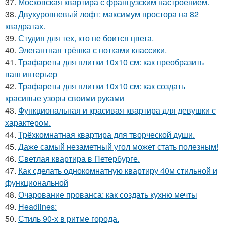
37.
Московская квартира с французским настроением.
38.
Двухуровневый лофт: максимум простора на 82
квадратах.
39.
Студия для тех, кто не боится цвета.
40.
Элегантная трёшка с нотками классики.
41.
Трафареты для плитки 10х10 см: как преобразить
ваш интерьер
42.
Трафареты для плитки 10х10 см: как создать
красивые узоры своими руками
43.
Функциональная и красивая квартира для девушки с
характером.
44.
Трёхкомнатная квартира для творческой души.
45.
Даже самый незаметный угол может стать полезным!
46.
Светлая квартира в Петербурге.
47.
Как сделать однокомнатную квартиру 40м стильной и
функциональной
48.
Очарование прованса: как создать кухню мечты
49.
Headlines:
50.
Стиль 90-х в ритме города.