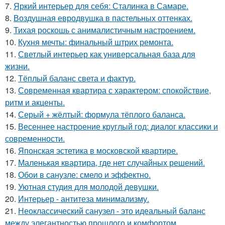
7.
Яркий интерьер для себя: Сталинка в Самаре.
8.
Воздушная евродвушка в пастельных оттенках.
9.
Тихая роскошь с анималистичным настроением.
10.
Кухня мечты: финальный штрих ремонта.
11.
Светлый интерьер как универсальная база для
жизни.
12.
Тёплый баланс света и фактур.
13.
Современная квартира с характером: спокойствие,
ритм и акценты.
14.
Серый + жёлтый: формула тёплого баланса.
15.
Весеннее настроение круглый год: диалог классики и
современности.
16.
Японская эстетика в московской квартире.
17.
Маленькая квартира, где нет случайных решений.
18.
Обои в санузле: смело и эффектно.
19.
Уютная студия для молодой девушки.
20.
Интерьер - антитеза минимализму.
21.
Неоклассический санузел - это идеальный баланс
между элегантностью прошлого и комфортом