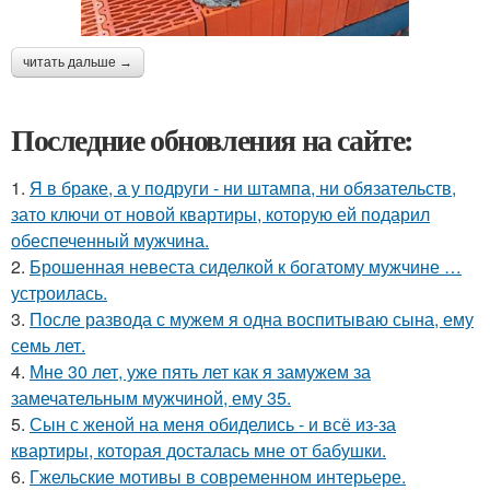
читать дальше →
Последние обновления на сайте:
1.
Я в браке, а у подруги - ни штампа, ни обязательств,
зато ключи от новой квартиры, которую ей подарил
обеспеченный мужчина.
2.
Брошенная невеста сиделкой к богатому мужчине …
устроилась.
3.
После развода с мужем я одна воспитываю сына, ему
семь лет.
4.
Мне 30 лет, уже пять лет как я замужем за
замечательным мужчиной, ему 35.
5.
Сын с женой на меня обиделись - и всё из-за
квартиры, которая досталась мне от бабушки.
6.
Гжельские мотивы в современном интерьере.