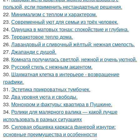
пользой, если применить нестандартные решения.
22.
Минимализм с теплом и характером.
23.
Современный уют для семьи из трёх человек.
24.
Однушка в матовых тонах: спокойствие и глубина.
25.
Терракотовое тепло дома.
26.
Лавандовый и сливочный жёлтый: нежная смелость.
27.
Джапанди с душой.
28.
Комната получилась светлой, нежной и очень уютной.
29.
Русский стиль с нежным акцентом.
30.
Шахматная клетка в интерьере - возвращение
графики.
31.
Эстетика прикроватных тумбочек.
32.
Два уровня уюта и свободы.
33.
Монохром и фактуры: квартира в Пушкине.
34.
Ролики для малярного валика — какой лучше
использовать в разных ситуациях
35.
Силовая обшивка каркаса фанерой изнутри:
основные преимущества и особенности