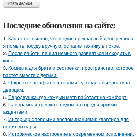
читать дальше →
Последние обновления на сайте:
1.
Как-то так вышло, что в один прекрасный день решила
я помыть посуду вручную, оставив технику в покое.
2.
После работы решил немного развеяться и сходить в
кино.
3.
Комната для брата и сестрёнки: пространство, которое
растёт вместе с детьми.
4.
Открытые шкафы со шторами - уютная альтернатива
дверцам.
5.
Евродвушка, где каждый метр работает на комфорт.
6.
Панорамная трёшка с видом на город и яркими
акцентами.
7.
Интерьер с теплыми воспоминаниями: квартира для
пожилой пары.
8.
Историческое настроение в современном исполнении.