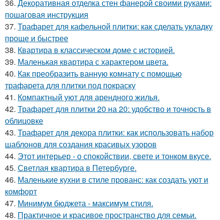
36.
Декоративная отделка стен фанерой своими руками:
пошаговая инструкция
37.
Трафарет для кафельной плитки: как сделать укладку
проще и быстрее
38.
Квартира в классическом доме с историей.
39.
Маленькая квартира с характером цвета.
40.
Как преобразить ванную комнату с помощью
трафарета для плитки под покраску
41.
Компактный уют для арендного жилья.
42.
Трафарет для плитки 20 на 20: удобство и точность в
облицовке
43.
Трафарет для декора плитки: как использовать набор
шаблонов для создания красивых узоров
44.
Этот интерьер - о спокойствии, свете и тонком вкусе.
45.
Светлая квартира в Петербурге.
46.
Маленькие кухни в стиле прованс: как создать уют и
комфорт
47.
Минимум бюджета - максимум стиля.
48.
Практичное и красивое пространство для семьи.