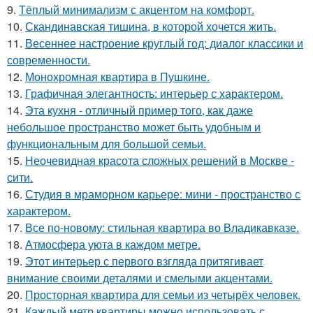
9.
Тёплый минимализм с акцентом на комфорт.
10.
Скандинавская тишина, в которой хочется жить.
11.
Весеннее настроение круглый год: диалог классики и
современности.
12.
Монохромная квартира в Пушкине.
13.
Графичная элегантность: интерьер с характером.
14.
Эта кухня - отличный пример того, как даже
небольшое пространство может быть удобным и
функциональным для большой семьи.
15.
Неочевидная красота сложных решений в Москве -
сити.
16.
Студия в мраморном карьере: мини - пространство с
характером.
17.
Все по-новому: стильная квартира во Владикавказе.
18.
Атмосфера уюта в каждом метре.
19.
Этот интерьер с первого взгляда притягивает
внимание своими деталями и смелыми акцентами.
20.
Просторная квартира для семьи из четырёх человек.
21.
Каждый метр квартиры можно использовать с