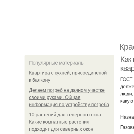
Кра
Как 
Популярные материалы
ква
Квартира с кухней, присоединеной
ГОСТ 
к балкону
долже
Делаем погреб на дачном участке
люди,
своими руками. Общая
какую
информация по устройству погреба
10 растений для северного окна.
Назна
Какие комнатные растения
Газов
подходят для северных окон