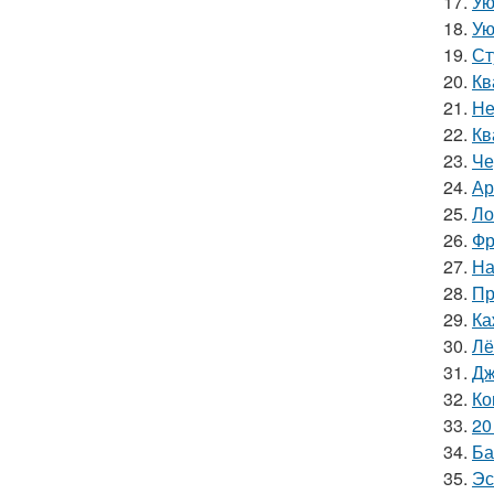
17.
Ую
18.
Ую
19.
Ст
20.
Кв
21.
Не
22.
Кв
23.
Че
24.
Ар
25.
Ло
26.
Фр
27.
На
28.
Пр
29.
Ка
30.
Лё
31.
Дж
32.
Ко
33.
20
34.
Ба
35.
Эс