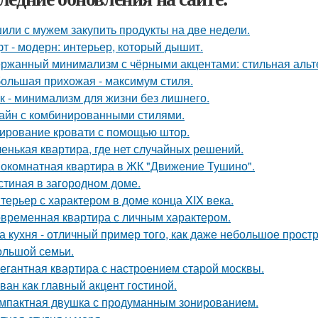
или с мужем закупить продукты на две недели.
т - модерн: интерьер, который дышит.
ржанный минимализм с чёрными акцентами: стильная альте
ольшая прихожая - максимум стиля.
к - минимализм для жизни без лишнего.
айн с комбинированными стилями.
ирование кровати с помощью штор.
енькая квартира, где нет случайных решений.
окомнатная квартира в ЖК "Движение Тушино".
стиная в загородном доме.
терьер с характером в доме конца XIX века.
временная квартира с личным характером.
а кухня - отличный пример того, как даже небольшое прос
ольшой семьи.
егантная квартира с настроением старой москвы.
ван как главный акцент гостиной.
мпактная двушка с продуманным зонированием.