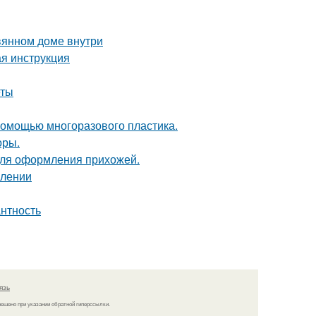
вянном доме внутри
я инструкция
еты
 помощью многоразового пластика.
оры.
для оформления прихожей.
млении
антность
язь
решено при указании обратной гиперссылки.