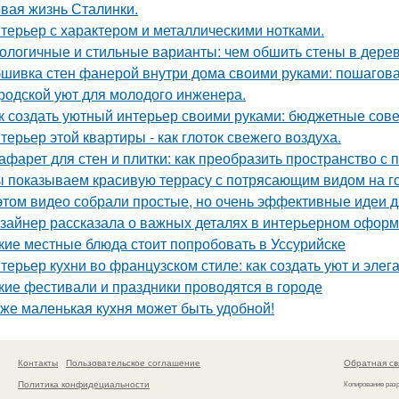
вая жизнь Сталинки.
терьер с характером и металлическими нотками.
ологичные и стильные варианты: чем обшить стены в дере
шивка стен фанерой внутри дома своими руками: пошагова
родской уют для молодого инженера.
к создать уютный интерьер своими руками: бюджетные сов
терьер этой квартиры - как глоток свежего воздуха.
афарет для стен и плитки: как преобразить пространство с
 показываем красивую террасу с потрясающим видом на г
этом видео собрали простые, но очень эффективные идеи 
зайнер рассказала о важных деталях в интерьерном офор
кие местные блюда стоит попробовать в Уссурийске
терьер кухни во французском стиле: как создать уют и элег
кие фестивали и праздники проводятся в городе
же маленькая кухня может быть удобной!
Контакты
Пользовательское соглашение
Обратная св
Политика конфидециальности
Копирование раз