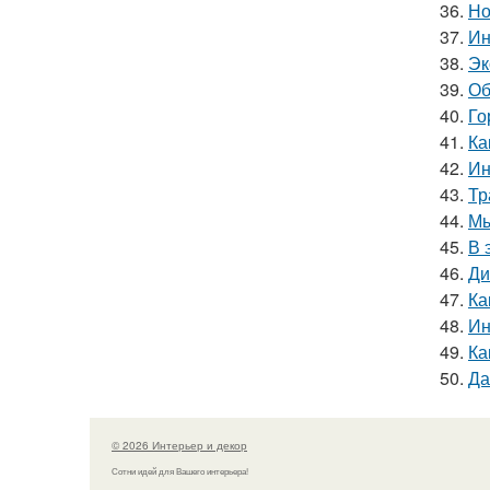
36.
Но
37.
Ин
38.
Эк
39.
Об
40.
Го
41.
Ка
42.
Ин
43.
Тр
44.
Мы
45.
В 
46.
Ди
47.
Ка
48.
Ин
49.
Ка
50.
Да
© 2026 Интерьер и декор
Сотни идей для Вашего интерьера!