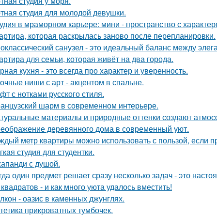
тная студия у моря.
тная студия для молодой девушки.
удия в мраморном карьере: мини - пространство с характер
артира, которая раскрылась заново после перепланировки.
оклассический санузел - это идеальный баланс между эле
артира для семьи, которая живёт на два города.
рная кухня - это всегда про характер и уверенность.
очные ниши с арт - акцентом в спальне.
фт с нотками русского стиля.
анцузский шарм в современном интерьере.
туральные материалы и природные оттенки создают атмосф
еображение деревянного дома в современный уют.
ждый метр квартиры можно использовать с пользой, если 
гкая студия для студентки.
апанди с душой.
гда один предмет решает сразу несколько задач - это наст
 квадратов - и как много уюта удалось вместить!
лкон - оазис в каменных джунглях.
тетика прикроватных тумбочек.