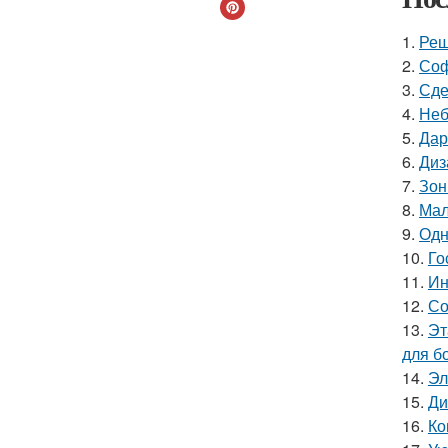
1.
Реш
2.
Соф
3.
Сде
4.
Неб
5.
Дар
6.
Диз
7.
Зон
8.
Мал
9.
Одн
10.
Го
11.
Ин
12.
Со
13.
Эт
для б
14.
Эл
15.
Ди
16.
Ко