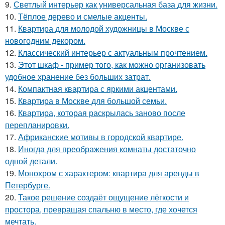
9.
Светлый интерьер как универсальная база для жизни.
10.
Тёплое дерево и смелые акценты.
11.
Квартира для молодой художницы в Москве с
новогодним декором.
12.
Классический интерьер с актуальным прочтением.
13.
Этот шкаф - пример того, как можно организовать
удобное хранение без больших затрат.
14.
Компактная квартира с яркими акцентами.
15.
Квартира в Москве для большой семьи.
16.
Квартира, которая раскрылась заново после
перепланировки.
17.
Африканские мотивы в городской квартире.
18.
Иногда для преображения комнаты достаточно
одной детали.
19.
Монохром с характером: квартира для аренды в
Петербурге.
20.
Такое решение создаёт ощущение лёгкости и
простора, превращая спальню в место, где хочется
мечтать.