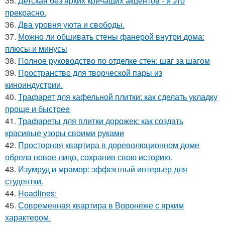
35.
Детская без ярких кричащих акцентов - и это
прекрасно.
36.
Два уровня уюта и свободы.
37.
Можно ли обшивать стены фанерой внутри дома:
плюсы и минусы
38.
Полное руководство по отделке стен: шаг за шагом
39.
Пространство для творческой пары из
киноиндустрии.
40.
Трафарет для кафельной плитки: как сделать укладку
проще и быстрее
41.
Трафареты для плитки дорожек: как создать
красивые узоры своими руками
42.
Просторная квартира в дореволюционном доме
обрела новое лицо, сохранив свою историю.
43.
Изумруд и мрамор: эффектный интерьер для
студентки.
44.
Headlines:
45.
Современная квартира в Воронеже с ярким
характером.