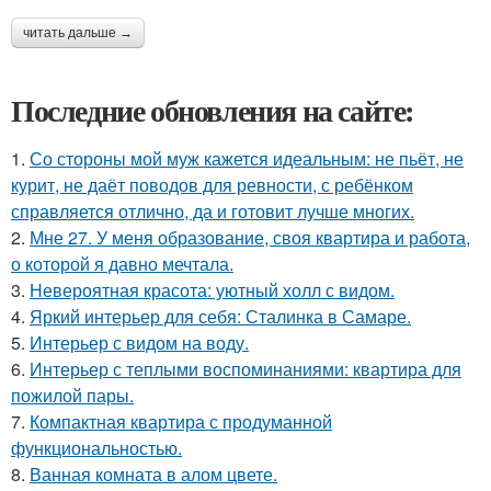
читать дальше →
Последние обновления на сайте:
1.
Со стороны мой муж кажется идеальным: не пьёт, не
курит, не даёт поводов для ревности, с ребёнком
справляется отлично, да и готовит лучше многих.
2.
Мне 27. У меня образование, своя квартира и работа,
о которой я давно мечтала.
3.
Невероятная красота: уютный холл с видом.
4.
Яркий интерьер для себя: Сталинка в Самаре.
5.
Интерьер с видом на воду.
6.
Интерьер с теплыми воспоминаниями: квартира для
пожилой пары.
7.
Компактная квартира с продуманной
функциональностью.
8.
Ванная комната в алом цвете.