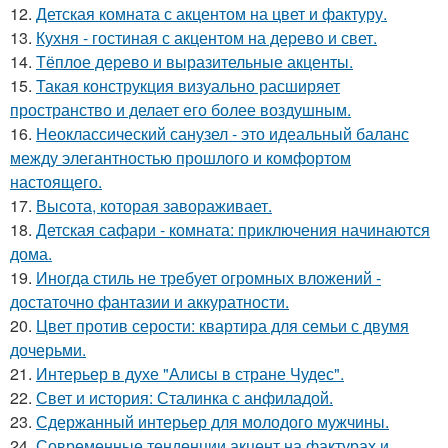
12.
Детская комната с акцентом на цвет и фактуру.
13.
Кухня - гостиная с акцентом на дерево и свет.
14.
Тёплое дерево и выразительные акценты.
15.
Такая конструкция визуально расширяет
пространство и делает его более воздушным.
16.
Неоклассический санузел - это идеальный баланс
между элегантностью прошлого и комфортом
настоящего.
17.
Высота, которая завораживает.
18.
Детская сафари - комната: приключения начинаются
дома.
19.
Иногда стиль не требует огромных вложений -
достаточно фантазии и аккуратности.
20.
Цвет против серости: квартира для семьи с двумя
дочерьми.
21.
Интерьер в духе "Алисы в стране Чудес".
22.
Свет и история: Сталинка с анфиладой.
23.
Сдержанный интерьер для молодого мужчины.
24.
Современные тенденции акцент на фактурах и