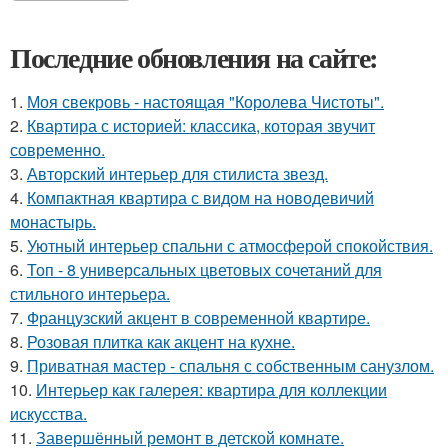
Последние обновления на сайте:
1.
Моя свекровь - настоящая "Королева Чистоты".
2.
Квартира с историей: классика, которая звучит
современно.
3.
Авторский интерьер для стилиста звезд.
4.
Компактная квартира с видом на новодевичий
монастырь.
5.
Уютный интерьер спальни с атмосферой спокойствия.
6.
Топ - 8 универсальных цветовых сочетаний для
стильного интерьера.
7.
Французский акцент в современной квартире.
8.
Розовая плитка как акцент на кухне.
9.
Приватная мастер - спальня с собственным санузлом.
10.
Интерьер как галерея: квартира для коллекции
искусства.
11.
Завершённый ремонт в детской комнате.