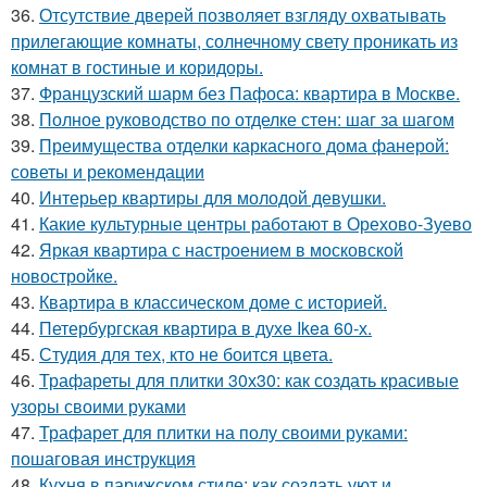
36.
Отсутствие дверей позволяет взгляду охватывать
прилегающие комнаты, солнечному свету проникать из
комнат в гостиные и коридоры.
37.
Французский шарм без Пафоса: квартира в Москве.
38.
Полное руководство по отделке стен: шаг за шагом
39.
Преимущества отделки каркасного дома фанерой:
советы и рекомендации
40.
Интерьер квартиры для молодой девушки.
41.
Какие культурные центры работают в Орехово-Зуево
42.
Яркая квартира с настроением в московской
новостройке.
43.
Квартира в классическом доме с историей.
44.
Петербургская квартира в духе Ikea 60-х.
45.
Студия для тех, кто не боится цвета.
46.
Трафареты для плитки 30х30: как создать красивые
узоры своими руками
47.
Трафарет для плитки на полу своими руками:
пошаговая инструкция
48.
Кухня в парижском стиле: как создать уют и