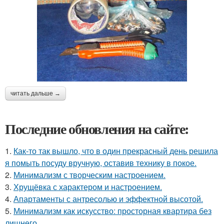
читать дальше →
Последние обновления на сайте:
1.
Как-то так вышло, что в один прекрасный день решила
я помыть посуду вручную, оставив технику в покое.
2.
Минимализм с творческим настроением.
3.
Хрущёвка с характером и настроением.
4.
Апартаменты с антресолью и эффектной высотой.
5.
Минимализм как искусство: просторная квартира без
лишнего.