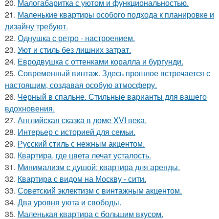
20.
Малогабаритка с уютом и функциональностью.
21.
Маленькие квартиры особого подхода к планировке и
дизайну требуют.
22.
Однушка с ретро - настроением.
23.
Уют и стиль без лишних затрат.
24.
Евродвушка с оттенками коралла и бургунди.
25.
Современный винтаж. Здесь прошлое встречается с
настоящим, создавая особую атмосферу.
26.
Черный в спальне. Стильные варианты для вашего
вдохновения.
27.
Английская сказка в доме XVI века.
28.
Интерьер с историей для семьи.
29.
Русский стиль с нежным акцентом.
30.
Квартира, где цвета лечат усталость.
31.
Минимализм с душой: квартира для аренды.
32.
Квартира с видом на Москву - сити.
33.
Советский эклектизм с винтажным акцентом.
34.
Два уровня уюта и свободы.
35.
Маленькая квартира с большим вкусом.