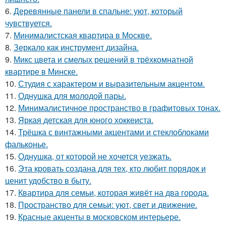
6.
Деревянные панели в спальне: уют, который
чувствуется.
7.
Минималистская квартира в Москве.
8.
Зеркало как инструмент дизайна.
9.
Микс цвета и смелых решений в трёхкомнатной
квартире в Минске.
10.
Студия с характером и выразительным акцентом.
11.
Однушка для молодой пары.
12.
Минималистичное пространство в графитовых тонах.
13.
Яркая детская для юного хоккеиста.
14.
Трёшка с винтажными акцентами и стеклоблоками
фальконье.
15.
Однушка, от которой не хочется уезжать.
16.
Эта кровать создана для тех, кто любит порядок и
ценит удобство в быту.
17.
Квартира для семьи, которая живёт на два города.
18.
Пространство для семьи: уют, свет и движение.
19.
Красные акценты в московском интерьере.