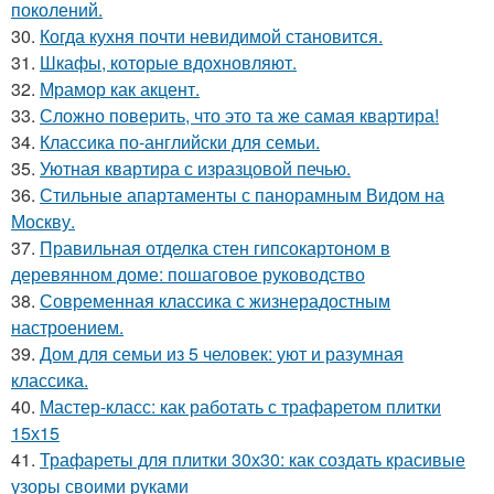
поколений.
30.
Когда кухня почти невидимой становится.
31.
Шкафы, которые вдохновляют.
32.
Мрамор как акцент.
33.
Сложно поверить, что это та же самая квартира!
34.
Классика по-английски для семьи.
35.
Уютная квартира с изразцовой печью.
36.
Стильные апартаменты с панорамным Видом на
Москву.
37.
Правильная отделка стен гипсокартоном в
деревянном доме: пошаговое руководство
38.
Современная классика с жизнерадостным
настроением.
39.
Дом для семьи из 5 человек: уют и разумная
классика.
40.
Мастер-класс: как работать с трафаретом плитки
15х15
41.
Трафареты для плитки 30х30: как создать красивые
узоры своими руками