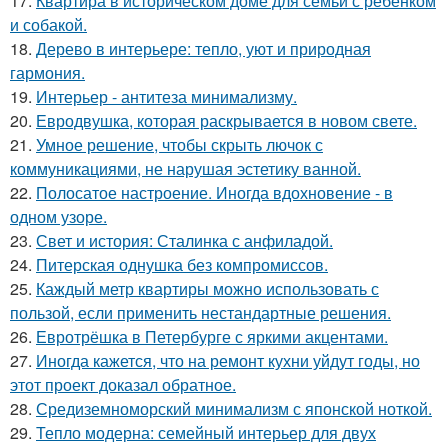
17.
Квартира в историческом доме для семьи с ребенком
и собакой.
18.
Дерево в интерьере: тепло, уют и природная
гармония.
19.
Интерьер - антитеза минимализму.
20.
Евродвушка, которая раскрывается в новом свете.
21.
Умное решение, чтобы скрыть лючок с
коммуникациями, не нарушая эстетику ванной.
22.
Полосатое настроение. Иногда вдохновение - в
одном узоре.
23.
Свет и история: Сталинка с анфиладой.
24.
Питерская однушка без компромиссов.
25.
Каждый метр квартиры можно использовать с
пользой, если применить нестандартные решения.
26.
Евротрёшка в Петербурге с яркими акцентами.
27.
Иногда кажется, что на ремонт кухни уйдут годы, но
этот проект доказал обратное.
28.
Средиземноморский минимализм с японской ноткой.
29.
Тепло модерна: семейный интерьер для двух