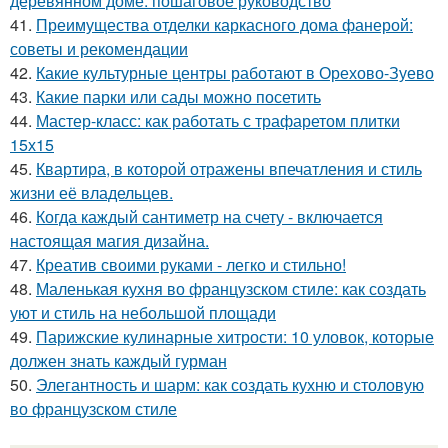
деревянном доме: пошаговое руководство
41.
Преимущества отделки каркасного дома фанерой:
советы и рекомендации
42.
Какие культурные центры работают в Орехово-Зуево
43.
Какие парки или сады можно посетить
44.
Мастер-класс: как работать с трафаретом плитки
15х15
45.
Квартира, в которой отражены впечатления и стиль
жизни её владельцев.
46.
Когда каждый сантиметр на счету - включается
настоящая магия дизайна.
47.
Креатив своими руками - легко и стильно!
48.
Маленькая кухня во французском стиле: как создать
уют и стиль на небольшой площади
49.
Парижские кулинарные хитрости: 10 уловок, которые
должен знать каждый гурман
50.
Элегантность и шарм: как создать кухню и столовую
во французском стиле