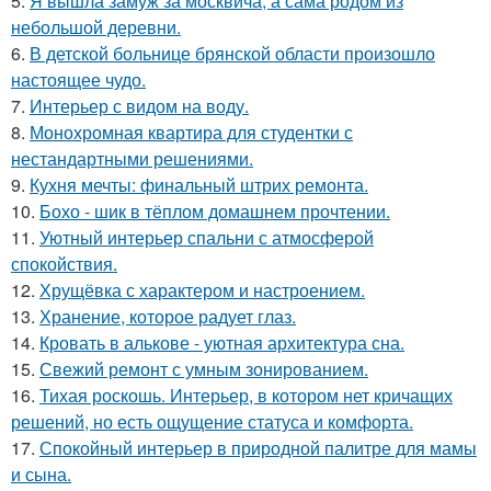
5.
Я вышла замуж за москвича, а сама родом из
небольшой деревни.
6.
В детской больнице брянской области произошло
настоящее чудо.
7.
Интерьер с видом на воду.
8.
Монохромная квартира для студентки с
нестандартными решениями.
9.
Кухня мечты: финальный штрих ремонта.
10.
Бохо - шик в тёплом домашнем прочтении.
11.
Уютный интерьер спальни с атмосферой
спокойствия.
12.
Хрущёвка с характером и настроением.
13.
Хранение, которое радует глаз.
14.
Кровать в алькове - уютная архитектура сна.
15.
Свежий ремонт с умным зонированием.
16.
Тихая роскошь. Интерьер, в котором нет кричащих
решений, но есть ощущение статуса и комфорта.
17.
Спокойный интерьер в природной палитре для мамы
и сына.