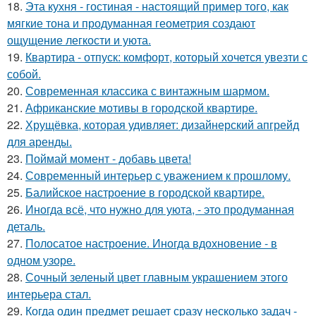
18.
Эта кухня - гостиная - настоящий пример того, как
мягкие тона и продуманная геометрия создают
ощущение легкости и уюта.
19.
Квартира - отпуск: комфорт, который хочется увезти с
собой.
20.
Современная классика с винтажным шармом.
21.
Африканские мотивы в городской квартире.
22.
Хрущёвка, которая удивляет: дизайнерский апгрейд
для аренды.
23.
Поймай момент - добавь цвета!
24.
Современный интерьер с уважением к прошлому.
25.
Балийское настроение в городской квартире.
26.
Иногда всё, что нужно для уюта, - это продуманная
деталь.
27.
Полосатое настроение. Иногда вдохновение - в
одном узоре.
28.
Сочный зеленый цвет главным украшением этого
интерьера стал.
29.
Когда один предмет решает сразу несколько задач -