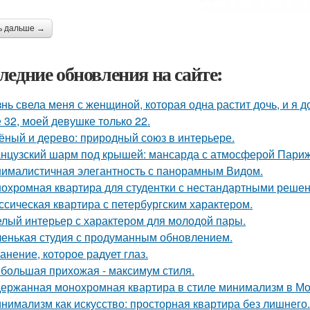
ь дальше →
ледние обновления на сайте:
нь свела меня с женщиной, которая одна растит дочь, и я 
 32, моей девушке только 22.
ёный и дерево: природный союз в интерьере.
нцузский шарм под крышей: мансарда с атмосферой Париж
ималистичная элегантность с панорамным Видом.
охромная квартира для студентки с нестандартными реше
ссическая квартира с петербургским характером.
лый интерьер с характером для молодой пары.
енькая студия с продуманным обновлением.
анение, которое радует глаз.
большая прихожая - максимум стиля.
ержанная монохромная квартира в стиле минимализм в Мо
нимализм как искусство: просторная квартира без лишнего.