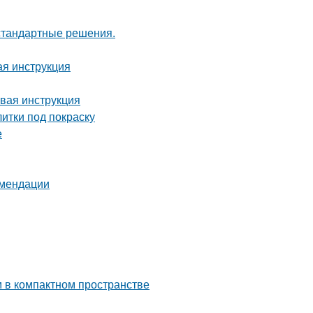
естандартные решения.
ая инструкция
овая инструкция
итки под покраску
е
омендации
м в компактном пространстве