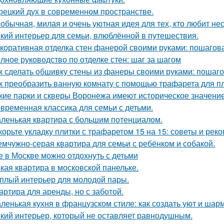
рецкий дух в современном пространстве.
обычная, милая и очень уютная идея для тех, кто любит н
кий интерьер для семьи, влюблённой в путешествия.
коративная отделка стен фанерой своими руками: пошагов
лное руководство по отделке стен: шаг за шагом
к сделать обшивку стены из фанеры своими руками: пошаг
к преобразить ванную комнату с помощью трафарета для пл
кие парки и скверы Воронежа имеют историческое значени
временная классика для семьи с детьми.
ленькая квартира с большим потенциалом.
корьте укладку плитки с трафаретом 15 на 15: советы и рек
мчужно-серая квартира для семьи с ребёнком и собакой.
е в Москве можно отдохнуть с детьми
кая квартира в московской панельке.
плый интерьер для молодой пары.
артира для аренды, но с заботой.
ленькая кухня в французском стиле: как создать уют и шар
кий интерьер, который не оставляет равнодушным.