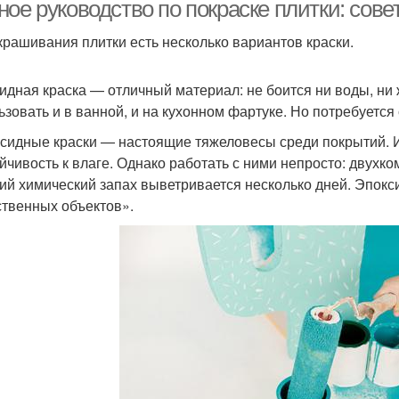
комнате
ное руководство по покраске плитки: сов
крашивания плитки есть несколько вариантов краски.
Алкидные краски
Резиновые краски
идная краска — отличный материал: не боится ни воды, ни
ьзовать и в ванной, и на кухонном фартуке. Но потребуется
сидные краски — настоящие тяжеловесы среди покрытий. 
ойчивость к влаге. Однако работать с ними непросто: двухк
кий химический запах выветривается несколько дней. Эпо
ственных объектов».