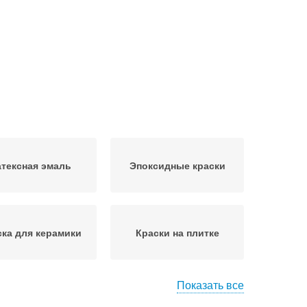
тексная эмаль
Эпоксидные краски
ска для керамики
Краски на плитке
Показать все
ексные составы
Полиуретановые краски