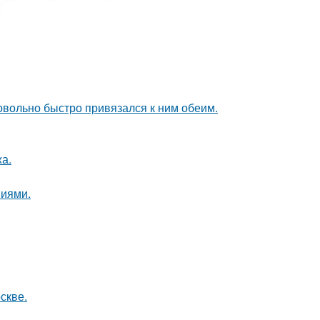
довольно быстро привязался к ним обеим.
а.
ниями.
скве.