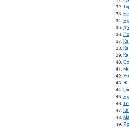
32.
Ту
33.
Не
34.
Яр
35.
Де
36.
По
37.
Ка
38.
Ка
39.
Ка
40.
Со
41.
Ма
42.
Ус
43.
Же
44.
Гд
45.
Яр
46.
Тё
47.
Кв
48.
Ма
49.
Яр