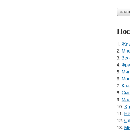
читат
Пос
1.
Жиз
2.
Мне
3.
Зел
4.
Фра
5.
Мин
6.
Мон
7.
Кла
8.
Сме
9.
Мал
10.
Хр
11.
Не
12.
Сд
13.
Ми