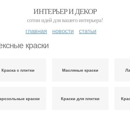
ИНТЕРЬЕР И ДЕКОР
сотни идей для вашего интерьера!
главная
новости
статьи
ексные краски
Краска с плитки
Масляные краски
Ла
эрозольные краски
Краски для плитки
Кра
Краски в ванной
Обычная краска
Лат