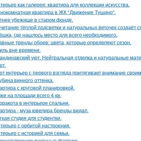
терьер как галерея: квартира для коллекции искусства.
нокомнатная квартира в ЖК "Движение Тушино".
тнее убежище в старом фонде.
четание тёплой подсветки и натуральных веточек создаёт 
ёшка, где нашлось место для всего необходимого.
авные тренды обоев: цвета, которые определяют сезон.
иль вне времени.
андинавский уют. Нейтральная отделка и натуральные мат
ют.
от интерьер с первого взгляда притягивает внимание свои
убина винного оттенка.
артира с круговой планировкой.
же на площади всего 4 кв.
рракота в интерьере спальни.
артира - муза ювелира бренды видал.
гкая студия для студентки.
терьер с орбитой настроения.
терьер с историей для семьи.
охновляющие кухонные фартуки.