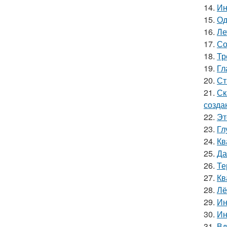
14.
Ин
15.
Од
16.
Ле
17.
Со
18.
Тр
19.
Гл
20.
Ст
21.
Ск
созда
22.
Эт
23.
Гл
24.
Кв
25.
Да
26.
Те
27.
Кв
28.
Лё
29.
Ин
30.
Ин
31.
Вд