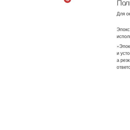
Пол
Для о
Эпокс
испол
«Эпок
и уст
а рез
ответ