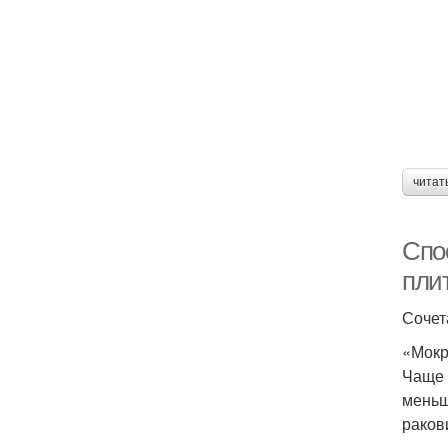
читат
Спо
плит
Сочет
«Мокр
Чаще 
меньш
раков