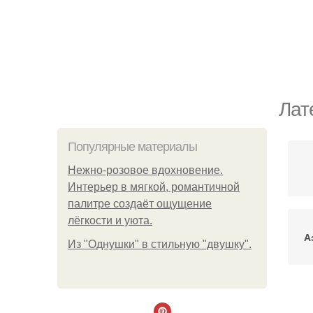
Лат
Популярные материалы
Нежно-розовое вдохновение.
Интерьер в мягкой, романтичной
палитре создаёт ощущение
лёгкости и уюта.
А
Из "Однушки" в стильную "двушку".