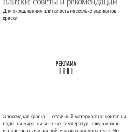
плитки: советы и рекомендации
Для окрашивания плитки есть несколько вариантов
краски.
Краски на плитке
Обычная краска
Краски в ванной
Полиуретановые
комнате
краски
Алкидные краски
Резиновые краски
Эпоксидная краска — отличный материал: не боится ни
воды, ни жира, ни высоких температур. Такую можно
использовать и в ванной, и на кухонном фартуке. Но