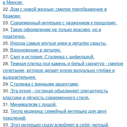
в Минске.
22.
Дом с новой жизнью: смелое преображение в
Кракове.
23.
Современный интерьер с уважением к прошлому.
24.
Такое оформление не только красиво, но и
практично.
25.
Иногда самые крутые идеи в деталях скрыты.
26.
Вдохновение в деталях.
27.
Свет и история: Сталинка с анфиладой.
28.
Темная плитка под камень и белый гарнитур - смелое
сочетание, которое делает кухню визуально глубже и
выразительнее.
29.
Сталинка с винными акцентами.
30.
Эта кухня - гостиная объединяет элегантность
классики и лёгкость современного стиля.
31.
Минимализм с душой.
32.
Тепло модерна: семейный интерьер для двух
поколений.
33.
Этот интерьер сразу влюбляет в себя: уютный,