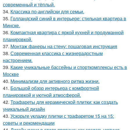
современный и тёплый.
34.
Классика по-английски для семьи.
35.
Голландский синий в интерьере: стильная квартира в
Минске.
36.
Компактная квартира с яркой кухней и продуманной
планировкой.
37.
Монтаж фанеры на стену: пошаговая инструкция
38.
Современная классика с жизнерадостным
настроением.
39.
Какие уникальные бассейны и спорткомплексы есть в
Москве
40.
Минимализм для активного ритма жизни.
41.
Большой обзор интерьера с комфортной
планировкой и уютной атмосферой.
42.
Трафареты для керамической плитки: как создать
уникальный дизайн
43.
Ускорьте укладку плитки с трафаретом 15 на 15:
советы и рекомендации
44.
Дизайн кухни в стиле прованс: как создать уютную