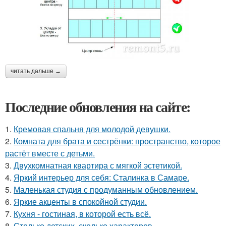
читать дальше →
Последние обновления на сайте:
1.
Кремовая спальня для молодой девушки.
2.
Комната для брата и сестрёнки: пространство, которое
растёт вместе с детьми.
3.
Двухкомнатная квартира с мягкой эстетикой.
4.
Яркий интерьер для себя: Сталинка в Самаре.
5.
Маленькая студия с продуманным обновлением.
6.
Яркие акценты в спокойной студии.
7.
Кухня - гостиная, в которой есть всё.
8.
Столько детских, сколько характеров.